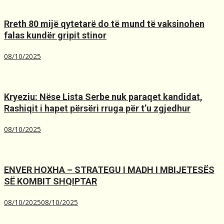
Rreth 80 mijë qytetarë do të mund të vaksinohen
falas kundër gripit stinor
08/10/2025
Kryeziu: Nëse Lista Serbe nuk paraqet kandidat,
Rashiqit i hapet përsëri rruga për t’u zgjedhur
08/10/2025
ENVER HOXHA – STRATEGU I MADH I MBIJETESËS
SË KOMBIT SHQIPTAR
08/10/2025
08/10/2025