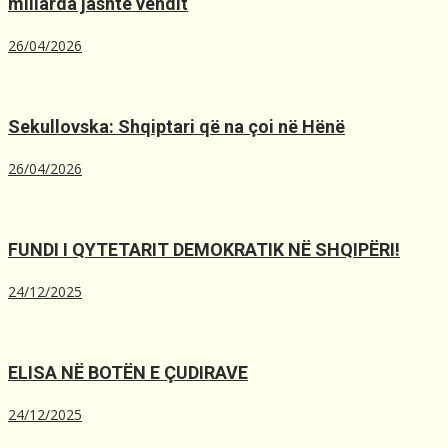
miliarda jashtë vendit
26/04/2026
Sekullovska: Shqiptari që na çoi në Hënë
26/04/2026
FUNDI I QYTETARIT DEMOKRATIK NË SHQIPËRI!
24/12/2025
ELISA NË BOTËN E ÇUDIRAVE
24/12/2025