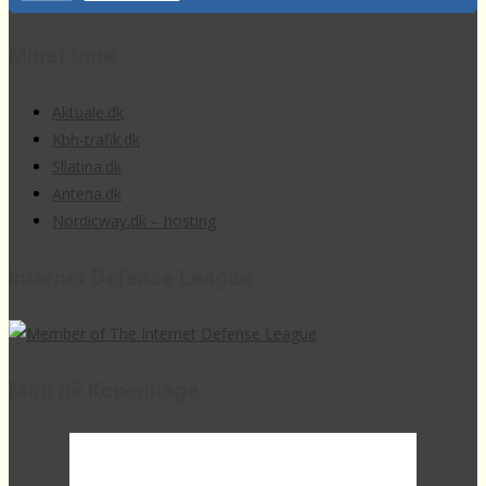
Miqët tonë
Aktuale.dk
Kbh-trafik.dk
Sllatina.dk
Antena.dk
Nordicway.dk – hosting
Internet Defense League
Moti në Kopenhagë
02:19,