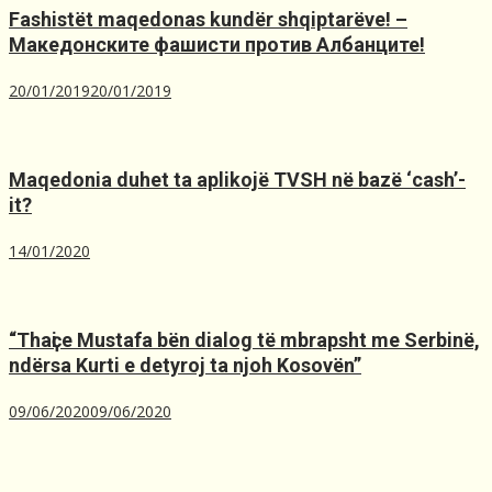
Fashistët maqedonas kundër shqiptarëve! –
Македонските фашисти против Албанците!
20/01/2019
20/01/2019
Maqedonia duhet ta aplikojë TVSH nё bazё ‘cash’-
it?
14/01/2020
“Thaҫi e Mustafa bën dialog të mbrapsht me Serbinë,
ndërsa Kurti e detyroj ta njoh Kosovën”
09/06/2020
09/06/2020