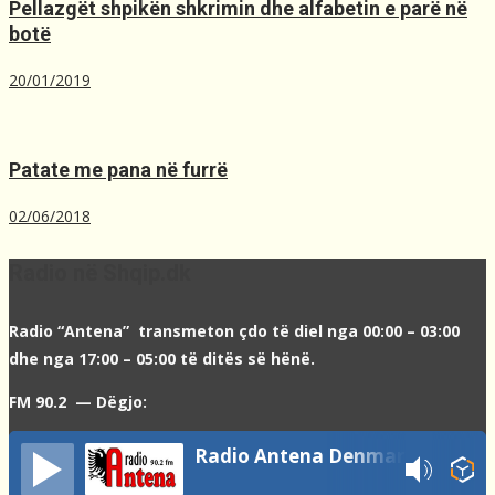
Pellazgët shpikën shkrimin dhe alfabetin e parë në
botë
20/01/2019
Patate me pana në furrë
02/06/2018
Radio në Shqip.dk
Radio “Antena” transmeton çdo të diel nga 00:00 – 03:00
dhe nga 17:00 – 05:00 të ditës së hënë.
FM 90.2 — Dëgjo:
Radio Antena Denmark