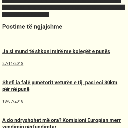
Shqipëri: Studentët krijojn partin të re, ja si do të quhet (DETAJE)
navigation
Berisha: BDI do ta zyrtarizojë gjuhën shqipe atëherë kur unë do të
bëhem Xhejms Bond 007
Postime të ngjajshme
Ja si mund të shkoni mirë me kolegët e punës
27/11/2018
Shefi ia falë punëtorit veturën e tij, pasi eci 30km
për në punë
18/07/2018
A do ndryshohet më ora? Komisioni Europian merr
vendimin përfundimtar