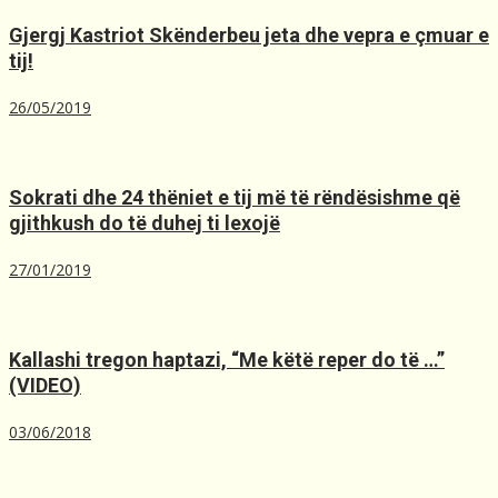
Gjergj Kastriot Skënderbeu jeta dhe vepra e çmuar e
tij!
26/05/2019
Sokrati dhe 24 thëniet e tij më të rëndësishme që
gjithkush do të duhej ti lexojë
27/01/2019
Kallashi tregon haptazi, “Me kёtё reper do tё …”
(VIDEO)
03/06/2018