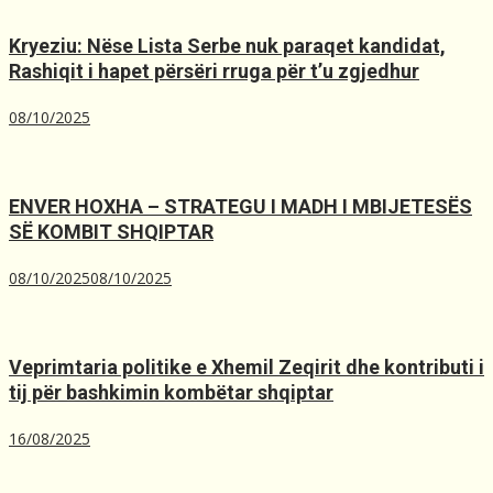
Kryeziu: Nëse Lista Serbe nuk paraqet kandidat,
Rashiqit i hapet përsëri rruga për t’u zgjedhur
08/10/2025
ENVER HOXHA – STRATEGU I MADH I MBIJETESËS
SË KOMBIT SHQIPTAR
08/10/2025
08/10/2025
Veprimtaria politike e Xhemil Zeqirit dhe kontributi i
tij për bashkimin kombëtar shqiptar
16/08/2025