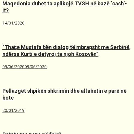
Maqedonia duhet ta aplikojë TVSH nё bazё ‘cash’-
it?
14/01/2020
“Thaҫi e Mustafa bën dialog të mbrapsht me Serbinë,
ndërsa Kurti e detyroj ta njoh Kosovën”
09/06/2020
09/06/2020
Pellazgët shpikën shkrimin dhe alfabetin e parë në
botë
20/01/2019