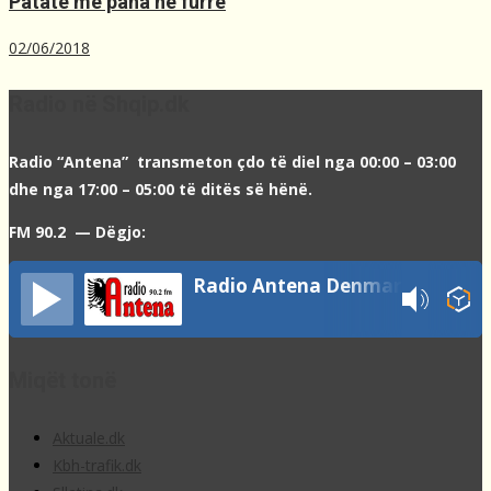
Patate me pana në furrë
02/06/2018
Radio në Shqip.dk
Radio “Antena” transmeton çdo të diel nga 00:00 – 03:00
dhe nga 17:00 – 05:00 të ditës së hënë.
FM 90.2 — Dëgjo:
Radio Antena Denmark
Miqët tonë
Aktuale.dk
Kbh-trafik.dk