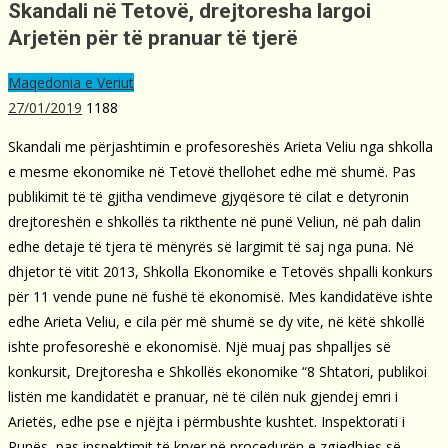
Skandali në Tetovë, drejtoresha largoi
Arjetën për të pranuar të tjerë
Maqedonia e Veriut
27/01/2019
1188
Skandali me përjashtimin e profesoreshës Arieta Veliu nga shkolla
e mesme ekonomike në Tetovë thellohet edhe më shumë. Pas
publikimit të të gjitha vendimeve gjyqësore të cilat e detyronin
drejtoreshën e shkollës ta rikthente në punë Veliun, në pah dalin
edhe detaje të tjera të mënyrës së largimit të saj nga puna. Në
dhjetor të vitit 2013, Shkolla Ekonomike e Tetovës shpalli konkurs
për 11 vende pune në fushë të ekonomisë. Mes kandidatëve ishte
edhe Arieta Veliu, e cila për më shumë se dy vite, në këtë shkollë
ishte profesoreshë e ekonomisë. Një muaj pas shpalljes së
konkursit, Drejtoresha e Shkollës ekonomike “8 Shtatori, publikoi
listën me kandidatët e pranuar, në të cilën nuk gjendej emri i
Arietës, edhe pse e njëjta i përmbushte kushtet. Inspektorati i
Punës, pas inspektimit të kryer në procedurën e zgjedhjes së