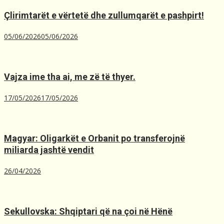
Çlirimtarët e vërtetë dhe zullumqarët e pashpirt!
05/06/2026
05/06/2026
Vajza ime tha ai, me zë të thyer.
17/05/2026
17/05/2026
Magyar: Oligarkët e Orbanit po transferojnë
miliarda jashtë vendit
26/04/2026
Sekullovska: Shqiptari që na çoi në Hënë