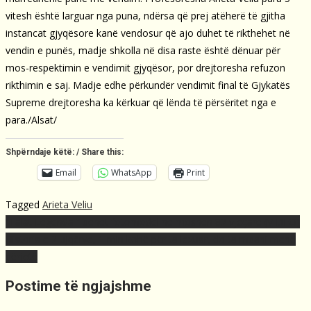
vitesh është larguar nga puna, ndërsa që prej atëherë të gjitha
instancat gjyqësore kanë vendosur që ajo duhet të rikthehet në
vendin e punës, madje shkolla në disa raste është dënuar për
mos-respektimin e vendimit gjyqësor, por drejtoresha refuzon
rikthimin e saj. Madje edhe përkundër vendimit final të Gjykatës
Supreme drejtoresha ka kërkuar që lënda të përsëritet nga e
para./Alsat/
Shpërndaje këtë: / Share this:
Email
WhatsApp
Print
Tagged
Arieta Veliu
Post
“Talat Legenda ” bëhet fotomodel në moshën 82 vjeçare (VIDEO)
navigation
Historia e 2 ujqërve, 1 min kohë për ta lexuar, do ta mbani mend
përjetë
Postime të ngjajshme