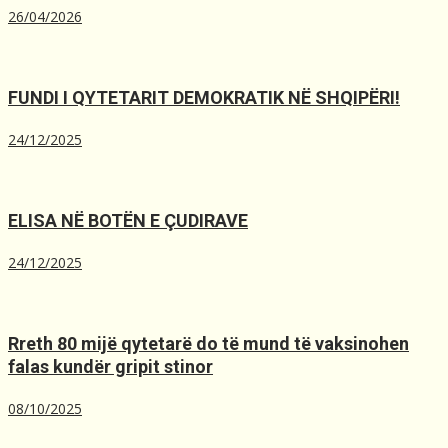
26/04/2026
FUNDI I QYTETARIT DEMOKRATIK NË SHQIPËRI!
24/12/2025
ELISA NË BOTËN E ÇUDIRAVE
24/12/2025
Rreth 80 mijë qytetarë do të mund të vaksinohen
falas kundër gripit stinor
08/10/2025