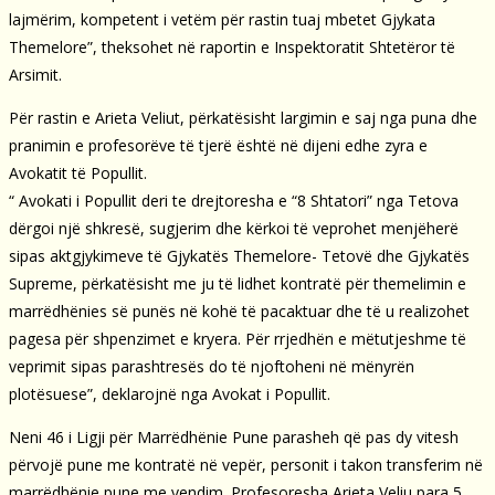
lajmërim, kompetent i vetëm për rastin tuaj mbetet Gjykata
Themelore”, theksohet në raportin e Inspektoratit Shtetëror të
Arsimit.
Për rastin e Arieta Veliut, përkatësisht largimin e saj nga puna dhe
pranimin e profesorëve të tjerë është në dijeni edhe zyra e
Avokatit të Popullit.
“ Avokati i Popullit deri te drejtoresha e “8 Shtatori” nga Tetova
dërgoi një shkresë, sugjerim dhe kërkoi të veprohet menjëherë
sipas aktgjykimeve të Gjykatës Themelore- Tetovë dhe Gjykatës
Supreme, përkatësisht me ju të lidhet kontratë për themelimin e
marrëdhënies së punës në kohë të pacaktuar dhe të u realizohet
pagesa për shpenzimet e kryera. Për rrjedhën e mëtutjeshme të
veprimit sipas parashtresës do të njoftoheni në mënyrën
plotësuese”, deklarojnë nga Avokat i Popullit.
Neni 46 i Ligji për Marrëdhënie Pune parasheh që pas dy vitesh
përvojë pune me kontratë në vepër, personit i takon transferim në
marrëdhënie pune me vendim. Profesoresha Arieta Veliu para 5