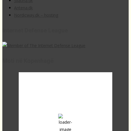
Sllatina.dk
Antena.dk
Nordicway.dk – hosting
Internet Defense League
Moti në Kopenhagë
20:23,
20
°C
scattered clouds
65 %
1021 mb
10 Km/h