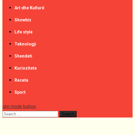
Art dhe Kulturë
Showbiz
Life style
Teknologji
Shendeti
Kuriozitete
Receta
Sport
site mode button
Search
for: