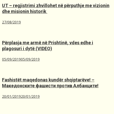
UT – regjistrimi zhvillohet në përputhje me vizionin
dhe misionin historik ️
27/08/2019
Përplasja me armë në Prishtinë, ​vdes edhe i
plagosuri i dytë (VIDEO)
05/09/2019
05/09/2019
Fashistët maqedonas kundër shqiptarëve! –
Македонските фашисти против Албанците!
20/01/2019
20/01/2019