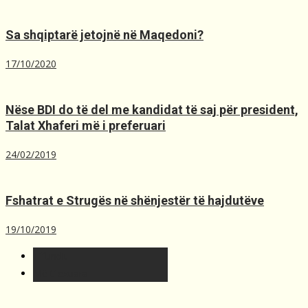
Sa shqiptarë jetojnë në Maqedoni?
17/10/2020
Nëse BDI do të del me kandidat të saj për president,
Talat Xhaferi më i preferuari
24/02/2019
Fshatrat e Strugës në shënjestër të hajdutëve
19/10/2019
T´fundit
Më t'lexuara