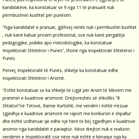
kandidatëve, ka konstatuar se 9 nga 11 të pranuarit nuk
përmbushnin kushtet për punësim.
“Nga kandidatët e pranuar, gjithsej nëntë nuk i përmbushin kushtet
, nuk kanë kaluar provim profesional, ose nuk kanë përgatitje
pedagogjike, psikike apo metodologjike, ka konstatuar
Inspektorati Shtetëror i Punës”, thonë nga Inspektorati Shtetëror i
Punës.
Përveç Inspektoratit të Punës, shkelje ka konstatuar edhe
Inspektorati Shtetëror i Arsimit.
“Është konstatuar se ka shkelje të Ligjit për Arsim të Mesëm me
pranimin e kuadrove arsimorë. Drejtoreshës së shkollës “8
Shtatori”në Tetovë, Ramie Kurtishit, me vendim i është rrëzuar
zgjedhja e kuadrove arsimorë në raport me konkursin e shpallur
dhe është urdhëruar që edhe një herë të bëj zgjedhjen e kuadrove
arsimor nga kandidatët e paraqitur. Nëse drejtori nuk e realizon
vendimin e Inspektoratit ose nëse nuk është e kënaqur nga ky