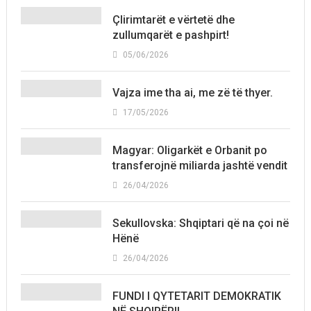
Çlirimtarët e vërtetë dhe
zullumqarët e pashpirt!
05/06/2026
Vajza ime tha ai, me zë të thyer.
17/05/2026
Magyar: Oligarkët e Orbanit po
transferojnë miliarda jashtë vendit
26/04/2026
Sekullovska: Shqiptari që na çoi në
Hënë
26/04/2026
FUNDI I QYTETARIT DEMOKRATIK