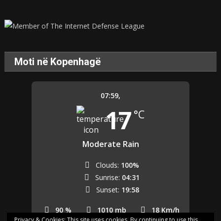
Moti në Kopenhagë
07:59,
17
°C
Moderate Rain
Clouds:
100%
Sunrise:
04:31
Sunset:
19:58
90 %
1010 mb
18 Km/h
Privacy & Cookies: This site uses cookies. By continuing to use this