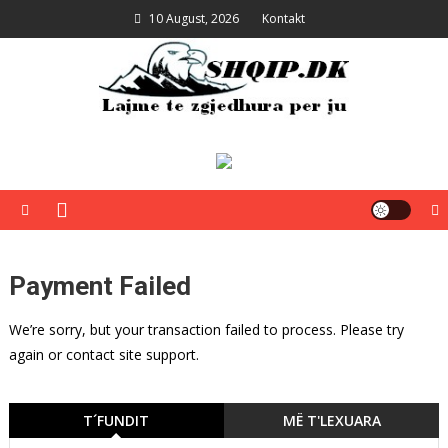
Skip
10 August, 2026
Kontakt
to
content
Shqip.dk
Lajme të zgjedhura për ju
Payment Failed
We’re sorry, but your transaction failed to process. Please try
again or contact site support.
T´FUNDIT
MË T'LEXUARA