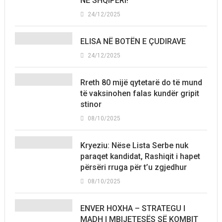
NË SHQIPËRI!
24/12/2025
ELISA NË BOTËN E ÇUDIRAVE
24/12/2025
Rreth 80 mijë qytetarë do të mund
të vaksinohen falas kundër gripit
stinor
08/10/2025
Kryeziu: Nëse Lista Serbe nuk
paraqet kandidat, Rashiqit i hapet
përsëri rruga për t’u zgjedhur
08/10/2025
ENVER HOXHA – STRATEGU I
MADH I MBIJETESËS SË KOMBIT