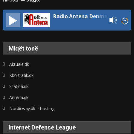
Radio Antena Denmark
Miqët tonë
Aktuale.dk
Kbh-trafik.dk
Sllatina.dk
Antena.dk
Nordicway.dk – hosting
Internet Defense League