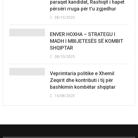
paraqet kandidat, Rashiqit i hapet
përsëri rruga për t’u zgjedhur
08/10/2025
ENVER HOXHA – STRATEGU I
MADH I MBIJETESËS SË KOMBIT
SHQIPTAR
08/10/2025
Veprimtaria politike e Xhemil
Zeqirit dhe kontributi i tij për
bashkimin kombëtar shqiptar
16/08/2025