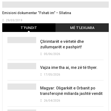
Emisioni dokumentar “Fshati im” – Sllatina
29/03/2019
T´FUNDIT
MË T'LEXUARA
Çlirimtarët e vërtetë dhe
zullumqarët e pashpirt!
05/06/2026
Vajza ime tha ai, me zë të thyer.
17/05/2026
Magyar: Oligarkët e Orbanit po
transferojnë miliarda jashtë vendit
26/04/2026