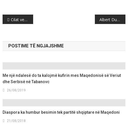
Post
Cilat vende evropiane kanë më shumë policë?
Albert Dumont: Në malet shqiptare, duke kërkuar zakonet homerike
navigation
POSTIME TË NGJAJSHME
Me një ndalesë do ta kalojmë kufirin mes Maqedonisë së Veriut
dhe Serbisë në Tabanovc
26/08/2019
Diaspora ka humbur besimin tek partitë shqiptare në Maqedoni
21/08/2018