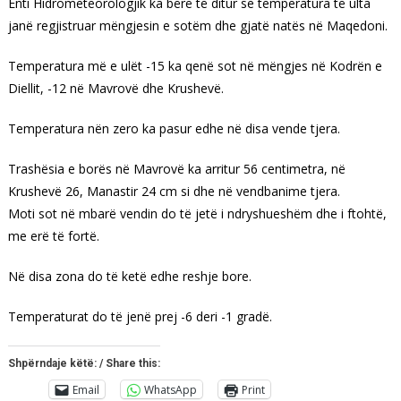
Enti Hidrometeorologjik ka bërë të ditur se temperatura të ulta
janë regjistruar mëngjesin e sotëm dhe gjatë natës në Maqedoni.
Temperatura më e ulët -15 ka qenë sot në mëngjes në Kodrën e
Diellit, -12 në Mavrovë dhe Krushevë.
Temperatura nën zero ka pasur edhe në disa vende tjera.
Trashësia e borës në Mavrovë ka arritur 56 centimetra, në
Krushevë 26, Manastir 24 cm si dhe në vendbanime tjera.
Moti sot në mbarë vendin do të jetë i ndryshueshëm dhe i ftohtë,
me erë të fortë.
Në disa zona do të ketë edhe reshje bore.
Temperaturat do të jenë prej -6 deri -1 gradë.
Shpërndaje këtë: / Share this:
Email
WhatsApp
Print