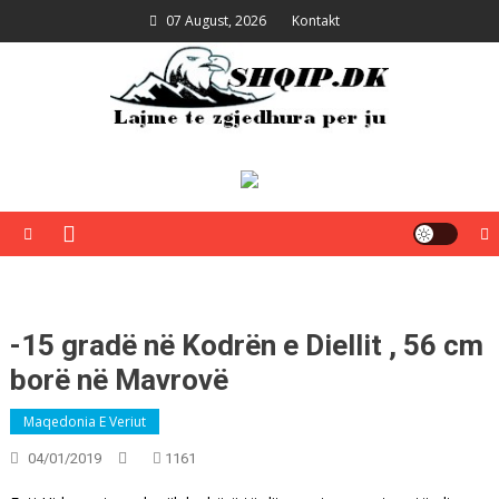
Skip
07 August, 2026
Kontakt
to
content
Shqip.dk
Lajme të zgjedhura për ju
-15 gradë në Kodrën e Diellit , 56 cm
borë në Mavrovë
Maqedonia E Veriut
04/01/2019
1161