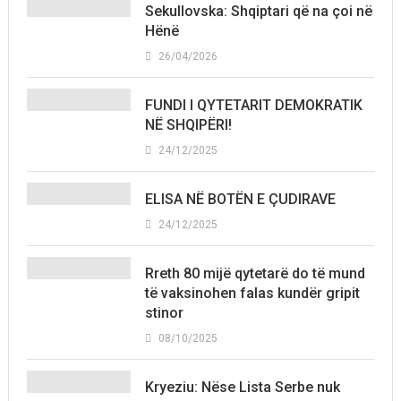
Sekullovska: Shqiptari që na çoi në
Hënë
26/04/2026
FUNDI I QYTETARIT DEMOKRATIK
NË SHQIPËRI!
24/12/2025
ELISA NË BOTËN E ÇUDIRAVE
24/12/2025
Rreth 80 mijë qytetarë do të mund
të vaksinohen falas kundër gripit
stinor
08/10/2025
Kryeziu: Nëse Lista Serbe nuk