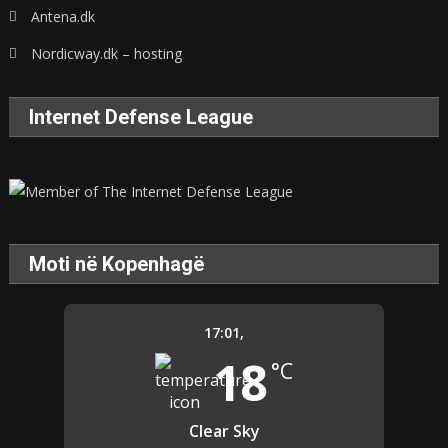
Antena.dk
Nordicway.dk – hosting
Internet Defense League
Moti në Kopenhagë
17:01,
18
°C
Clear Sky