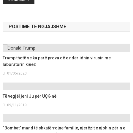
navigation
POSTIME TË NGJAJSHME
Trump thotë se ka parë prova që e ndërlidhin virusin me
laboratorin kinez
01/05/2020
Të vegjël jeni Ju për UÇK-në
09/11/2019
“Bombat” mund të shkatërrojnë familje, njerëzit e njohin zërin e