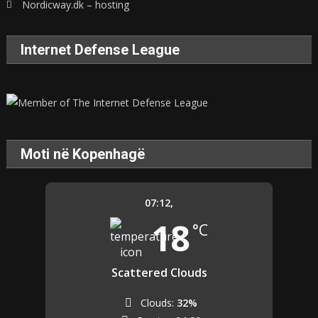
Nordicway.dk – hosting
Internet Defense League
Moti në Kopenhagë
07:12,
18
°C
Scattered Clouds
Clouds:
32%