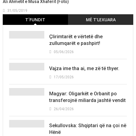
Ali Ahmetit e Musa Xhaferit (Foto)
31/05/2019
T´FUNDIT
MË T'LEXUARA
Çlirimtarët e vërtetë dhe
zullumqarët e pashpirt!
05/06/2026
Vajza ime tha ai, me zë të thyer.
17/05/2026
Magyar: Oligarkët e Orbanit po
transferojnë miliarda jashtë vendit
26/04/2026
Sekullovska: Shqiptari që na çoi në
Hënë