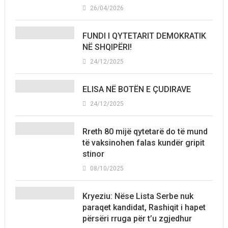
26/04/2026
FUNDI I QYTETARIT DEMOKRATIK
NË SHQIPËRI!
24/12/2025
ELISA NË BOTËN E ÇUDIRAVE
24/12/2025
Rreth 80 mijë qytetarë do të mund
të vaksinohen falas kundër gripit
stinor
08/10/2025
Kryeziu: Nëse Lista Serbe nuk
paraqet kandidat, Rashiqit i hapet
përsëri rruga për t’u zgjedhur