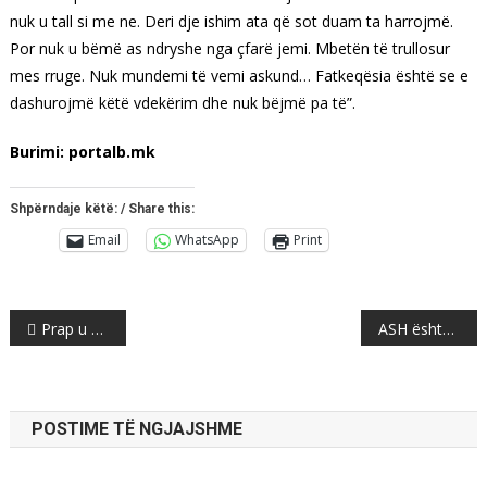
nuk u tall si me ne. Deri dje ishim ata që sot duam ta harrojmë.
Por nuk u bëmë as ndryshe nga çfarë jemi. Mbetën të trullosur
mes rruge. Nuk mundemi të vemi askund… Fatkeqësia është se e
dashurojmë këtë vdekërim dhe nuk bëjmë pa të”.
Burimi: portalb.mk
Shpërndaje këtë: / Share this:
Email
WhatsApp
Print
Post
Prap u gëzuam para kohe? Pas Jankullovskës, lirohet edhe Elizabeta Kançevska-Milevska!
ASH është parti e madhe, prej shtatorit do ketë prurje dhe aderime të reja
navigation
POSTIME TË NGJAJSHME