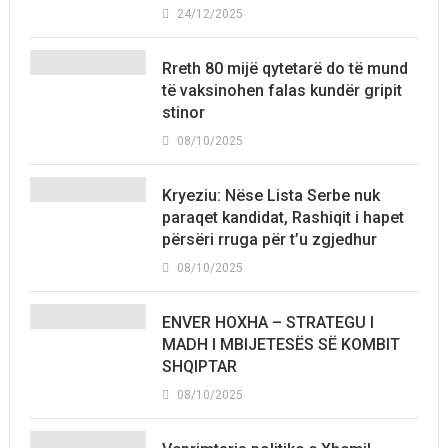
24/12/2025
Rreth 80 mijë qytetarë do të mund
të vaksinohen falas kundër gripit
stinor
08/10/2025
Kryeziu: Nëse Lista Serbe nuk
paraqet kandidat, Rashiqit i hapet
përsëri rruga për t’u zgjedhur
08/10/2025
ENVER HOXHA – STRATEGU I
MADH I MBIJETESËS SË KOMBIT
SHQIPTAR
08/10/2025