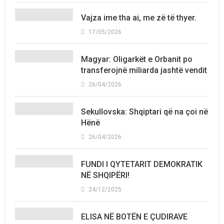
Vajza ime tha ai, me zë të thyer.
17/05/2026
Magyar: Oligarkët e Orbanit po
transferojnë miliarda jashtë vendit
26/04/2026
Sekullovska: Shqiptari që na çoi në
Hënë
26/04/2026
FUNDI I QYTETARIT DEMOKRATIK
NË SHQIPËRI!
24/12/2025
ELISA NË BOTËN E ÇUDIRAVE