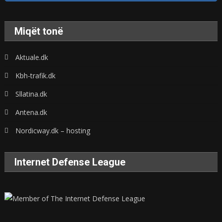
Miqët tonë
Aktuale.dk
Kbh-trafik.dk
Sllatina.dk
Antena.dk
Nordicway.dk – hosting
Internet Defense League