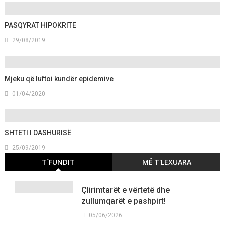
PASQYRAT HIPOKRITE
29/08/2019
Mjeku që luftoi kundër epidemive
01/04/2020
SHTETI I DASHURISË
25/09/2019
T´FUNDIT
MË T'LEXUARA
Çlirimtarët e vërtetë dhe
zullumqarët e pashpirt!
05/06/2026