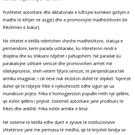
Pushtetet autoritare dhe diktatoriale e luftojnë komiken (pritjen e
madhe të kthyer në asgjë) dhe e promovojnë madhështoren (të
frikshmen e bukur).
Në shtetet e këtilla ndërtohen sheshe madhështore, statuja e
përmendore; kemi parada ushtarake, ku mbretëron rendi e
disiplina dhe ku shikuesi ndjehet i pafuqishëm. Në paradat ku
parakalojnë ushtarë seriozë dhe promovohen armët më
vdekjeprurëse, sheh vetëm fytyra serioze, të përqendruara tek
armiku imagjinar, i cili nëse nuk ekziston duhet të shpiket. Njerëzit
duhet që të ndjejnë frikë e njëkohësisht edhe siguri që ua
mundëson prijësi. Frika e homogjenizon popullin rreth një qëllimi,
që është qëllimi i prijësit. Sistemet autoritare janë prodhues të
frikës dhe ankthit. Frika është armike e lirisë.
Në sisteme të këtilla edhe dyert e zyrave të institucioneve
shtetërore janë me përmasa të mëdha, që të krijohet bindja se