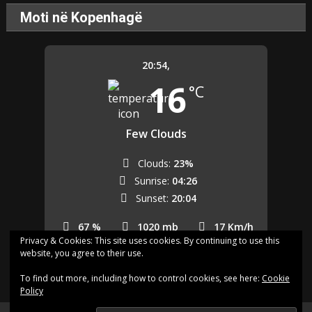
Moti në Kopenhagë
20:54,
16
°C
Few Clouds
Clouds:
23%
Sunrise:
04:26
Sunset:
20:04
67 %
1020 mb
17 Km/h
Privacy & Cookies: This site uses cookies. By continuing to use this
website, you agree to their use.
Last updated: 20:53
To find out more, including how to control cookies, see here:
Cookie
Policy