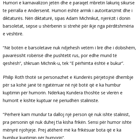
Humori e karnavalizon jetën dhe e paraqet mbretin lakuriq sikurse
te përralla e Andersenit. Humori është armik i autoritarizmit dhe i
diktaturës. Nën diktaturë, sipas Adam Michnikut, njerëzit i donin
barsoletat, sepse u shërbenin si strehë për ikje nga përditshmëria
e vështirë.
“Në botën e barsoletave nuk ndjehesh vetëm i lirë dhe i dobishëm,
pavarësisht robërisë dhe pushtetit rus, por edhe mund të
qeshësh“, shkruan Michnik-u, tek “E përhimta është e bukur”.
Philip Roth thotë se personazhet e Kunderës përjetojnë dhembje
për sa kohë janë të ngatërruar në një botë që e ka humbur
kuptimin për humorin. Ndërkaq Kundera thoshte se vlerën e
humorit e kishte kuptuar në periudhën staliniste.
“Përherë kam mundur ta dalloj një person që nuk ishte stalinist,
pra personin që nuk duhej t’ia kisha frikën. Sensi për humor ishte
mënyrë njohjeje. Prej atëherë më ka frikësuar bota që e ka
humbur kuptimin për humorin“.