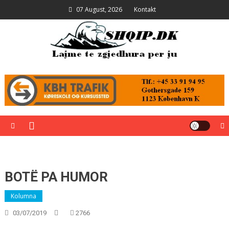
Skip
07 August, 2026
Kontakt
to
content
Shqip.dk
Lajme të zgjedhura për ju
BOTË PA HUMOR
Kolumna
03/07/2019
2766