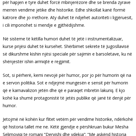
për hapjen e tyre duhet forcë mbinjerëzore dhe se brenda zyrave
merren vendime jetike dhe historike. Edhe shkollat kanë formë
katrore dhe jo rrethore. Aty duhet të ndjehet autoriteti i ligjëruesit,
i cili imponohet si mendje e gjithëdijshme.
Në sisteme të këtilla humori duhet të jetë i instrumentalizuar,
kurse prijësi duhet të kursehet. Shërbimet sekrete të Jugosllavisë
së dikurshme kishin njësi speciale për sajimin e barsoletave, ku në
shënjestër ishin armiqtë e regjimit.
Sot, si përherë, kemi nevojë për humor, por jo për humorin që na
e servon politika. Sot e ndjejmë mungesën e sensit për humorin
që e karnavalizon jetën dhe që e paraqet mbretin lakuriq. E kjo
kohë ka shumë protagonistë të jetës publike që janë të denjë për
humor.
Jetojmë në kohën kur flitet vetëm për vendime historike, ndërkohë
që historia tallet me ne. Këtë gjendje e përshkruan bukur Mesha
Selimoviqi te romani “Dervishi dhe vdekja”: “Me askënd historia