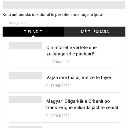
Këta antibiotikë nuk duhet të përzihen me ilaçe të tjera!
18/08/2019
T´FUNDIT
MË T'LEXUARA
Çlirimtarët e vërtetë dhe
zullumqarët e pashpirt!
05/06/2026
Vajza ime tha ai, me zë të thyer.
17/05/2026
Magyar: Oligarkët e Orbanit po
transferojnë miliarda jashtë vendit
26/04/2026