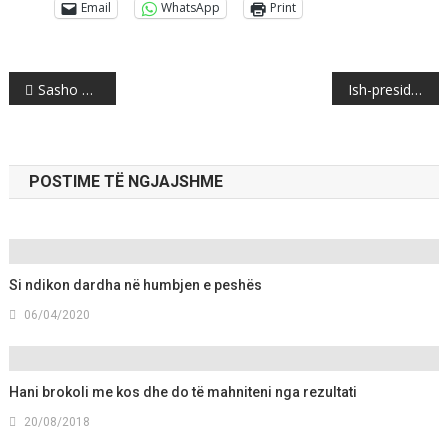
Email
WhatsApp
Print
Post
Sasho Tasevski merr detyrën e drejtorit në BSP
Ish-presidentja dënohet me 25 vjet burg për korrupsion
navigation
POSTIME TË NGJAJSHME
Si ndikon dardha në humbjen e peshës
06/04/2020
Hani brokoli me kos dhe do të mahniteni nga rezultati
20/08/2018