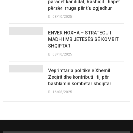
paraqet kandidat, Rashiqit i hapet
përsëri rruga për t’u zgjedhur
08/10/2025
ENVER HOXHA – STRATEGU I
MADH I MBIJETESËS SË KOMBIT
SHQIPTAR
08/10/2025
Veprimtaria politike e Xhemil
Zeqirit dhe kontributi i tij për
bashkimin kombëtar shqiptar
16/08/2025