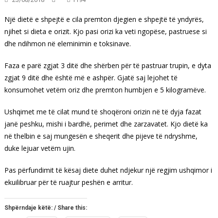
Një dietë e shpejtë e cila premton djegien e shpejtë të yndyrës,
njihet si dieta e orizit. Kjo pasi orizi ka veti ngopëse, pastruese si
dhe ndihmon në eleminimin e toksinave.
Faza e parë zgjat 3 ditë dhe shërben për të pastruar trupin, e dyta
zgjat 9 ditë dhe është më e ashpër. Gjatë saj lejohet të
konsumohet vetëm oriz dhe premton humbjen e 5 kilogramëve.
Ushqimet me të cilat mund të shoqëroni orizin në të dyja fazat
janë peshku, mishi i bardhë, perimet dhe zarzavatet. Kjo dietë ka
në thelbin e saj mungesën e sheqerit dhe pijeve të ndryshme,
duke lejuar vetëm ujin.
Pas përfundimit të kësaj diete duhet ndjekur një regjim ushqimor i
ekuilibruar për të ruajtur peshën e arritur.
Shpërndaje këtë: / Share this: