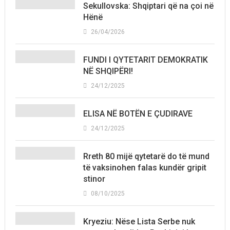
Sekullovska: Shqiptari që na çoi në
Hënë
26/04/2026
FUNDI I QYTETARIT DEMOKRATIK
NË SHQIPËRI!
24/12/2025
ELISA NË BOTËN E ÇUDIRAVE
24/12/2025
Rreth 80 mijë qytetarë do të mund
të vaksinohen falas kundër gripit
stinor
08/10/2025
Kryeziu: Nëse Lista Serbe nuk