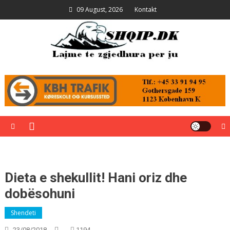
Skip
09 August, 2026
Kontakt
to
content
Shqip.dk
Lajme të zgjedhura për ju
Dieta e shekullit! Hani oriz dhe
dobësohuni
Shendeti
23/08/2018
1194