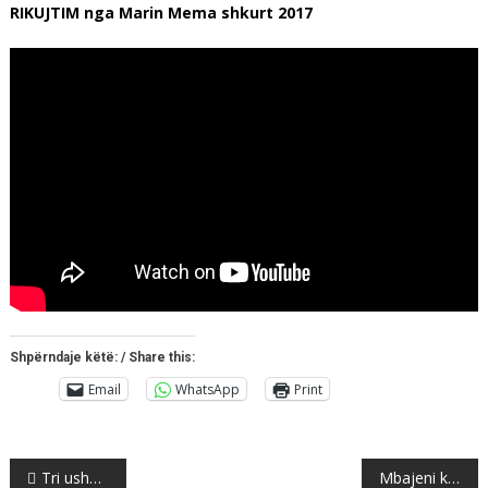
RIKUJTIM nga Marin Mema shkurt 2017
Shpërndaje këtë: / Share this:
Email
WhatsApp
Print
Post
Tri ushqimet që përmirësojnë pasqyrën e gjakut
Mbajeni këtë bimë brenda dhe kurrë minjtë s’do të futen në shtëpinë tuaj