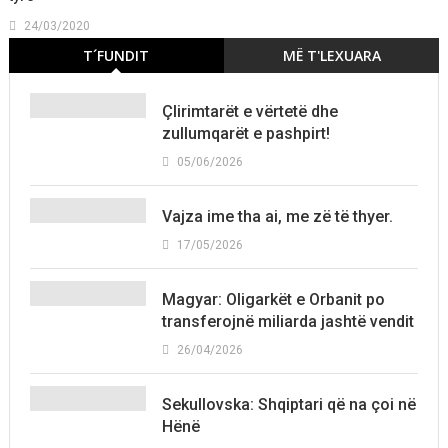
24/03/2020
T´FUNDIT
MË T'LEXUARA
Çlirimtarët e vërtetë dhe
zullumqarët e pashpirt!
05/06/2026
Vajza ime tha ai, me zë të thyer.
17/05/2026
Magyar: Oligarkët e Orbanit po
transferojnë miliarda jashtë vendit
26/04/2026
Sekullovska: Shqiptari që na çoi në
Hënë