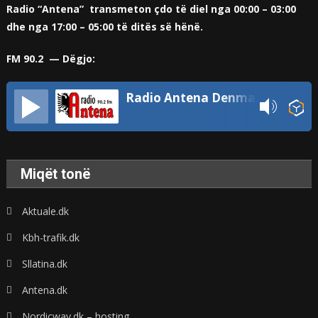
Radio “Antena” transmeton çdo të diel nga 00:00 – 03:00
dhe nga 17:00 – 05:00 të ditës së hënë.
FM 90.2 — Dëgjo:
Radio Antena Denmark
Miqët tonë
Aktuale.dk
Kbh-trafik.dk
Sllatina.dk
Antena.dk
Nordicway.dk – hosting