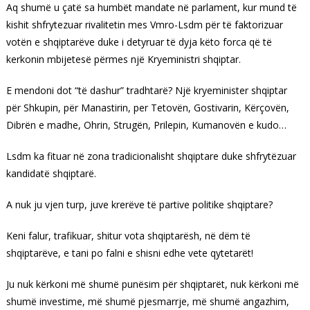
Aq shumë u çatë sa humbët mandate në parlament, kur mund të
kishit shfrytezuar rivalitetin mes Vmro-Lsdm për të faktorizuar
votën e shqiptarëve duke i detyruar të dyja këto forca që të
kerkonin mbijetesë përmes një Kryeministri shqiptar.
E mendoni dot “të dashur” tradhtarë? Një kryeminister shqiptar
për Shkupin, për Manastirin, per Tetovën, Gostivarin, Kërçovën,
Dibrën e madhe, Ohrin, Strugën, Prilepin, Kumanovën e kudo…
Lsdm ka fituar në zona tradicionalisht shqiptare duke shfrytëzuar
kandidatë shqiptarë.
A nuk ju vjen turp, juve krerëve të partive politike shqiptare?
Keni falur, trafikuar, shitur vota shqiptarësh, në dëm të
shqiptarëve, e tani po falni e shisni edhe vete qytetarët!
Ju nuk kërkoni më shumë punësim për shqiptarët, nuk kërkoni më
shumë investime, më shumë pjesmarrje, më shumë angazhim,