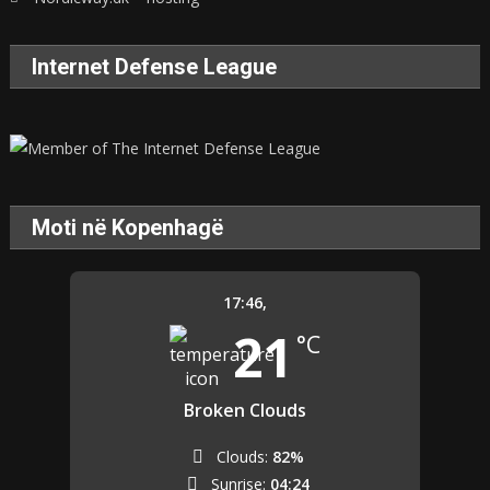
Internet Defense League
Moti në Kopenhagë
17:46,
21
°C
Broken Clouds
Clouds:
82%
Sunrise:
04:24