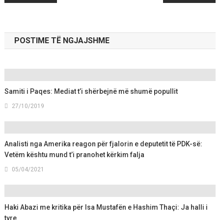
navigation
POSTIME TË NGJAJSHME
Samiti i Paqes: Mediat t’i shërbejnë më shumë popullit
27/10/2019
Analisti nga Amerika reagon për fjalorin e deputetit të PDK-së:
Vetëm kështu mund t’i pranohet kërkim falja
05/04/2021
Haki Abazi me kritika për Isa Mustafën e Hashim Thaçi: Ja halli i
tyre