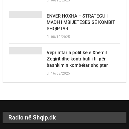
08/10/2025
ENVER HOXHA – STRATEGU I
MADH I MBIJETESËS SË KOMBIT
SHQIPTAR
08/10/2025
Veprimtaria politike e Xhemil
Zeqirit dhe kontributi i tij për
bashkimin kombëtar shqiptar
16/08/2025
Radio në Shqip.dk