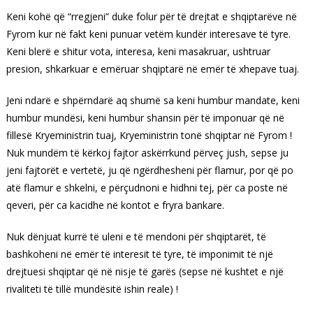
Keni kohë që “rregjeni” duke folur për të drejtat e shqiptarëve në
Fyrom kur në fakt keni punuar vetëm kundër interesave të tyre.
Keni blerë e shitur vota, interesa, keni masakruar, ushtruar
presion, shkarkuar e emëruar shqiptarë në emër të xhepave tuaj.
Jeni ndarë e shpërndarë aq shumë sa keni humbur mandate, keni
humbur mundësi, keni humbur shansin për të imponuar që në
fillesë Kryeministrin tuaj, Kryeministrin tonë shqiptar në Fyrom !
Nuk mundëm të kërkoj fajtor askërrkund përveç jush, sepse ju
jeni fajtorët e vertetë, ju që ngërdhesheni për flamur, por që po
atë flamur e shkelni, e përçudnoni e hidhni tej, për ca poste në
qeveri, për ca kacidhe në kontot e fryra bankare.
Nuk dënjuat kurrë të uleni e të mendoni për shqiptarët, të
bashkoheni në emër të interesit të tyre, të imponimit të një
drejtuesi shqiptar që në nisje të garës (sepse në kushtet e një
rivaliteti të tillë mundësitë ishin reale) !