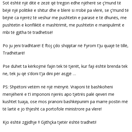
Sot është një ditë e zezë që tregon edhe njëherë se ç’mund të
bëjë një politikë e shitur dhe e blerë si rrobë pa vlerë, se ç’mund të
bëjnë ca njerëz të veshur me pushtetin e parasë e të dhunës, me
pushtetin e konfliktit e mashtrimit, me pushtetin e manipulimit e
mbi të gjitha të tradhetisë!
Po ju jeni tradhtarë! E ftoj çdo shqiptar në Fyrom t’ju quajë të tillë,
Tradhëtarë!
Pse duhet ta kërkojmë fajin tek të tjerët, kur faji është brenda tek
ne, tek ju që s’doni t’ja dini për asgjë …
PS: Shpëtoni vetëm në një mënyrë. Vraponi të bashkoheni
menjëherë e t’i impononi njerës apo tjetrës palë qeveri me
kushtet tuaja, ose mos pranoni bashkëpunim pa marre postin më
të lartë e jo thjesht ca portofole ministrore pa vlere!
Kjo është zgjidhje !! Gjithçka tjetër është tradheti!