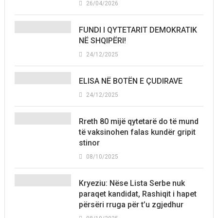
26/04/2026
FUNDI I QYTETARIT DEMOKRATIK
NË SHQIPËRI!
24/12/2025
ELISA NË BOTËN E ÇUDIRAVE
24/12/2025
Rreth 80 mijë qytetarë do të mund
të vaksinohen falas kundër gripit
stinor
08/10/2025
Kryeziu: Nëse Lista Serbe nuk
paraqet kandidat, Rashiqit i hapet
përsëri rruga për t’u zgjedhur