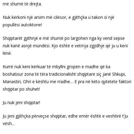
më shumë të drejta.
Nuk kërkoni një arsim më cilësor, e gjithçka u takon si një
popullësi autoktone!
Shqiptarët gjithnjë e më shumë po largohen nga ky vend sepse
nuk kanë asnjë mundësi. Kjo është e vetmja zgjidhje që ju u keni
lënë.
Kurrë nuk keni kërkuar të mbyllni gropën e madhe që ka
boshatisur zona të tëra tradicionalisht shqiptare siç janë Shkupi,
Manastiri, Ohri e kështu me rradhe… E pra në këto qytetete faktori
shqiptar po shuhet!
Ju nuk jeni shqiptar!
Ju jeni gjithçka përveçse shqiptar, edhe emër është e veshtirë t’ju
vësh…