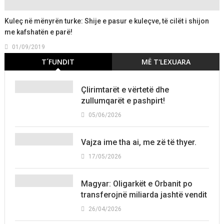
Kuleç në mënyrën turke: Shije e pasur e kuleçve, të cilët i shijon
me kafshatën e parë!
01/09/2019
T´FUNDIT
MË T'LEXUARA
Çlirimtarët e vërtetë dhe
zullumqarët e pashpirt!
05/06/2026
Vajza ime tha ai, me zë të thyer.
17/05/2026
Magyar: Oligarkët e Orbanit po
transferojnë miliarda jashtë vendit
26/04/2026