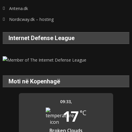
Antena.dk
Nordicway.dk – hosting
Internet Defense League
Moti në Kopenhagë
09:33,
17
°C
Broken Clouds