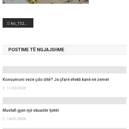
Post
ko_1527064297-862648
navigation
POSTIME TË NGJAJSHME
Konsumoni vezë çdo ditë? Ja çfarë efekti kanë në zemër
11/02/2020
Mustafi gjen një skuadër tjetër
14/01/2020