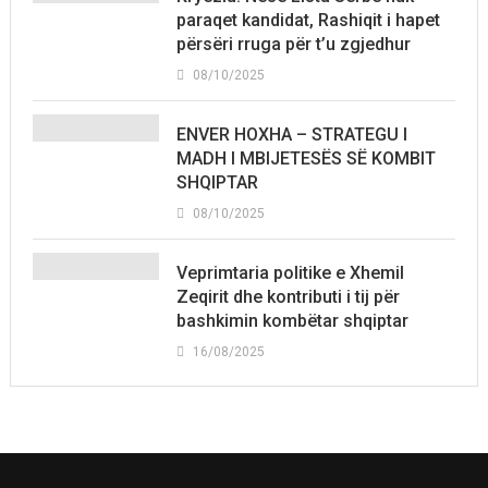
paraqet kandidat, Rashiqit i hapet
përsëri rruga për t’u zgjedhur
08/10/2025
ENVER HOXHA – STRATEGU I
MADH I MBIJETESËS SË KOMBIT
SHQIPTAR
08/10/2025
Veprimtaria politike e Xhemil
Zeqirit dhe kontributi i tij për
bashkimin kombëtar shqiptar
16/08/2025