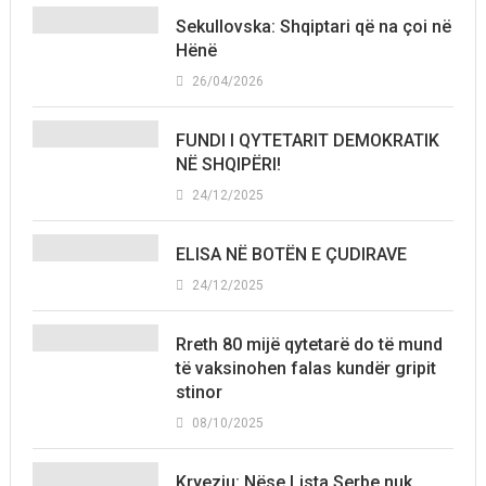
Sekullovska: Shqiptari që na çoi në
Hënë
26/04/2026
FUNDI I QYTETARIT DEMOKRATIK
NË SHQIPËRI!
24/12/2025
ELISA NË BOTËN E ÇUDIRAVE
24/12/2025
Rreth 80 mijë qytetarë do të mund
të vaksinohen falas kundër gripit
stinor
08/10/2025
Kryeziu: Nëse Lista Serbe nuk