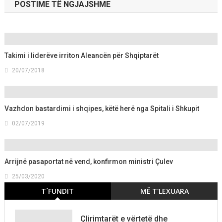
POSTIME TË NGJAJSHME
Takimi i liderëve irriton Aleancën për Shqiptarët
20/07/2018
Vazhdon bastardimi i shqipes, këtë herë nga Spitali i Shkupit
02/07/2019
Arrijnë pasaportat në vend, konfirmon ministri Çulev
25/03/2020
T´FUNDIT
MË T'LEXUARA
Çlirimtarët e vërtetë dhe