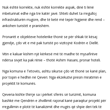
Nuk është korrekte, nuk është korrekte aspak, dinë ti lënë
mbeturinat edhe nga tre katër javë. Shteti duhet ta rregulloj
infrastrukturën rrugore, dhe të ketë më tepër higjienë dhe rend –
ankohen turistët e pranishëm.
Pronarët e objekteve hotelerike thonë se për shkak të kësaj
gjendje, çdo vit e më pak turistë po vizitojnë Kodrën e Diellit.
Vitin e kaluar kishim një kërkesë më të madhe të mysafirëve
ndërsa sivjet ka pak rënie – thotë Ashim Hasani, pronar hoteli.
Nga komuna e Tetovës, ashtu sikurse çdo vit thonë se kanë plan,
por topin e hedhin në Qeveri. Nga ekzekutivi presin miratimin e
projektit të komunës.
Qeveria kishte thirrje sa i përket sferës së turizmit, komuna
bashkë me Qendrën e zhvillimit rajonal kanë paraqitur projekt për
rregullimin e plotë të kanalizimit dhe rrugës që shpie deri tek të