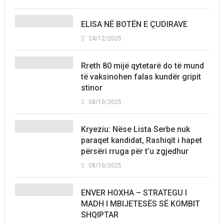
ELISA NË BOTËN E ÇUDIRAVE
24/12/2025
Rreth 80 mijë qytetarë do të mund
të vaksinohen falas kundër gripit
stinor
08/10/2025
Kryeziu: Nëse Lista Serbe nuk
paraqet kandidat, Rashiqit i hapet
përsëri rruga për t’u zgjedhur
08/10/2025
ENVER HOXHA – STRATEGU I
MADH I MBIJETESËS SË KOMBIT
SHQIPTAR