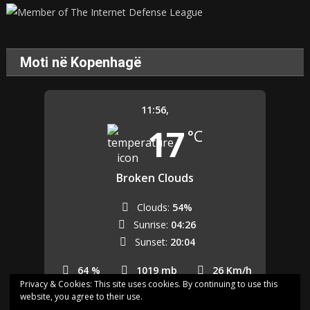
Moti në Kopenhagë
11:56,
17
°C
Broken Clouds
Clouds:
54%
Sunrise:
04:26
Sunset:
20:04
64 %
1019 mb
26 Km/h
Privacy & Cookies: This site uses cookies. By continuing to use this
website, you agree to their use.
Last updated: 11:55