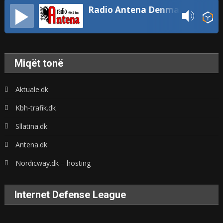
Radio Antena Denmark
Miqët tonë
Aktuale.dk
Kbh-trafik.dk
Sllatina.dk
Antena.dk
Nordicway.dk – hosting
Internet Defense League