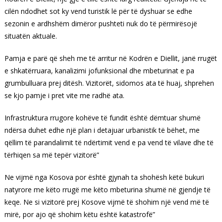
cilën ndodhet sot ky vend turistik lë për të dyshuar se edhe
sezonin e ardhshëm dimëror pushteti nuk do të përmirësojë
situatën aktuale.
Pamja e parë që sheh me të arritur në Kodrën e Diellit, janë rrugët
e shkatërruara, kanalizimi jofunksional dhe mbeturinat e pa
grumbulluara prej ditësh. Vizitorët, sidomos ata të huaj, shprehen
se kjo pamje i pret vite me radhë ata.
Infrastruktura rrugore kohëve të fundit është dëmtuar shumë
ndërsa duhet edhe një plan i detajuar urbanistik të bëhet, me
qëllim të parandalimit të ndërtimit vend e pa vend të vilave dhe të
tërhiqen sa më tepër vizitorë”
Ne vijmë nga Kosova por është gjynah ta shohësh këtë bukuri
natyrore me këto rrugë me këto mbeturina shumë në gjendje të
keqe. Ne si vizitorë prej Kosove vijmë të shohim një vend më të
mirë, por ajo që shohim këtu është katastrofë”