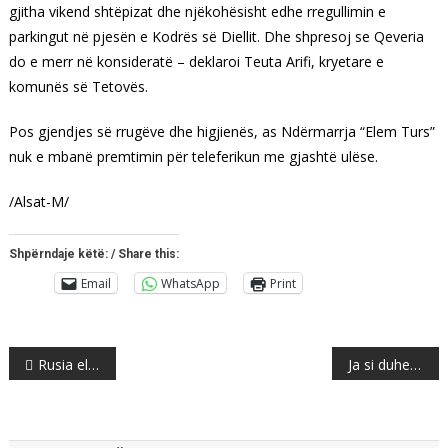
gjitha vikend shtëpizat dhe njëkohësisht edhe rregullimin e
parkingut në pjesën e Kodrës së Diellit. Dhe shpresoj se Qeveria
do e merr në konsideratë – deklaroi Teuta Arifi, kryetare e
komunës së Tetovës.
Pos gjendjes së rrugëve dhe higjienës, as Ndërmarrja “Elem Turs”
nuk e mbanë premtimin për teleferikun me gjashtë ulëse.
/Alsat-M/
Shpërndaje këtë: / Share this:
Email
WhatsApp
Print
Post
Rusia eliminon Spanjën pas trilerit të penalltive
Ja si duhet ta ndryshoni jetën pas moshës 40-vjeçare
navigation