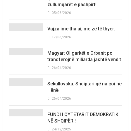
zullumqarët e pashpirt!
05/06/2026
Vajza ime tha ai, me zë të thyer.
17/05/2026
Magyar: Oligarkët e Orbanit po
transferojnë miliarda jashtë vendit
26/04/2026
Sekullovska: Shqiptari që na çoi në
Hënë
26/04/2026
FUNDI I QYTETARIT DEMOKRATIK
NË SHQIPËRI!
24/12/2025