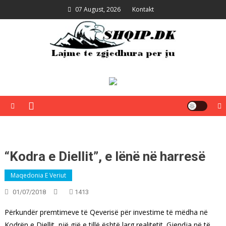
Skip
07 August, 2026
Kontakt
to
content
Shqip.dk
Lajme të zgjedhura për ju
“Kodra e Diellit”, e lënë në harresë
Maqedonia E Veriut
01/07/2018
1413
Përkundër premtimeve të Qeverisë për investime të mëdha në
Kodrën e Diellit, një gjë e tillë është larg realitetit. Gjendja në të