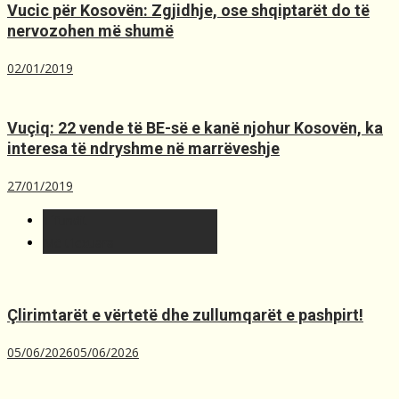
Vucic për Kosovën: Zgjidhje, ose shqiptarët do të
nervozohen më shumë
02/01/2019
Vuçiq: 22 vende të BE-së e kanë njohur Kosovën, ka
interesa të ndryshme në marrëveshje
27/01/2019
T´fundit
Më t'lexuara
Çlirimtarët e vërtetë dhe zullumqarët e pashpirt!
05/06/2026
05/06/2026