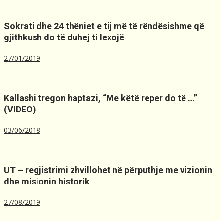
Sokrati dhe 24 thëniet e tij më të rëndësishme që
gjithkush do të duhej ti lexojë
27/01/2019
Kallashi tregon haptazi, “Me kёtё reper do tё …”
(VIDEO)
03/06/2018
UT – regjistrimi zhvillohet në përputhje me vizionin
dhe misionin historik ️
27/08/2019