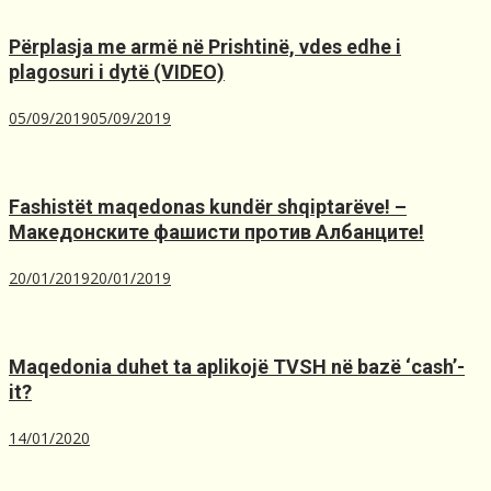
Përplasja me armë në Prishtinë, ​vdes edhe i
plagosuri i dytë (VIDEO)
05/09/2019
05/09/2019
Fashistët maqedonas kundër shqiptarëve! –
Македонските фашисти против Албанците!
20/01/2019
20/01/2019
Maqedonia duhet ta aplikojë TVSH nё bazё ‘cash’-
it?
14/01/2020