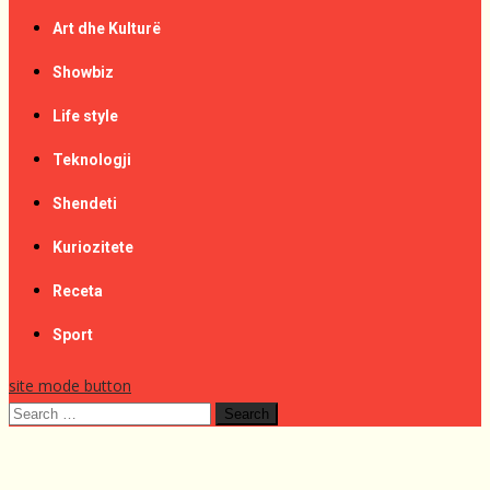
Art dhe Kulturë
Showbiz
Life style
Teknologji
Shendeti
Kuriozitete
Receta
Sport
site mode button
Search
for: