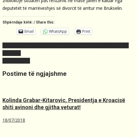
zhbllokojë situatën pas refuzimit në masë javën e kaluar nga
deputetët të marrëveshjes së divorcit të arritur me Brukselin.
Shpërndaje këtë: / Share this:
Email
WhatsApp
Print
Post
Nuhiu: 30.4% e poseduesve të pasaportave të Maqedonisë janë
navigation
shqiptarë
Ramush dyshi
Postime të ngjajshme
Kolinda Grabar-Kitarovic, Presidentja e Kroacisë
shiti avinoni dhe gjitha veturat!
18/07/2018