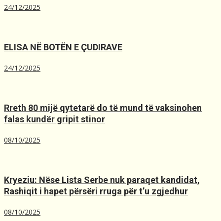
24/12/2025
ELISA NË BOTËN E ÇUDIRAVE
24/12/2025
Rreth 80 mijë qytetarë do të mund të vaksinohen
falas kundër gripit stinor
08/10/2025
Kryeziu: Nëse Lista Serbe nuk paraqet kandidat,
Rashiqit i hapet përsëri rruga për t’u zgjedhur
08/10/2025