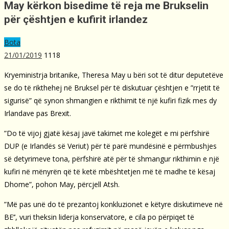
May kërkon bisedime të reja me Brukselin
për çështjen e kufirit irlandez
Bota
21/01/2019
1118
Kryeministrja britanike, Theresa May u bëri sot të ditur deputetëve
se do të rikthehej në Bruksel për të diskutuar çështjen e ”rrjetit të
sigurisë” që synon shmangien e rikthimit të një kufiri fizik mes dy
Irlandave pas Brexit.
”Do të vijoj gjatë kësaj javë takimet me kolegët e mi përfshirë
DUP (e Irlandës së Veriut) për të parë mundësinë e përmbushjes
së detyrimeve tona, përfshirë atë për të shmangur rikthimin e një
kufiri në mënyrën që të ketë mbështetjen më të madhe të kësaj
Dhome”, pohon May, përcjell Atsh.
”Më pas unë do të prezantoj konkluzionet e këtyre diskutimeve në
BE’’, vuri theksin liderja konservatore, e cila po përpiqet të