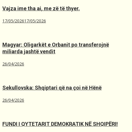
Vajza ime tha ai, me zë të thyer.
17/05/2026
17/05/2026
Magyar: Oligarkët e Orbanit po transferojnë
miliarda jashtë vendit
26/04/2026
Sekullovska: Shqiptari që na çoi në Hënë
26/04/2026
FUNDI I QYTETARIT DEMOKRATIK NË SHQIPËRI!