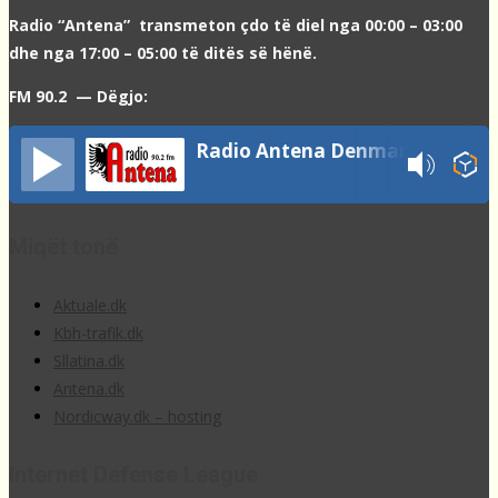
Radio “Antena” transmeton çdo të diel nga 00:00 – 03:00
dhe nga 17:00 – 05:00 të ditës së hënë.
FM 90.2 — Dëgjo:
Radio Antena Denmark
Miqët tonë
Aktuale.dk
Kbh-trafik.dk
Sllatina.dk
Antena.dk
Nordicway.dk – hosting
Internet Defense League