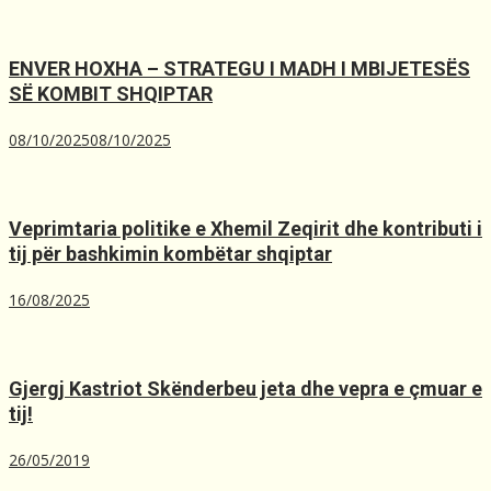
ENVER HOXHA – STRATEGU I MADH I MBIJETESËS
SË KOMBIT SHQIPTAR
08/10/2025
08/10/2025
Veprimtaria politike e Xhemil Zeqirit dhe kontributi i
tij për bashkimin kombëtar shqiptar
16/08/2025
Gjergj Kastriot Skënderbeu jeta dhe vepra e çmuar e
tij!
26/05/2019