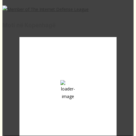
Moti në Kopenhagë
14:24,
23
°C
broken clouds
54 %
1022 mb
9 Km/h
Clouds:
53%
Sunrise:
04:28
Sunset:
20:02
Last updated: 14:11