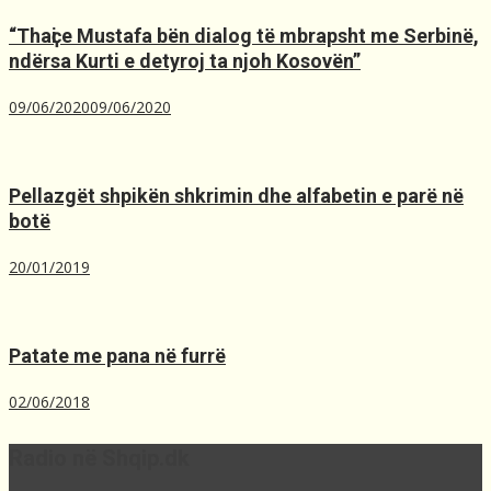
“Thaҫi e Mustafa bën dialog të mbrapsht me Serbinë,
ndërsa Kurti e detyroj ta njoh Kosovën”
09/06/2020
09/06/2020
Pellazgët shpikën shkrimin dhe alfabetin e parë në
botë
20/01/2019
Patate me pana në furrë
02/06/2018
Radio në Shqip.dk