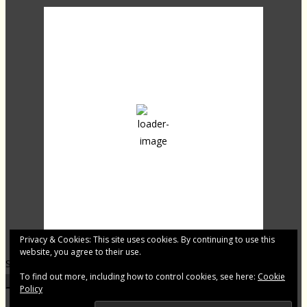
03:13,
15
°C
overcast clouds
85 %
1016 mb
28 Km/h
Clouds:
87%
Sunrise:
04:26
Sunset:
20:04
Last updated: 03:05
Privacy & Cookies: This site uses cookies. By continuing to use this
website, you agree to their use.
Shqip.dk - Lajme të zgjedhura për Ju
To find out more, including how to control cookies, see here:
Cookie
Footer Menu
Policy