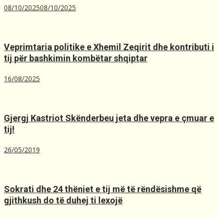
08/10/2025
08/10/2025
Veprimtaria politike e Xhemil Zeqirit dhe kontributi i
tij për bashkimin kombëtar shqiptar
16/08/2025
Gjergj Kastriot Skënderbeu jeta dhe vepra e çmuar e
tij!
26/05/2019
Sokrati dhe 24 thëniet e tij më të rëndësishme që
gjithkush do të duhej ti lexojë