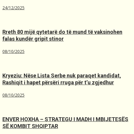
24/12/2025
Rreth 80 mijë qytetarë do të mund të vaksinohen
falas kundër gripit stinor
08/10/2025
Kryeziu: Nëse Lista Serbe nuk paraqet kandidat,
Rashiqit i hapet përsëri rruga për t’u zgjedhur
08/10/2025
ENVER HOXHA – STRATEGU I MADH I MBIJETESËS
SË KOMBIT SHQIPTAR