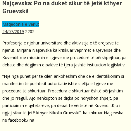
Najçevska: Po na duket sikur të jetë kthyer
Gruevski!
Maqedonia e Veriut
24/07/2019
2202
Profesorja e njohur universitare dhe aktivistja e të drejtave të
njeriut, Mirjana Najçevska ka kritikuar veprimet e Qeverisë dhe
Kuvendit me miratimin e ligjeve me procedurë të përshpejtuar, pa
debate dhe dëgjimin e palëve të tjera jashtë institucion legjislativ.
“Një nga punët për të cilën ankoheshim dhe që e identifikonim si
manifestim të pushtetit autoritativ ishte sjellja e ligjeve me
procedurë të shkurtuar. Procedura e shkurtuar është përjashtim
dhe jo rregull. Ajo nënkupton se diçka po ndryshon shpejt, pa
participimin e qytetarëve, pa debat të vërtetë në Kuvend…Kjo i
ngjaj sikur të jetë kthyer Nikolla Gruevski”, ka shkruar Najçevska
në facebook./Ina