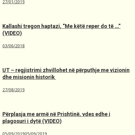
27/01/2019
Kallashi tregon haptazi, “Me kёtё reper do tё …”
(VIDEO)
03/06/2018
UT – regjistrimi zhvillohet në përputhje me vizionin
dhe misionin historik ️
27/08/2019
Përplasja me armë në Prishtinë, ​vdes edhe i
plagosuri i dytë (VIDEO)
05/09/2019
05/09/2019