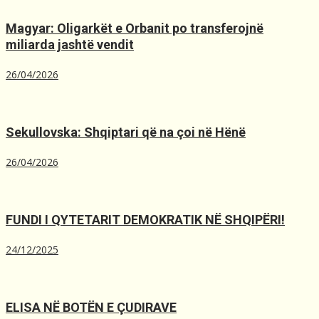
Magyar: Oligarkët e Orbanit po transferojnë
miliarda jashtë vendit
26/04/2026
Sekullovska: Shqiptari që na çoi në Hënë
26/04/2026
FUNDI I QYTETARIT DEMOKRATIK NË SHQIPËRI!
24/12/2025
ELISA NË BOTËN E ÇUDIRAVE