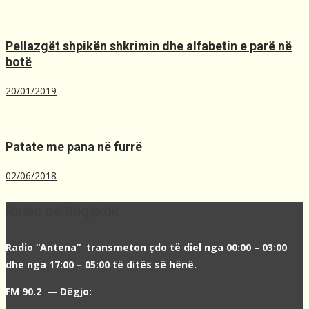
Pellazgët shpikën shkrimin dhe alfabetin e parë në
botë
20/01/2019
Patate me pana në furrë
02/06/2018
Radio në Shqip.dk
Radio “Antena” transmeton çdo të diel nga 00:00 – 03:00
dhe nga 17:00 – 05:00 të ditës së hënë.
FM 90.2 — Dëgjo: