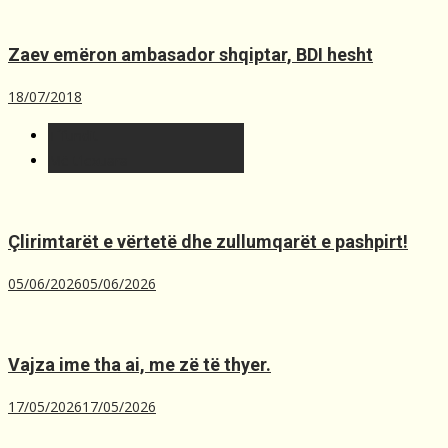
Zaev emëron ambasador shqiptar, BDI hesht
18/07/2018
T´fundit
Më t'lexuara
Çlirimtarët e vërtetë dhe zullumqarët e pashpirt!
05/06/2026
05/06/2026
Vajza ime tha ai, me zë të thyer.
17/05/2026
17/05/2026