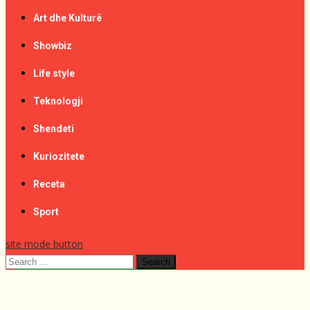
Art dhe Kulturë
Showbiz
Life style
Teknologji
Shendeti
Kuriozitete
Receta
Sport
site mode button
Search
for: