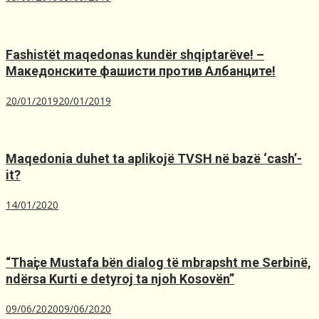
Fashistët maqedonas kundër shqiptarëve! –
Македонските фашисти против Албанците!
20/01/2019
20/01/2019
Maqedonia duhet ta aplikojë TVSH nё bazё ‘cash’-
it?
14/01/2020
“Thaҫi e Mustafa bën dialog të mbrapsht me Serbinë,
ndërsa Kurti e detyroj ta njoh Kosovën”
09/06/2020
09/06/2020