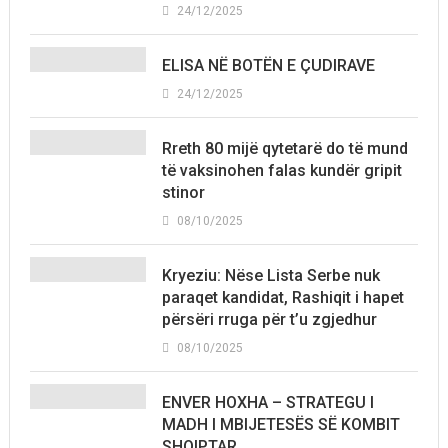
24/12/2025
ELISA NË BOTËN E ÇUDIRAVE
24/12/2025
Rreth 80 mijë qytetarë do të mund
të vaksinohen falas kundër gripit
stinor
08/10/2025
Kryeziu: Nëse Lista Serbe nuk
paraqet kandidat, Rashiqit i hapet
përsëri rruga për t’u zgjedhur
08/10/2025
ENVER HOXHA – STRATEGU I
MADH I MBIJETESËS SË KOMBIT
SHQIPTAR