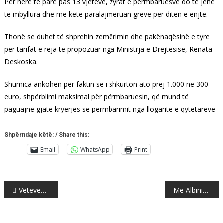
Për herë të parë pas 13 vjetëve, zyrat e përmbaruesve do të jenë
të mbyllura dhe me këtë paralajmëruan grevë për ditën e enjte.
Thonë se duhet të shprehin zemërimin dhe pakënaqësinë e tyre
për tarifat e reja të propozuar nga Ministrja e Drejtësisë, Renata
Deskoska.
Shumica ankohen për faktin se i shkurton ato prej 1.000 në 300
euro, shpërblimi maksimal për përmbaruesin, që mund të
paguajnë gjatë kryerjes së përmbarimit nga llogaritë e qytetarëve
Shpërndaje këtë: / Share this:
Email
WhatsApp
Print
Post
Vetëvendosje e pranon Vjosa Osmanin si kandidate për presidente
Me Albinin nuk takohesh kur do ti, zotrote.
navigation