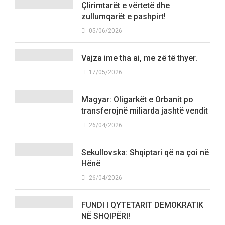
Çlirimtarët e vërtetë dhe
zullumqarët e pashpirt!
05/06/2026
Vajza ime tha ai, me zë të thyer.
17/05/2026
Magyar: Oligarkët e Orbanit po
transferojnë miliarda jashtë vendit
26/04/2026
Sekullovska: Shqiptari që na çoi në
Hënë
26/04/2026
FUNDI I QYTETARIT DEMOKRATIK
NË SHQIPËRI!