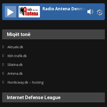
Radio Antena Denmark
Miqët tonë
Aktuale.dk
Kbh-trafik.dk
Sllatina.dk
Antena.dk
Nordicway.dk – hosting
Internet Defense League