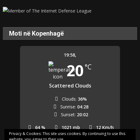
Moti në Kopenhagë
19:58,
20
°C
Scattered Clouds
Clouds:
36%
Sunrise:
04:28
Sunset:
20:02
64 %
1021 mb
12 Km/h
Privacy & Cookies: This site uses cookies. By continuing to use this
website, you agree to their use.