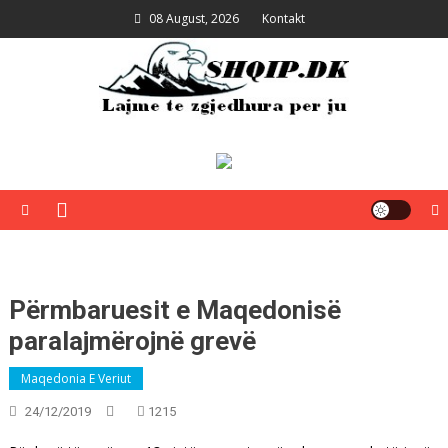
Skip
08 August, 2026
Kontakt
to
content
Shqip.dk
Lajme të zgjedhura për ju
Përmbaruesit e Maqedonisë
paralajmërojnë grevë
Maqedonia E Veriut
24/12/2019
1215