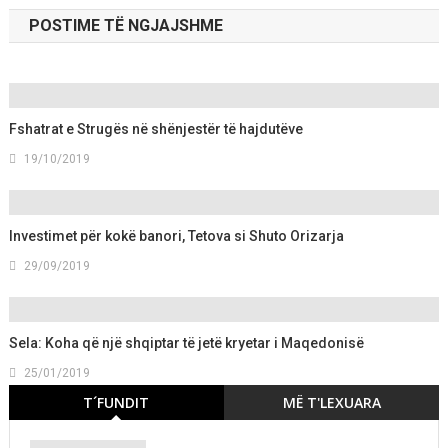
POSTIME TË NGJAJSHME
Fshatrat e Strugës në shënjestër të hajdutëve
19/10/2019
Investimet për kokë banori, Tetova si Shuto Orizarja
29/09/2019
Sela: Koha që një shqiptar të jetë kryetar i Maqedonisë
25/01/2019
T´FUNDIT
MË T'LEXUARA