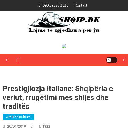
Skip
09 August, 2026
Kontakt
to
content
Shqip.dk
Lajme të zgjedhura për ju
Prestigjiozja italiane: Shqipëria e
veriut, rrugëtimi mes shijes dhe
traditës
Art Dhe Kulturë
20/01/2019
1322