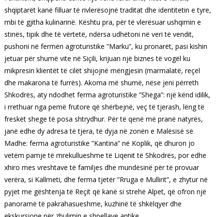
shqiptarët kanë filluar të rivlerësojnë traditat dhe identitetin e tyre,
mbi të gjitha kulinarinë. Kështu pra, për të vlerësuar ushqimin e
stinës, tipik dhe të vërtetë, ndërsa udhëtoni në veri të vendit,
pushoni në fermën agroturistike ”Marku”, ku pronarët, pasi kishin
jetuar për shumë vite në Siçili, krijuan një biznes të vogël ku
mikpresin klientët të cilët shijojnë mëngjesin (marmalatë, reçel
dhe makarona të furrës). Akoma më shumë, nëse jeni përreth
Shkodrës, aty ndodhet ferma agroturistike ”Shega”: një kënd idilik,
i rrethuar nga pemë frutore që shërbejnë, veç të tjerash, lëng të
freskët shege të posa shtrydhur. Për të qenë më pranë natyrës,
janë edhe dy adresa të tjera, të dyja në zonën e Malësisë së
Madhe: ferma agroturistike ”Kantina” në Koplik, që dhuron jo
vetëm pamje të mrekullueshme të Liqenit të Shkodrës, por edhe
xhiro mes vreshtave të familjes dhe mundësinë për të provuar
verëra, si Kallmeti, dhe ferma tjetër ”Rruga e Mullirit”, e zhytur në
pyjet me gështenja të Reçit që kanë si strehë Alpet, që ofron një
panoramë të pakrahasueshme, kuzhinë të shkëlqyer dhe
ekskursione për zbulimin e shpellave antike.