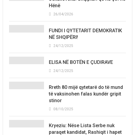
Hënë
26/04/2026
FUNDI I QYTETARIT DEMOKRATIK
NË SHQIPËRI!
24/12/2025
ELISA NË BOTËN E ÇUDIRAVE
24/12/2025
Rreth 80 mijë qytetarë do të mund
të vaksinohen falas kundër gripit
stinor
08/10/2025
Kryeziu: Nëse Lista Serbe nuk
paraqet kandidat, Rashiqit i hapet