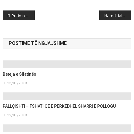
Post
Putin nuk bën punë, serbët lëshohen në Beograd kundër Vuçiç
Hamdi Mediu POLLOGU THESAR I KULTURES SHQIPTARE
navigation
POSTIME TË NGJAJSHME
Beteja e Sllatinës
25/01/2019
PALLÇISHTI – FSHATI QË E PËRKËDHEL SHARRI E POLLOGU
29/01/2019