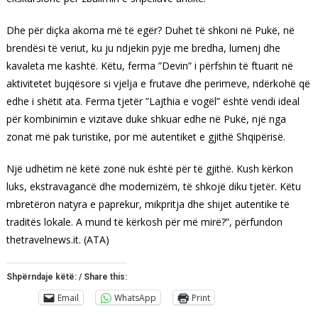
Dhe për diçka akoma më të egër? Duhet të shkoni në Pukë, në
brendësi të veriut, ku ju ndjekin pyje me bredha, lumenj dhe
kavaleta me kashtë. Këtu, ferma ”Devin” i përfshin të ftuarit në
aktivitetet bujqësore si vjelja e frutave dhe perimeve, ndërkohë që
edhe i shëtit ata. Ferma tjetër ”Lajthia e vogël” është vendi ideal
për kombinimin e vizitave duke shkuar edhe në Pukë, një nga
zonat më pak turistike, por më autentiket e gjithë Shqipërisë.
Një udhëtim në këtë zonë nuk është për të gjithë. Kush kërkon
luks, ekstravagancë dhe modernizëm, të shkojë diku tjetër. Këtu
mbretëron natyra e paprekur, mikpritja dhe shijet autentike të
traditës lokale. A mund të kërkosh për më mirë?”, përfundon
thetravelnews.it. (ATA)
Shpërndaje këtë: / Share this:
Email
WhatsApp
Print