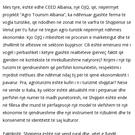
Mes tyre, është edhe CEED Albania, një OJQ, që, nëpërmjet
projektit ”Agro Tourism Albania”, ka ndihmuar gjashtë ferma të
vogla turistike, që ndodhen në zonat më të varfra të Shqipërisë së
Veriut për t’u futur në tregun agro-turistik nëpërmjet ndihmës
ekonomike. Kjo OJQ i mbështet në procesin e marketingut dhe të
zhvillimit të aftësive në sektorin bujqësor. Cili është emëruesi më i
vogël i përbashkët i këtyre gjashtë realiteteve (përveç faktit që
gjenden në kontekste të mrekullueshme natyrore)? Krijimi i një tip
turizmi të qendrueshëm që përfshin komunitetin, respektimi i
mjedisit rrethues dhe ndihmat ndaj tij për të qenë ekonomikisht i
pavarur. Pra, agroturizmi është kufiri i ri i turizmit shqiptar? Nëse
në vende si Italia, ky sektor është aktualisht më i përparuar dhe
përfshin një numër të madh punëtorësh, në Shqipëri është ende
në fillesa dhe mund të përfaqësojë një model të vlefshëm të një
ekonomie të qëndrueshme dhe një instrument të rizbulimit dhe të
konservimit të identitetit të saj kulturor.
Faktikisht, Shqipëria është një vend rural dhe, vitet e fundit,