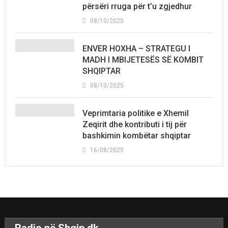
përsëri rruga për t’u zgjedhur
08/10/2025
ENVER HOXHA – STRATEGU I
MADH I MBIJETESËS SË KOMBIT
SHQIPTAR
08/10/2025
Veprimtaria politike e Xhemil
Zeqirit dhe kontributi i tij për
bashkimin kombëtar shqiptar
16/08/2025