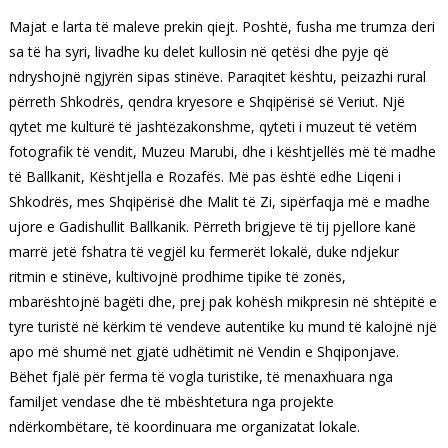
Majat e larta të maleve prekin qiejt. Poshtë, fusha me trumza deri
sa të ha syri, livadhe ku delet kullosin në qetësi dhe pyje që
ndryshojnë ngjyrën sipas stinëve. Paraqitet kështu, peizazhi rural
përreth Shkodrës, qendra kryesore e Shqipërisë së Veriut. Një
qytet me kulturë të jashtëzakonshme, qyteti i muzeut të vetëm
fotografik të vendit, Muzeu Marubi, dhe i kështjellës më të madhe
të Ballkanit, Kështjella e Rozafës. Më pas është edhe Liqeni i
Shkodrës, mes Shqipërisë dhe Malit të Zi, sipërfaqja më e madhe
ujore e Gadishullit Ballkanik. Përreth brigjeve të tij pjellore kanë
marrë jetë fshatra të vegjël ku fermerët lokalë, duke ndjekur
ritmin e stinëve, kultivojnë prodhime tipike të zonës,
mbarështojnë bagëti dhe, prej pak kohësh mikpresin në shtëpitë e
tyre turistë në kërkim të vendeve autentike ku mund të kalojnë një
apo më shumë net gjatë udhëtimit në Vendin e Shqiponjave.
Bëhet fjalë për ferma të vogla turistike, të menaxhuara nga
familjet vendase dhe të mbështetura nga projekte
ndërkombëtare, të koordinuara me organizatat lokale.