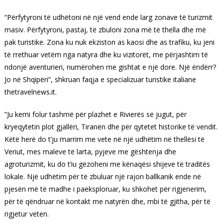
“Përfytyroni të udhëtoni në një vend ende larg zonave të turizmit
masiv. Përfytyroni, pastaj, të zbuloni zona më të thella dhe më
pak turistike. Zona ku nuk ekziston as kaosi dhe as trafiku, ku jeni
të rrethuar vetëm nga natyra dhe ku vizitorët, me përjashtim të
ndonjë aventurieri, numërohen me gishtat e një dore. Një ëndërr?
Jo në Shqipëri”, shkruan faqja e specializuar turistike italiane
thetravelnews.it.
”Ju kemi folur tashmë për plazhet e Rivierës së jugut, për
kryeqytetin plot gjallëri, Tiranën dhe për qytetet historike të vendit.
Këtë herë do t’ju marrim me vete në një udhëtim në thellësi të
Veriut, mes maleve të larta, pyjeve me gështenja dhe
agroturizmit, ku do t’iu gëzoheni me kënaqësi shijeve të traditës
lokale. Një udhëtim për të zbuluar një rajon ballkanik ende në
pjesën më të madhe i paeksploruar, ku shkohet për rigjenerim,
për të qëndruar në kontakt me natyrën dhe, mbi të gjitha, për të
rigjetur veten.