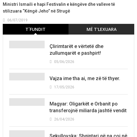
Ministri Ismaili e hapi Festivalin e këngëve dhe valleve të
stilizuara “Këngë Jeho” në Strugë
06/07/2019
T´FUNDIT
MË T'LEXUARA
Çlirimtarët e vërtetë dhe
zullumqarët e pashpirt!
05/06/2026
Vajza ime tha ai, me zë të thyer.
17/05/2026
Magyar: Oligarkët e Orbanit po
transferojnë miliarda jashtë vendit
26/04/2026
Sekullovska: Shqiptari që na çoi në