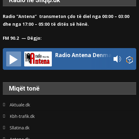
Radio në Shqip.dk
Radio “Antena” transmeton çdo të diel nga 00:00 – 03:00
dhe nga 17:00 – 05:00 të ditës së hënë.
FM 90.2 — Dëgjo:
Radio Antena Denmark
Miqët tonë
Aktuale.dk
Kbh-trafik.dk
Sllatina.dk