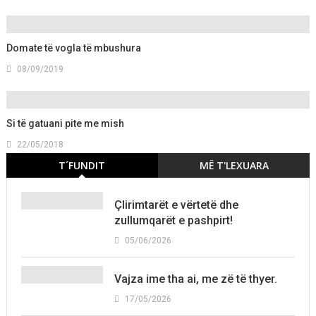
Domate të vogla të mbushura
08/09/2019
Si të gatuani pite me mish
22/05/2018
T´FUNDIT
MË T'LEXUARA
Çlirimtarët e vërtetë dhe
zullumqarët e pashpirt!
05/06/2026
Vajza ime tha ai, me zë të thyer.
17/05/2026