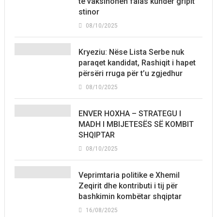
të vaksinohen falas kundër gripit
stinor
08/10/2025
Kryeziu: Nëse Lista Serbe nuk
paraqet kandidat, Rashiqit i hapet
përsëri rruga për t’u zgjedhur
08/10/2025
ENVER HOXHA – STRATEGU I
MADH I MBIJETESËS SË KOMBIT
SHQIPTAR
08/10/2025
Veprimtaria politike e Xhemil
Zeqirit dhe kontributi i tij për
bashkimin kombëtar shqiptar
16/08/2025