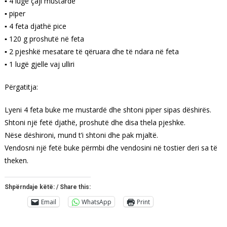
▪ 4 lugë çaji mustarde
▪ piper
▪ 4 feta djathë pice
▪ 120 g proshutë në feta
▪ 2 pjeshkë mesatare të qëruara dhe të ndara në feta
▪ 1 lugë gjelle vaj ulliri
Përgatitja:
Lyeni 4 feta buke me mustardë dhe shtoni piper sipas dëshirës.
Shtoni një fetë djathë, proshutë dhe disa thela pjeshke.
Nëse dëshironi, mund t’i shtoni dhe pak mjaltë.
Vendosni një fetë buke përmbi dhe vendosini në tostier deri sa të
theken.
Shpërndaje këtë: / Share this:
Email
WhatsApp
Print