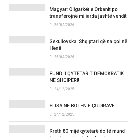
Magyar: Oligarkët e Orbanit po
transferojnë miliarda jashtë vendit
26/04/2026
Sekullovska: Shqiptari që na çoi në
Hënë
26/04/2026
FUNDI I QYTETARIT DEMOKRATIK
NË SHQIPËRI!
24/12/2025
ELISA NË BOTËN E ÇUDIRAVE
24/12/2025
Rreth 80 mijë qytetarë do të mund