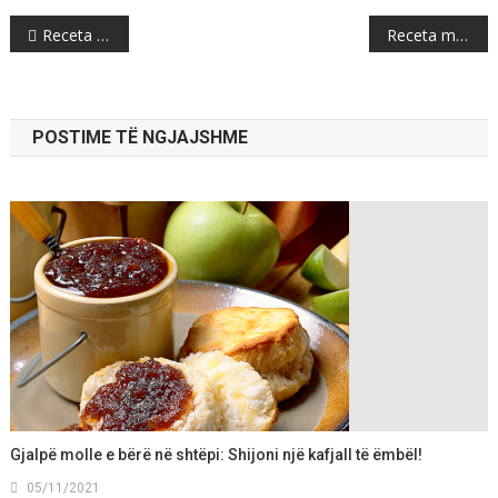
Post
Receta për një ramstek plot shije
Receta më e mirë e bakllavës për Bajram
navigation
POSTIME TË NGJAJSHME
Gjalpë molle e bërë në shtëpi: Shijoni një kafjall të ëmbël!
05/11/2021