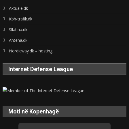
Aktuale.dk
Kbh-trafik.dk
Sllatina.dk
Antena.dk
Nordicway.dk – hosting
Internet Defense League
Moti në Kopenhagë