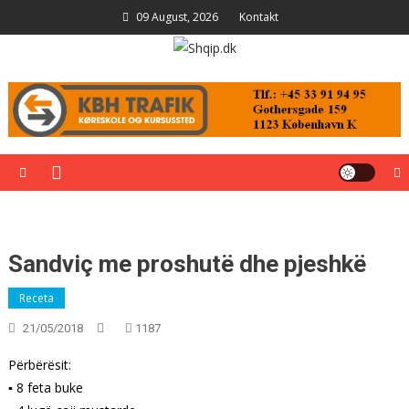
Skip
09 August, 2026
Kontakt
to
content
Shqip.dk
Lajme të zgjedhura për ju
Sandviç me proshutë dhe pjeshkë
Receta
21/05/2018
1187
Përbërësit:
▪ 8 feta buke