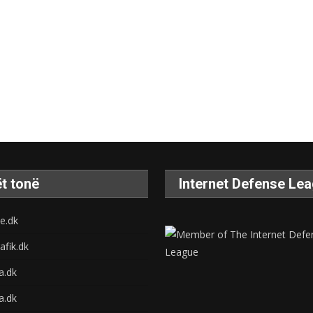
t tonë
Internet Defense Le
e.dk
afik.dk
na.dk
a.dk