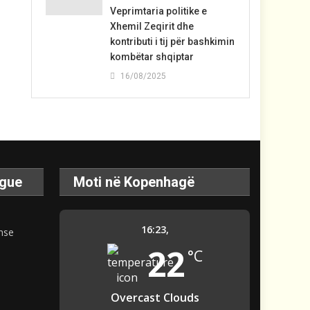
Veprimtaria politike e
Xhemil Zeqirit dhe
kontributi i tij për bashkimin
kombëtar shqiptar
16/08/2025
ague
Moti në Kopenhagë
16:23,
22
°C
Overcast Clouds