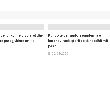
 identifikojmë gjyqtarët dhe
Kur do të përfundojë pandemia e
me paragjykime etnike
koronavirusit, çfarë do të ndodhë më
pas?
06/04/2020