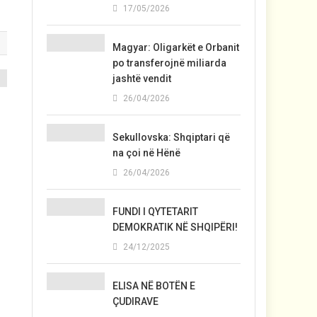
17/05/2026
Magyar: Oligarkët e Orbanit
po transferojnë miliarda
jashtë vendit
26/04/2026
Sekullovska: Shqiptari që
na çoi në Hënë
26/04/2026
FUNDI I QYTETARIT
DEMOKRATIK NË SHQIPËRI!
24/12/2025
ELISA NË BOTËN E
ÇUDIRAVE