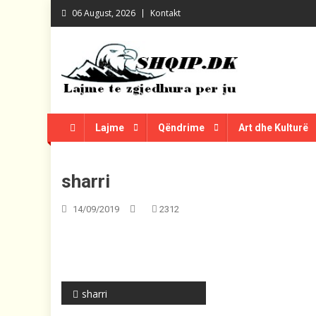
Skip
06 August, 2026
Kontakt
to
content
Shqip.dk
Lajme të zgjedhura për ju
Lajme
Qëndrime
Art dhe Kulturë
sharri
14/09/2019
2312
Post
sharri
navigation