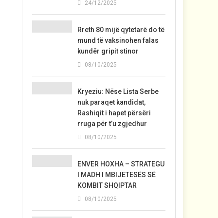
24/12/2025
Rreth 80 mijë qytetarë do të
mund të vaksinohen falas
kundër gripit stinor
08/10/2025
Kryeziu: Nëse Lista Serbe
nuk paraqet kandidat,
Rashiqit i hapet përsëri
rruga për t’u zgjedhur
08/10/2025
ENVER HOXHA – STRATEGU
I MADH I MBIJETESËS SË
KOMBIT SHQIPTAR
08/10/2025