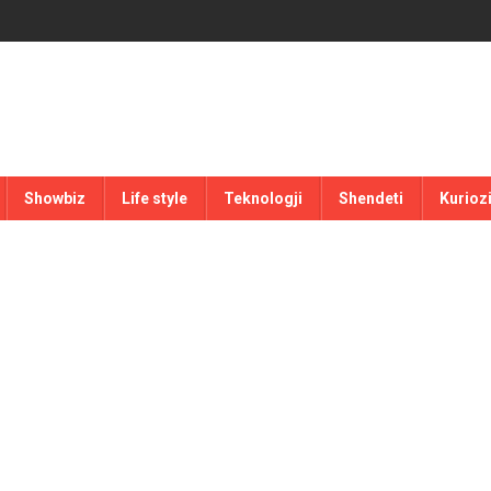
Showbiz
Life style
Teknologji
Shendeti
Kurioz