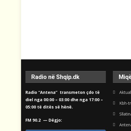
Radio në Shqip.dk
Miqë
Radio “Antena” transmeton çdo të
Aktual
diel nga 00:00 – 03:00 dhe nga 17:00 –
Kbh-tr
05:00 të ditës së hënë.
Sllati
FM 90.2 — Dëgjo:
Anten