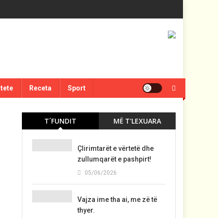
itete
Receta
Sport
T´FUNDIT
MË T'LEXUARA
Çlirimtarët e vërtetë dhe
zullumqarët e pashpirt!
05/06/2026
Vajza ime tha ai, me zë të
thyer.