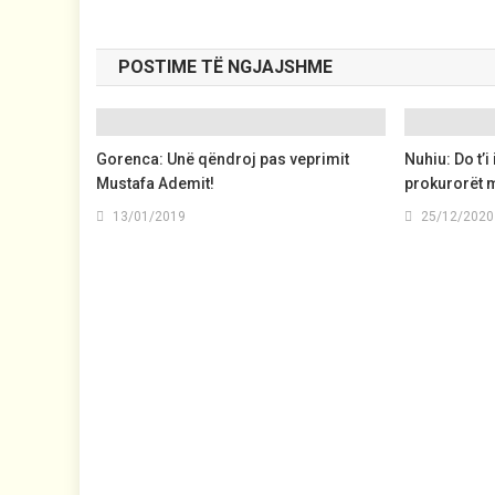
POSTIME TË NGJAJSHME
Gorenca: Unë qëndroj pas veprimit
Nuhiu: Do t’i
Mustafa Ademit!
prokurorët 
13/01/2019
25/12/2020