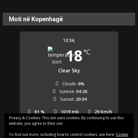
Moti në Kopenhagë
13:34,
18
°C
Clear Sky
Clouds:
6%
Sunrise:
04:26
Sunset:
20:04
61 %
1019 mb
29 Km/h
Privacy & Cookies: This site uses cookies. By continuing to use this
website, you agree to their use.
Last updated: 13:32
To find out more, including how to control cookies, see here:
Cookie