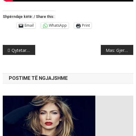
Shpërndaje këtë: / Share this:
Email
WhatsApp
Print
Post
Qytetarët fituan, “Jugohromi” filloi ndërtimin e filtrave
Mas: Gjermania do të lobojë për anëtarësimin e Maqedonisë në BE dhe NATO
navigation
POSTIME TË NGJAJSHME