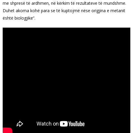
me shpresë të ardhmen, në kërkim të rezultateve të mundshme.
Duhet akoma kohë para se të kuptojmë nëse origjina e metanit
është biologjike”.