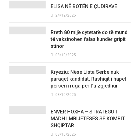
ELISA NË BOTËN E ÇUDIRAVE
24/12/2025
Rreth 80 mijë qytetarë do të mund
të vaksinohen falas kundër gripit
stinor
08/10/2025
Kryeziu: Nëse Lista Serbe nuk
paraqet kandidat, Rashiqit i hapet
përsëri rruga për t’u zgjedhur
08/10/2025
ENVER HOXHA – STRATEGU I
MADH I MBIJETESËS SË KOMBIT
SHQIPTAR
08/10/2025