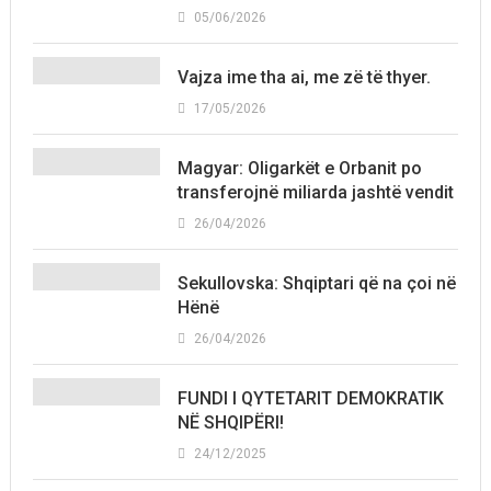
05/06/2026
Vajza ime tha ai, me zë të thyer.
17/05/2026
Magyar: Oligarkët e Orbanit po
transferojnë miliarda jashtë vendit
26/04/2026
Sekullovska: Shqiptari që na çoi në
Hënë
26/04/2026
FUNDI I QYTETARIT DEMOKRATIK
NË SHQIPËRI!
24/12/2025