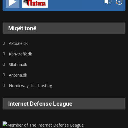
Miqët tonë
Aktuale.dk
Kbh-trafik.dk
Sllatina.dk
Antena.dk
Nordicway.dk – hosting
Internet Defense League