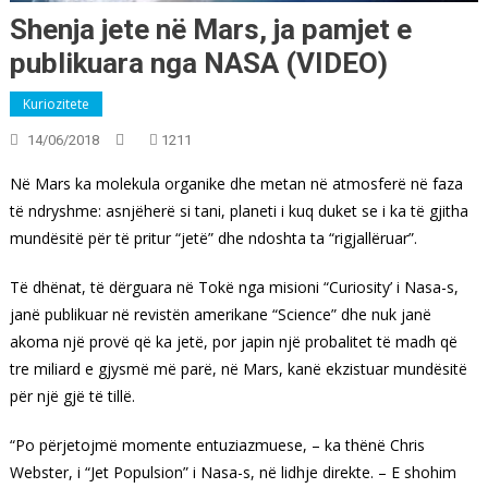
Shenja jete në Mars, ja pamjet e
publikuara nga NASA (VIDEO)
Kuriozitete
14/06/2018
1211
Në Mars ka molekula organike dhe metan në atmosferë në faza
të ndryshme: asnjëherë si tani, planeti i kuq duket se i ka të gjitha
mundësitë për të pritur “jetë” dhe ndoshta ta “rigjallëruar”.
Të dhënat, të dërguara në Tokë nga misioni “Curiosity’ i Nasa-s,
janë publikuar në revistën amerikane “Science” dhe nuk janë
akoma një provë që ka jetë, por japin një probalitet të madh që
tre miliard e gjysmë më parë, në Mars, kanë ekzistuar mundësitë
për një gjë të tillë.
“Po përjetojmë momente entuziazmuese, – ka thënë Chris
Webster, i “Jet Populsion” i Nasa-s, në lidhje direkte. – E shohim