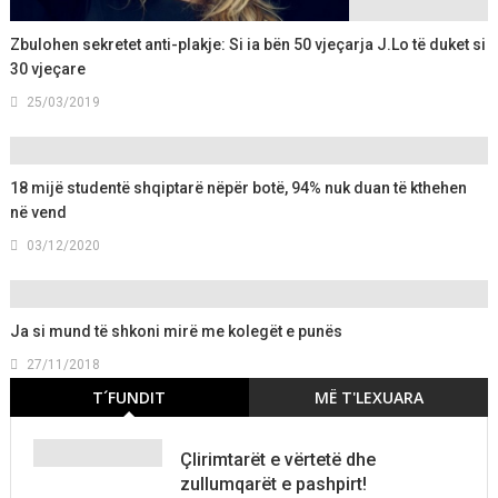
Zbulohen sekretet anti-plakje: Si ia bën 50 vjeçarja J.Lo të duket si
30 vjeçare
25/03/2019
18 mijë studentë shqiptarë nëpër botë, 94% nuk duan të kthehen
në vend
03/12/2020
Ja si mund të shkoni mirë me kolegët e punës
27/11/2018
T´FUNDIT
MË T'LEXUARA
Çlirimtarët e vërtetë dhe
zullumqarët e pashpirt!