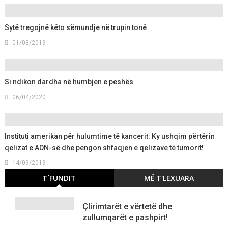
Sytë tregojnë këto sëmundje në trupin tonë
01/03/2019
Si ndikon dardha në humbjen e peshës
06/04/2020
Instituti amerikan për hulumtime të kancerit: Ky ushqim përtërin
qelizat e ADN-së dhe pengon shfaqjen e qelizave të tumorit!
14/09/2019
T´FUNDIT
MË T'LEXUARA
Çlirimtarët e vërtetë dhe
zullumqarët e pashpirt!