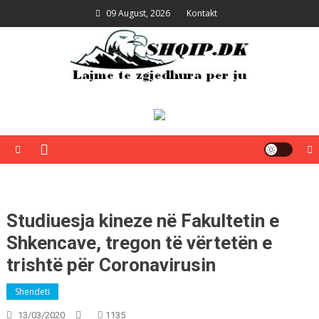
Skip
09 August, 2026
Kontakt
to
content
Shqip.dk
Lajme të zgjedhura për ju
Studiuesja kineze në Fakultetin e
Shkencave, tregon të vërtetën e
trishtë për Coronavirusin
Shendeti
13/03/2020
1135