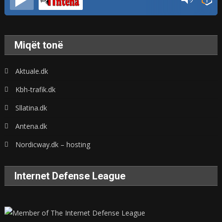
Miqët tonë
Aktuale.dk
Kbh-trafik.dk
Sllatina.dk
Antena.dk
Nordicway.dk – hosting
Internet Defense League