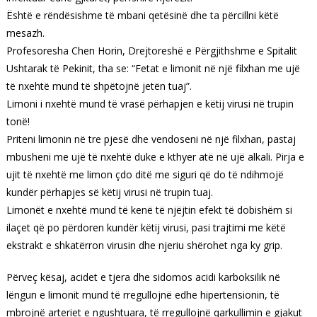
Është e rëndësishme të mbani qetësinë dhe ta përcillni këtë
mesazh.
Profesoresha Chen Horin, Drejtoreshë e Përgjithshme e Spitalit
Ushtarak të Pekinit, tha se: “Fetat e limonit në një filxhan me ujë
të nxehtë mund të shpëtojnë jetën tuaj”.
Limoni i nxehtë mund të vrasë përhapjen e këtij virusi në trupin
tonë!
Priteni limonin në tre pjesë dhe vendoseni në një filxhan, pastaj
mbusheni me ujë të nxehtë duke e kthyer atë në ujë alkali. Pirja e
ujit të nxehtë me limon çdo ditë me siguri që do të ndihmojë
kundër përhapjes së këtij virusi në trupin tuaj.
Limonët e nxehtë mund të kenë të njëjtin efekt të dobishëm si
ilaçet që po përdoren kundër këtij virusi, pasi trajtimi me këtë
ekstrakt e shkatërron virusin dhe njeriu shërohet nga ky grip.
Përveç kësaj, acidet e tjera dhe sidomos acidi karboksilik në
lëngun e limonit mund të rregullojnë edhe hipertensionin, të
mbrojnë arteriet e ngushtuara, të rregullojnë qarkullimin e gjakut