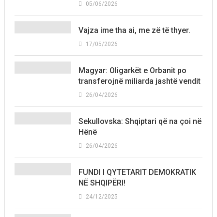
05/06/2026
Vajza ime tha ai, me zë të thyer.
17/05/2026
Magyar: Oligarkët e Orbanit po
transferojnë miliarda jashtë vendit
26/04/2026
Sekullovska: Shqiptari që na çoi në
Hënë
26/04/2026
FUNDI I QYTETARIT DEMOKRATIK
NË SHQIPËRI!
24/12/2025