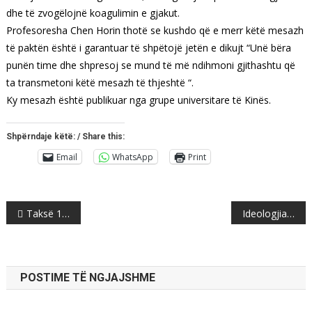
dhe të zvogëlojnë koagulimin e gjakut.
Profesoresha Chen Horin thotë se kushdo që e merr këtë mesazh
të paktën është i garantuar të shpëtojë jetën e dikujt “Unë bëra
punën time dhe shpresoj se mund të më ndihmoni gjithashtu që
ta transmetoni këtë mesazh të thjeshtë “.
Ky mesazh është publikuar nga grupe universitare të Kinës.
Shpërndaje këtë: / Share this:
Email
WhatsApp
Print
Post
Taksë 100% ndaj Serbisë, 200% ndaj nesh
Ideologjia kombëtare e Ismet Totos
navigation
POSTIME TË NGJAJSHME