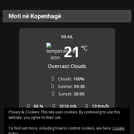
Moti në Kopenhagë
09:44,
21
°C
Overcast Clouds
Clouds:
100%
Sunrise:
04:30
Sunset:
20:00
66 %
1018 mb
19 Km/h
Privacy & Cookies: This site uses cookies. By continuing to use this
website, you agree to their use.
Last updated: 09:40
To find out more, including how to control cookies, see here:
Cookie
Policy