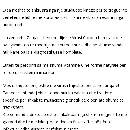
Disa rreshta të shkruara nga një studiuese kineze për të treguar të
vërtetën në lidhje me koronavirusin: Tani rrezikon arrestimin nga
autoritetet:
Universiteti i Zanjanit ben me dije se Virusi Corona herët a vonë,
pa dyshim, do të mbërrijë në shumë shtete dhe se shumë vende
nuk kanë pajisje diagnostikuese komplete.
Luteni të përdorni sa më shumë vitaminë C në formë natyrale për
të forcuar sistemin imunitar.
Mos u shqetësoni, është një virus i thjeshtë për tu hequr qafe!
Fatkeqësisht, ndaj virusit ende nuk ka vaksina dhe trajtime
specifike për shkak të mutacionit gjenetik që e bëri atë shumë të
rrezikshëm.
Kjo sëmundje duket se është shkaktuar nga shkrirja e gjenit të një
gjarpëri dhe të një lakuqi nate dhe ka fituar aftësinë për të
infektuar edhe gjitarët, përfshirë njerëzit.