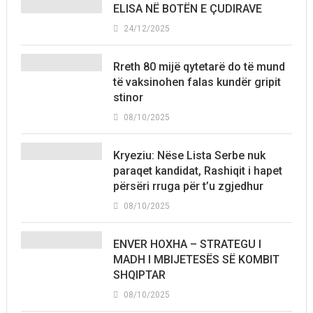
ELISA NË BOTËN E ÇUDIRAVE
24/12/2025
Rreth 80 mijë qytetarë do të mund
të vaksinohen falas kundër gripit
stinor
08/10/2025
Kryeziu: Nëse Lista Serbe nuk
paraqet kandidat, Rashiqit i hapet
përsëri rruga për t’u zgjedhur
08/10/2025
ENVER HOXHA – STRATEGU I
MADH I MBIJETESËS SË KOMBIT
SHQIPTAR
08/10/2025