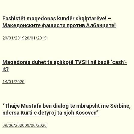
Fashistët maqedonas kundër shqiptarëve! –
Македонските фашисти против Албанците!
20/01/2019
20/01/2019
Maqedonia duhet ta aplikojë TVSH nё bazё ‘cash’-
it?
14/01/2020
“Thaҫi e Mustafa bën dialog të mbrapsht me Serbinë,
ndërsa Kurti e detyroj ta njoh Kosovën”
09/06/2020
09/06/2020