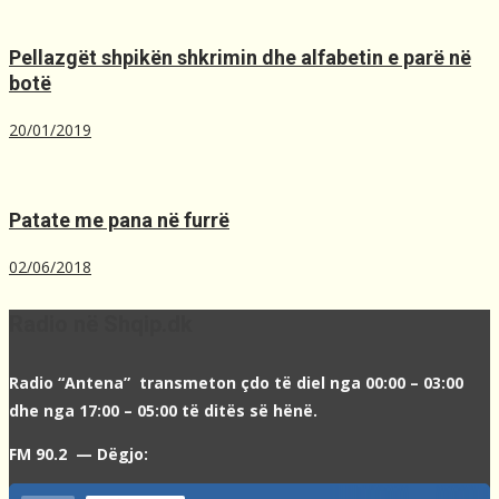
Pellazgët shpikën shkrimin dhe alfabetin e parë në
botë
20/01/2019
Patate me pana në furrë
02/06/2018
Radio në Shqip.dk
Radio “Antena” transmeton çdo të diel nga 00:00 – 03:00
dhe nga 17:00 – 05:00 të ditës së hënë.
FM 90.2 — Dëgjo: