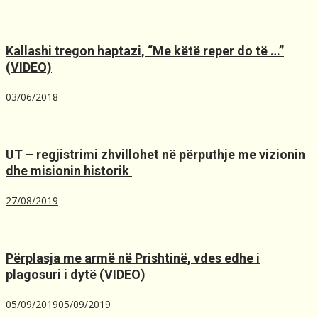
Kallashi tregon haptazi, “Me kёtё reper do tё …”
(VIDEO)
03/06/2018
UT – regjistrimi zhvillohet në përputhje me vizionin
dhe misionin historik ️
27/08/2019
Përplasja me armë në Prishtinë, ​vdes edhe i
plagosuri i dytë (VIDEO)
05/09/2019
05/09/2019