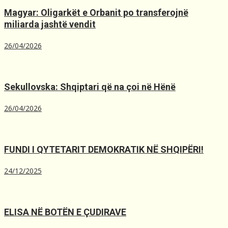
Magyar: Oligarkët e Orbanit po transferojnë
miliarda jashtë vendit
26/04/2026
Sekullovska: Shqiptari që na çoi në Hënë
26/04/2026
FUNDI I QYTETARIT DEMOKRATIK NË SHQIPËRI!
24/12/2025
ELISA NË BOTËN E ÇUDIRAVE