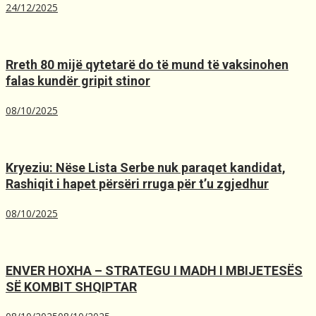
24/12/2025
Rreth 80 mijë qytetarë do të mund të vaksinohen
falas kundër gripit stinor
08/10/2025
Kryeziu: Nëse Lista Serbe nuk paraqet kandidat,
Rashiqit i hapet përsëri rruga për t’u zgjedhur
08/10/2025
ENVER HOXHA – STRATEGU I MADH I MBIJETESËS
SË KOMBIT SHQIPTAR