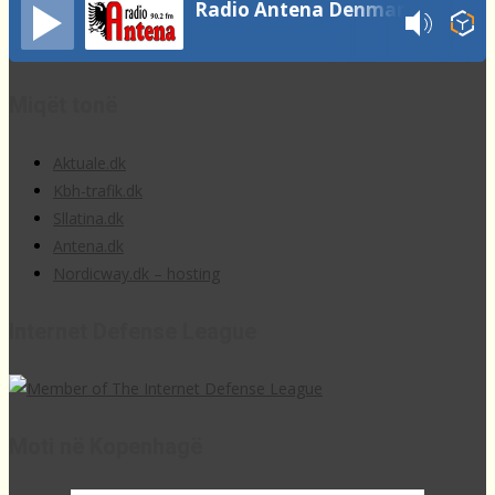
Radio Antena Denmark
Miqët tonë
Aktuale.dk
Kbh-trafik.dk
Sllatina.dk
Antena.dk
Nordicway.dk – hosting
Internet Defense League
Moti në Kopenhagë