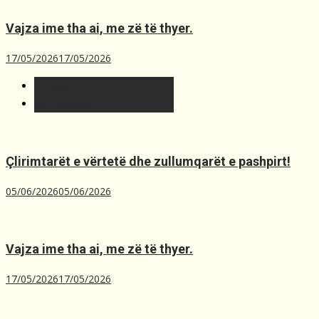
Vajza ime tha ai, me zë të thyer.
17/05/2026
17/05/2026
T´fundit
Më t'lexuara
Çlirimtarët e vërtetë dhe zullumqarët e pashpirt!
05/06/2026
05/06/2026
Vajza ime tha ai, me zë të thyer.
17/05/2026
17/05/2026