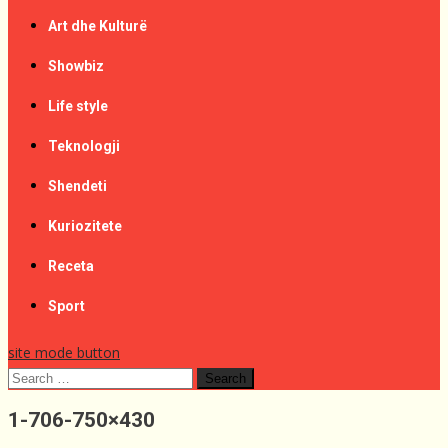
Art dhe Kulturë
Showbiz
Life style
Teknologji
Shendeti
Kuriozitete
Receta
Sport
site mode button
Search
for:
1-706-750×430