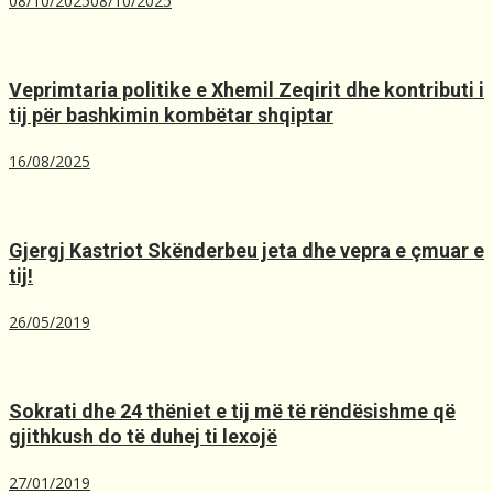
08/10/2025
08/10/2025
Veprimtaria politike e Xhemil Zeqirit dhe kontributi i
tij për bashkimin kombëtar shqiptar
16/08/2025
Gjergj Kastriot Skënderbeu jeta dhe vepra e çmuar e
tij!
26/05/2019
Sokrati dhe 24 thëniet e tij më të rëndësishme që
gjithkush do të duhej ti lexojë
27/01/2019