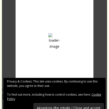
08:21,
17
°C
overcast clouds
91 %
1010 mb
18 Km/h
Clouds:
100%
Sunrise:
04:31
Sunset:
19:58
Last updated: 08:16
Privacy & Cookies: This site uses cookies. By continuing to use this
website, you agree to their use.
Shqip.dk - Lajme të zgjedhura për Ju
To find out more, including how to control cookies, see here:
Cookie
Footer Menu
Policy
Shqip.dk ne facebok