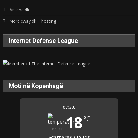
Antena.dk
Nordicway.dk – hosting
Internet Defense League
Moti në Kopenhagë
07:30,
18
°C
Scattered Clouds