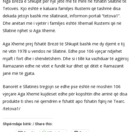
Nga Breza e Shkupit për një jetë më të mirë në fshatin Sllatinë të
Tetovës. Kjo është e kaluara familjes Rustemi që tashmë disa
dekada jetojn bashk me sllatinasit, informon portali “tetova1”.
Dhe anëtari më i vjetër i familjes është Xhemail Rustemi që në
Sllatinë njihet si Aga Xhemë.
Aga Xhemë prej fshatit Brezë të Shkupit bashk me dy djemt e tij
në vitin 1978 u vendos në Sllatinë. Edhe pse 106 vjeçar ndjehet
mjaft i fort dhe i shëndetshëm. Dhe si i tillë ka vazhduar të agjëroj
Ramazanin edhe në vitet e fundit kur dihet që ditët e Ramazanit
janë më të gjata.
Banorët e Sllatinës tregojn se edhe pse është në moshën 106
vjeçare Aga Xhemë kujdeset edhe për kopshtin dhe arrinë që disa
produkte ti shes në qerndrën e fshatit apo fshatin fqinj në Tearc.
/tetova1/
Shpërndaje këtë: / Share this: