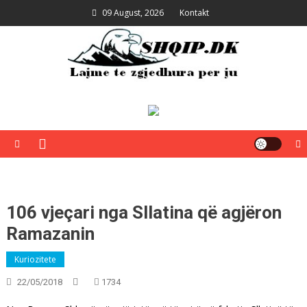
Skip
09 August, 2026
Kontakt
to
content
Shqip.dk
Lajme të zgjedhura për ju
106 vjeçari nga Sllatina që agjëron
Ramazanin
Kuriozitete
22/05/2018
1734