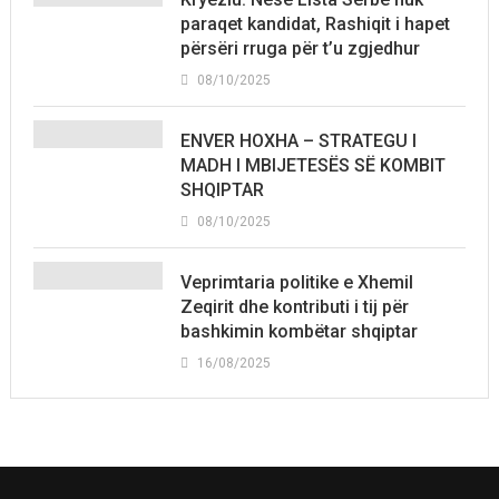
paraqet kandidat, Rashiqit i hapet
përsëri rruga për t’u zgjedhur
08/10/2025
ENVER HOXHA – STRATEGU I
MADH I MBIJETESËS SË KOMBIT
SHQIPTAR
08/10/2025
Veprimtaria politike e Xhemil
Zeqirit dhe kontributi i tij për
bashkimin kombëtar shqiptar
16/08/2025