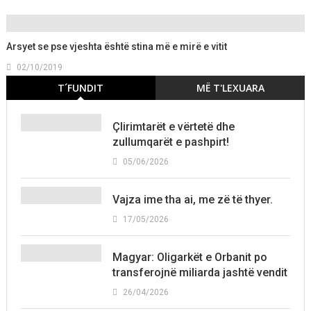
Arsyet se pse vjeshta është stina më e mirë e vitit
02/10/2019
T´FUNDIT
MË T'LEXUARA
Çlirimtarët e vërtetë dhe
zullumqarët e pashpirt!
05/06/2026
Vajza ime tha ai, me zë të thyer.
17/05/2026
Magyar: Oligarkët e Orbanit po
transferojnë miliarda jashtë vendit
26/04/2026