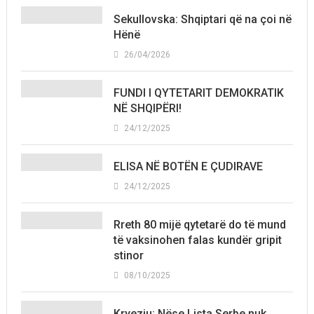
Sekullovska: Shqiptari që na çoi në
Hënë
26/04/2026
FUNDI I QYTETARIT DEMOKRATIK
NË SHQIPËRI!
24/12/2025
ELISA NË BOTËN E ÇUDIRAVE
24/12/2025
Rreth 80 mijë qytetarë do të mund
të vaksinohen falas kundër gripit
stinor
08/10/2025
Kryeziu: Nëse Lista Serbe nuk