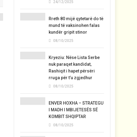
24/12/2025
Rreth 80 mijë qytetarë do të
mund të vaksinohen falas
kundër gripit stinor
08/10/2025
Kryeziu: Nëse Lista Serbe
nuk paraqet kandidat,
Rashiqit i hapet përsëri
rruga për t’u zgjedhur
08/10/2025
ENVER HOXHA – STRATEGU
I MADH I MBIJETESËS SË
KOMBIT SHQIPTAR
08/10/2025