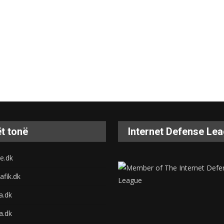
t tonë
Internet Defense Le
e.dk
afik.dk
na.dk
a.dk