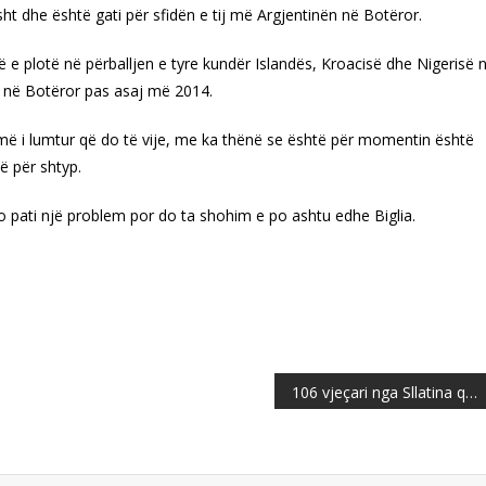
sht dhe është gati për sfidën e tij më Argjentinën në Botëror.
ë e plotë në përballjen e tyre kundër Islandës, Kroacisë dhe Nigerisë 
s në Botëror pas asaj më 2014.
ë i lumtur që do të vije, me ka thënë se është për momentin është
ë për shtyp.
do pati një problem por do ta shohim e po ashtu edhe Biglia.
106 vjeçari nga Sllatina që agjëron Ramazanin