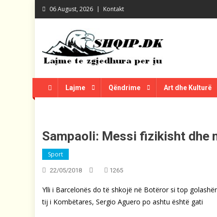
Skip
06 August, 2026
Kontakt
to
content
Shqip.dk
Lajme të zgjedhura për ju
Lajme
Qëndrime
Art dhe Kulturë
Sampaoli: Messi fizikisht dhe 
Sport
22/05/2018
1265
Ylli i Barcelonës do të shkojë në Botëror si top golashë
tij i Kombëtares, Sergio Aguero po ashtu është gati