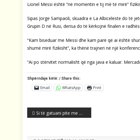
Lionel Messi është “në momentin e tij më të mirë” fiziki
Sipas Jorge Sampaoli, skuadra e La Albiceleste do të jet
Grupin D në Rusi, derisa do të kërkojnë finalen e radhë
“Kam biseduar me Messi dhe kam parë që ai është shum
shumë mirë fizikisht”, ka thënë trajneri në një konferenc
“Ai po stërvitet normalisht që nga java e kaluar. Merca
Shpërndaje këtë: / Share this:
Email
WhatsApp
Print
Post
Si të gatuani pite me mish
navigation