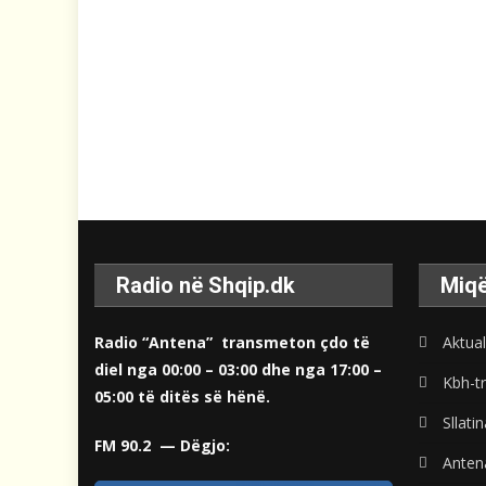
Radio në Shqip.dk
Miqë
Radio “Antena” transmeton çdo të
Aktual
diel nga 00:00 – 03:00 dhe nga 17:00 –
Kbh-tr
05:00 të ditës së hënë.
Sllati
FM 90.2 — Dëgjo:
Anten