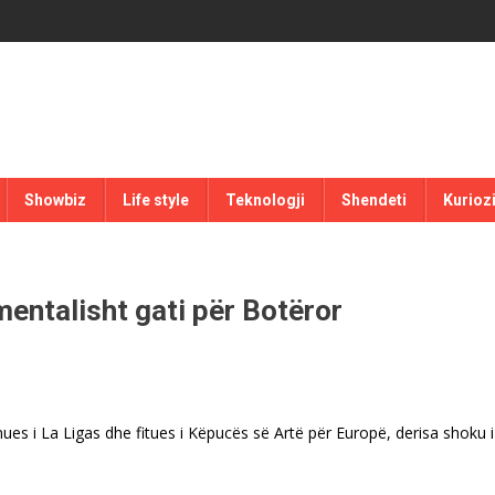
Showbiz
Life style
Teknologji
Shendeti
Kurioz
mentalisht gati për Botëror
nues i La Ligas dhe fitues i Këpucës së Artë për Europë, derisa shoku i