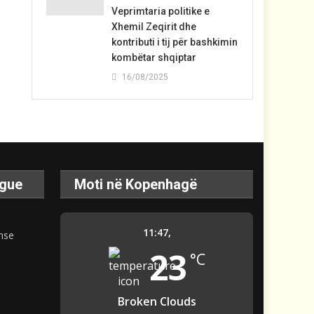
Veprimtaria politike e
Xhemil Zeqirit dhe
kontributi i tij për bashkimin
kombëtar shqiptar
16/08/2025
ague
Moti në Kopenhagë
11:47,
23
°C
Broken Clouds