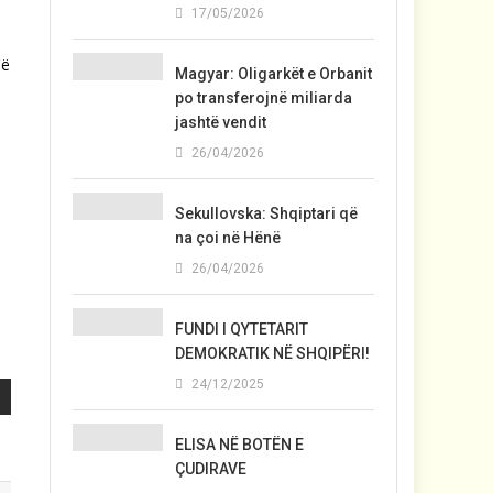
17/05/2026
në
Magyar: Oligarkët e Orbanit
po transferojnë miliarda
jashtë vendit
26/04/2026
Sekullovska: Shqiptari që
na çoi në Hënë
26/04/2026
FUNDI I QYTETARIT
DEMOKRATIK NË SHQIPËRI!
24/12/2025
ELISA NË BOTËN E
ÇUDIRAVE