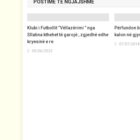
POSTIME TË NGJAJSHME
Klubi i Futbollit “Vëllazërimi ” nga
Përfundon bo
Sllatina kthehet të garojë , zgjedhë edhe
kalon në gjy
kryesinë e re
07/07/2018
05/06/2023