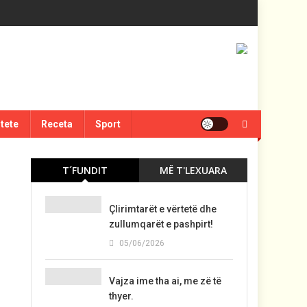
itete
Receta
Sport
T´FUNDIT
MË T'LEXUARA
Çlirimtarët e vërtetë dhe
zullumqarët e pashpirt!
05/06/2026
Vajza ime tha ai, me zë të
thyer.