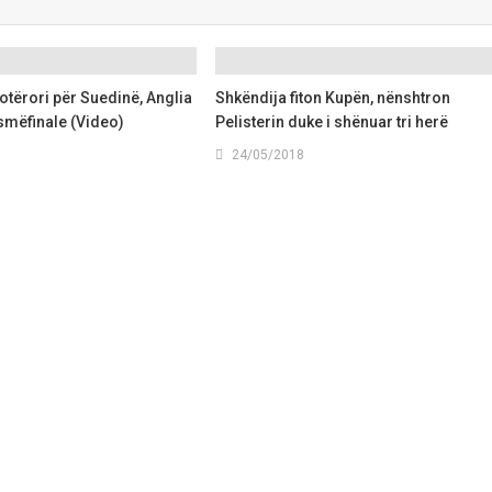
tërori për Suedinë, Anglia
Shkëndija fiton Kupën, nënshtron
smëfinale (Video)
Pelisterin duke i shënuar tri herë
24/05/2018