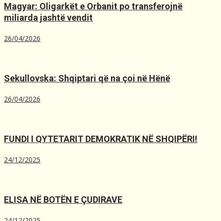
Magyar: Oligarkët e Orbanit po transferojnë
miliarda jashtë vendit
26/04/2026
Sekullovska: Shqiptari që na çoi në Hënë
26/04/2026
FUNDI I QYTETARIT DEMOKRATIK NË SHQIPËRI!
24/12/2025
ELISA NË BOTËN E ÇUDIRAVE
24/12/2025