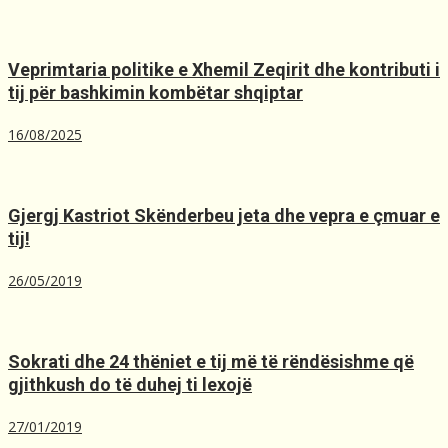
Veprimtaria politike e Xhemil Zeqirit dhe kontributi i
tij për bashkimin kombëtar shqiptar
16/08/2025
Gjergj Kastriot Skënderbeu jeta dhe vepra e çmuar e
tij!
26/05/2019
Sokrati dhe 24 thëniet e tij më të rëndësishme që
gjithkush do të duhej ti lexojë
27/01/2019