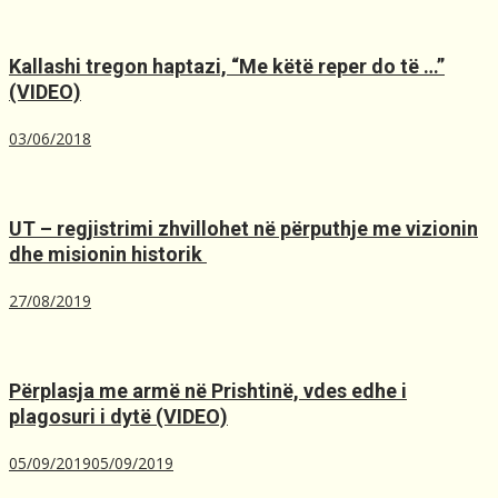
Kallashi tregon haptazi, “Me kёtё reper do tё …”
(VIDEO)
03/06/2018
UT – regjistrimi zhvillohet në përputhje me vizionin
dhe misionin historik ️
27/08/2019
Përplasja me armë në Prishtinë, ​vdes edhe i
plagosuri i dytë (VIDEO)
05/09/2019
05/09/2019