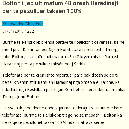
Bolton i jep ultimatum 48 orësh Haradinajt
për ta pezulluar taksën 100%
Kosova dhe Shqipëria
31/01/2019
1232
Burime të Periskopit brenda partive të koalicionit qeverisës, bëjnë
me dije se Këshilltari për Siguri Kombëtare i presidentit Trump,
John Bolton, i ka dhënë ultimatum 48 orë kryeministrit Ramush
Haradinaj për ta pezulluar taksën ndaj Serbisë.
Telefonata për të cilën ishte raportuar para pak ditësh se do t’i
bëhej kryeministrit Ramush Haradinaj nga Shtëpia e Bardhë, ka
ndodhur nga Këshilltari për Siguri Kombëtare i presidentit amerikan
Trump, John Bolton.
Derisa nuk janë dhënë ende sqarime të detajuara lidhur me këtë
telefonatë, burime të Periskopit tregojnë se mesazhi i Bolton ka
qenë që të pezullohet taksa 100 % ndaj mallrave serbe.