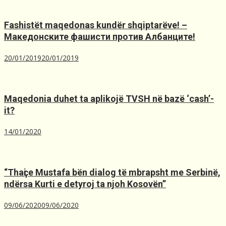
Fashistët maqedonas kundër shqiptarëve! –
Македонските фашисти против Албанците!
20/01/2019
20/01/2019
Maqedonia duhet ta aplikojë TVSH nё bazё ‘cash’-
it?
14/01/2020
“Thaҫi e Mustafa bën dialog të mbrapsht me Serbinë,
ndërsa Kurti e detyroj ta njoh Kosovën”
09/06/2020
09/06/2020