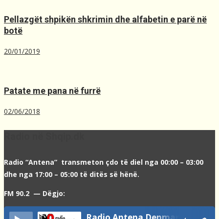
Pellazgët shpikën shkrimin dhe alfabetin e parë në
botë
20/01/2019
Patate me pana në furrë
02/06/2018
Radio në Shqip.dk
Radio “Antena” transmeton çdo të diel nga 00:00 – 03:00
dhe nga 17:00 – 05:00 të ditës së hënë.
FM 90.2 — Dëgjo:
Radio Antena Denmark