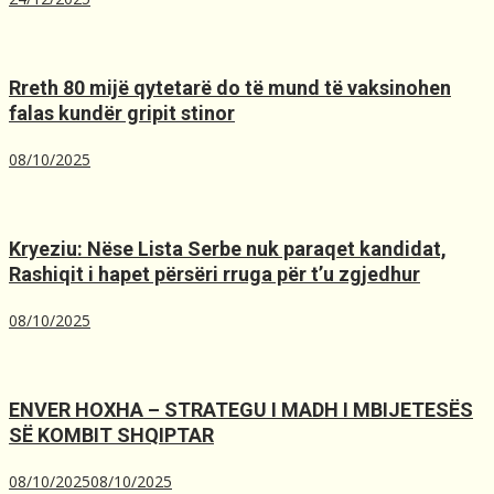
Rreth 80 mijë qytetarë do të mund të vaksinohen
falas kundër gripit stinor
08/10/2025
Kryeziu: Nëse Lista Serbe nuk paraqet kandidat,
Rashiqit i hapet përsëri rruga për t’u zgjedhur
08/10/2025
ENVER HOXHA – STRATEGU I MADH I MBIJETESËS
SË KOMBIT SHQIPTAR
08/10/2025
08/10/2025