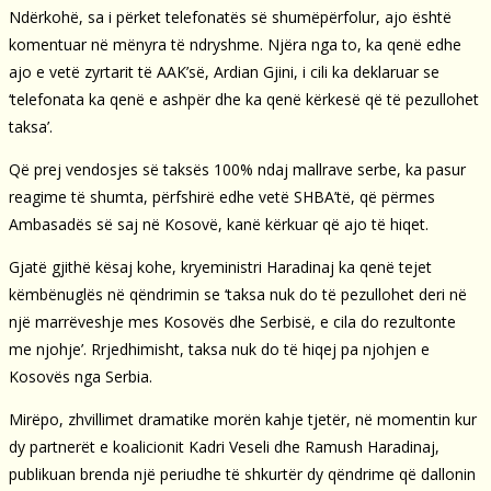
Ndërkohë, sa i përket telefonatës së shumëpërfolur, ajo është
komentuar në mënyra të ndryshme. Njëra nga to, ka qenë edhe
ajo e vetë zyrtarit të AAK’së, Ardian Gjini, i cili ka deklaruar se
‘telefonata ka qenë e ashpër dhe ka qenë kërkesë që të pezullohet
taksa’.
Që prej vendosjes së taksës 100% ndaj mallrave serbe, ka pasur
reagime të shumta, përfshirë edhe vetë SHBA’të, që përmes
Ambasadës së saj në Kosovë, kanë kërkuar që ajo të hiqet.
Gjatë gjithë kësaj kohe, kryeministri Haradinaj ka qenë tejet
këmbënuglës në qëndrimin se ‘taksa nuk do të pezullohet deri në
një marrëveshje mes Kosovës dhe Serbisë, e cila do rezultonte
me njohje’. Rrjedhimisht, taksa nuk do të hiqej pa njohjen e
Kosovës nga Serbia.
Mirëpo, zhvillimet dramatike morën kahje tjetër, në momentin kur
dy partnerët e koalicionit Kadri Veseli dhe Ramush Haradinaj,
publikuan brenda një periudhe të shkurtër dy qëndrime që dallonin