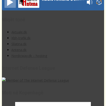
Miqët tonë
Aktuale.dk
Kbh-trafik.dk
Sllatina.dk
Antena.dk
Nordicway.dk – hosting
Internet Defense League
Moti në Kopenhagë