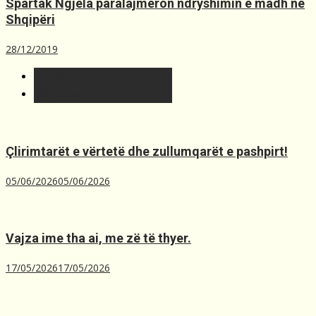
Spartak Ngjela paralajmëron ndryshimin e madh në
Shqipëri
28/12/2019
T´fundit
Më t'lexuara
Çlirimtarët e vërtetë dhe zullumqarët e pashpirt!
05/06/2026
05/06/2026
Vajza ime tha ai, me zë të thyer.
17/05/2026
17/05/2026