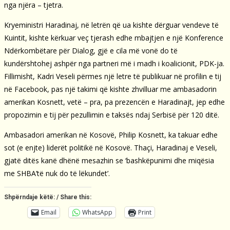
nga njëra – tjetra.
Kryeministri Haradinaj, në letrën që ua kishte dërguar vendeve të
Kuintit, kishte kërkuar veç tjerash edhe mbajtjen e një Konference
Ndërkombëtare për Dialog, gjë e cila më vonë do të
kundërshtohej ashpër nga partneri më i madh i koalicionit, PDK-ja.
Fillimisht, Kadri Veseli përmes një letre të publikuar në profilin e tij
në Facebook, pas një takimi që kishte zhvilluar me ambasadorin
amerikan Kosnett, vetë – pra, pa prezencën e Haradinajt, jep edhe
propozimin e tij për pezullimin e taksës ndaj Serbisë për 120 ditë.
Ambasadori amerikan në Kosovë, Philip Kosnett, ka takuar edhe
sot (e enjte) liderët politikë në Kosovë. Thaçi, Haradinaj e Veseli,
gjatë ditës kanë dhënë mesazhin se ‘bashkëpunimi dhe miqësia
me SHBA’të nuk do të lëkundet’.
Shpërndaje këtë: / Share this:
Email
WhatsApp
Print