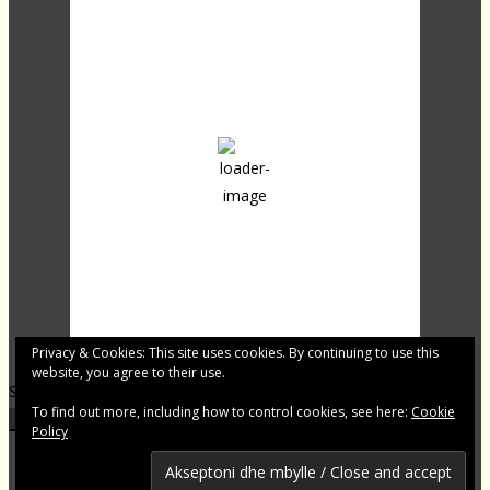
04:46,
17
°C
few clouds
90 %
1013 mb
15 Km/h
Clouds:
12%
Sunrise:
04:24
Sunset:
20:07
Last updated: 04:37
Privacy & Cookies: This site uses cookies. By continuing to use this
website, you agree to their use.
Shqip.dk - Lajme të zgjedhura për Ju
To find out more, including how to control cookies, see here:
Cookie
Footer Menu
Policy
Shqip.dk ne facebok
Kontakto shqip.dk