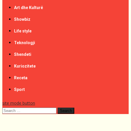
Art dhe Kulturë
Showbiz
Life style
Teknologji
Shendeti
Kuriozitete
Receta
Sport
site mode button
Search
for: