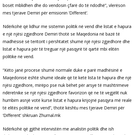
bosët mblidhen dhe do vendosin çfarë do të ndodhë”, vlerëson
mes tjerave Demiri për emisionin ‘Different’.
Ndërkohë që lidhur me sistemin politik në vend dhe listat e hapura
e një njësi zgjedhore Demiri thotë se Maqedonia në bazë të
madhësisë së teritorit i përshtatet shumë një njësi zgjedhore dhe
listat e hapura për të treguar një pasqyrë të qartë mbi elitën
politike në vend.
“Këto janë procese shumë normale duke e parë madhësinë e
Maqedonisë është shumë ideale që të ketë lista të hapura dhe një
njësi zgjedhore, mirëpo pse nuk bëhet për arsye të mashtrimeve
ndëretnike se një njësi zgjedhore favorizon që ne të vegjëlit nuk
humbim asnjë votë kurse listat e hapura krijojnë pasqyra më reale
të elitës politike në vend”, thotë kështu mes tjerave Demiri për
‘Different’ shkruan Zhurnal.mk
Ndërkohë që gjithë intervistën me analistin politik dhe ish