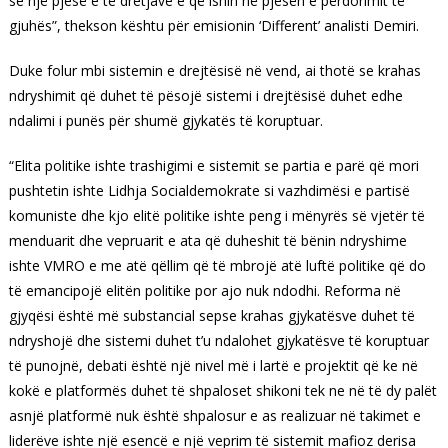
se një pjesë e të dretjave e që ishin në pjesën e përdorimit të
gjuhës”, thekson kështu për emisionin ‘Different’ analisti Demiri.
Duke folur mbi sistemin e drejtësisë në vend, ai thotë se krahas
ndryshimit që duhet të pësojë sistemi i drejtësisë duhet edhe
ndalimi i punës për shumë gjykatës të koruptuar.
“Elita politike ishte trashigimi e sistemit se partia e parë që mori
pushtetin ishte Lidhja Socialdemokrate si vazhdimësi e partisë
komuniste dhe kjo elitë politike ishte peng i mënyrës së vjetër të
menduarit dhe vepruarit e ata që duheshit të bënin ndryshime
ishte VMRO e me atë qëllim që të mbrojë atë luftë politike që do
të emancipojë elitën politike por ajo nuk ndodhi. Reforma në
gjyqësi është më substancial sepse krahas gjykatësve duhet të
ndryshojë dhe sistemi duhet t’u ndalohet gjykatësve të koruptuar
të punojnë, debati është një nivel më i lartë e projektit që ke në
kokë e platformës duhet të shpaloset shikoni tek ne në të dy palët
asnjë platformë nuk është shpalosur e as realizuar në takimet e
liderëve ishte një esencë e një veprim të sistemit mafioz derisa