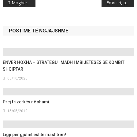
Post
Mogherini dhe Hahn: Kjo është marrëveshje historike
Emri i ri, protestë para kuvendit të Maqedonisë
navigation
POSTIME TË NGJAJSHME
ENVER HOXHA – STRATEGU I MADH I MBIJETESËS SË KOMBIT
SHQIPTAR
08/10/2025
Prej frizerkës në xhami.
15/05/2019
Ligji për gjuhët është mashtrim!