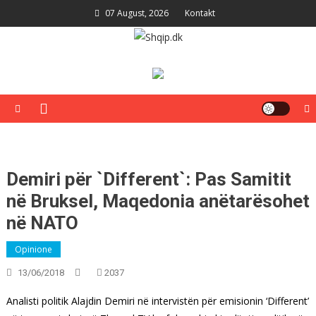
Skip
07 August, 2026
Kontakt
to
content
Shqip.dk
Lajme të zgjedhura për ju
Demiri për `Different`: Pas Samitit
në Bruksel, Maqedonia anëtarësohet
në NATO
Opinione
13/06/2018
2037
Analisti politik Alajdin Demiri në intervistën për emisionin ‘Different’