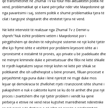
që transmetohet në Zhurnal TV ka folur mbi aktualitetin politik në
vend, problematikat që e kanë përcjellur ndër vite Maqedoninë që
nga pavarësimi i saj, sistemi politik e shumë problematika tjera të
cilat i tangojnë shqiptarët dhe etnitetet tjera në vend.
Në këtë intervistë të realizuar nga Zhurnal Tv z Demiri u
shpreh:”Nuk është problemi vetëm i Maqedonisë por i
përgjithshëm që deshën të ndryshojnë sistemin në një kohë tjetër
dhe kjo frymë ishte e vështirë por problemi kryesorë ishte ai i
cpronësimit e instalimit të pronës, ajo private u bë joadekuate dhe
në mënyrë kriminele duke e përvetuësuar dhe filloi në këtë shkallë
të rrjedh kapitalizmi sepse rrënjë kishin në këtë për shkak se
politikanët dhe ish udhëheqësit u bënë pronarë, filluan proceset e
përjashtimit nga puna duke i lënë njerëzit në rrugë duke mos
lejuar që demokracia të zhvillohet rrjeti i tranzicionit ishte shumë i
pakapshëm e nuk e caktonte kurrë se ku do të arrihet dhe pse një
proces i zvaritshëm dhe një tjetër problem i vendit ka qenë
përbërja e etnive në vend nëse kujtohet marrëdhëniet ndëretnike