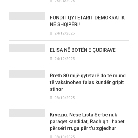
26/04/2026
FUNDI I QYTETARIT DEMOKRATIK
NË SHQIPËRI!
24/12/2025
ELISA NË BOTËN E ÇUDIRAVE
24/12/2025
Rreth 80 mijë qytetarë do të mund
të vaksinohen falas kundër gripit
stinor
08/10/2025
Kryeziu: Nëse Lista Serbe nuk
paraqet kandidat, Rashiqit i hapet
përsëri rruga për t’u zgjedhur
08/10/2025