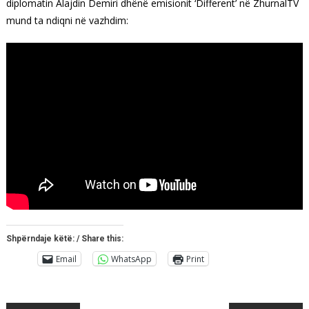
diplomatin Alajdin Demiri dhënë emisionit ‘Different’ në ZhurnalTV
mund ta ndiqni në vazhdim:
Shpërndaje këtë: / Share this:
Email
WhatsApp
Print