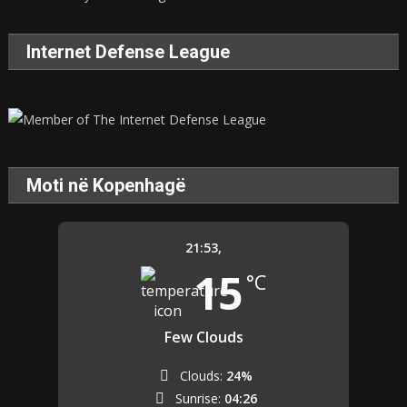
Internet Defense League
Moti në Kopenhagë
21:53,
15
°C
Few Clouds
Clouds:
24%
Sunrise:
04:26