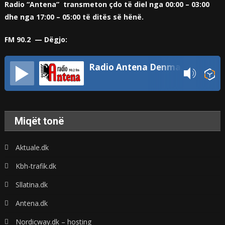
Radio “Antena” transmeton çdo të diel nga 00:00 – 03:00
dhe nga 17:00 – 05:00 të ditës së hënë.
FM 90.2 — Dëgjo:
Radio Antena Denmark
Miqët tonë
Aktuale.dk
Kbh-trafik.dk
Sllatina.dk
Antena.dk
Nordicway.dk – hosting