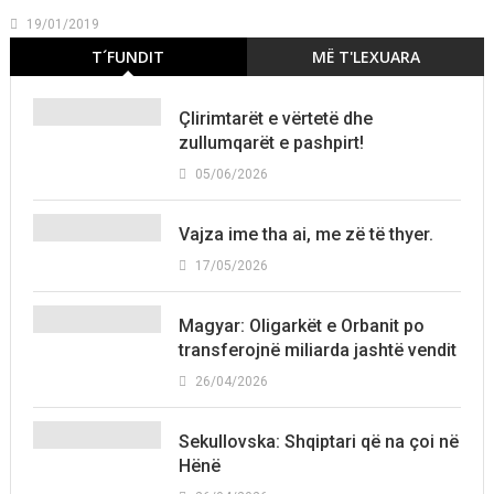
19/01/2019
T´FUNDIT
MË T'LEXUARA
Çlirimtarët e vërtetë dhe
zullumqarët e pashpirt!
05/06/2026
Vajza ime tha ai, me zë të thyer.
17/05/2026
Magyar: Oligarkët e Orbanit po
transferojnë miliarda jashtë vendit
26/04/2026
Sekullovska: Shqiptari që na çoi në
Hënë