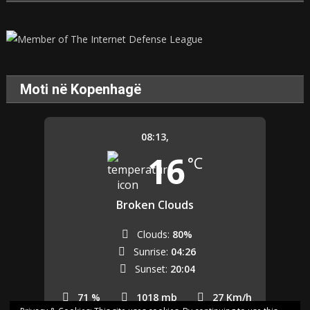
Moti në Kopenhagë
08:13,
16
°C
Broken Clouds
Clouds:
80%
Sunrise:
04:26
Sunset:
20:04
71 %
1018 mb
27 Km/h