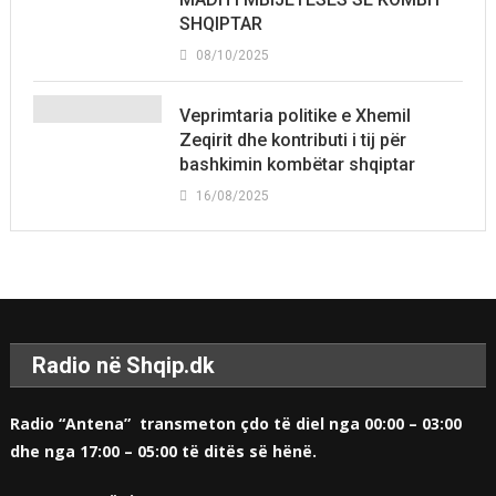
SHQIPTAR
08/10/2025
Veprimtaria politike e Xhemil
Zeqirit dhe kontributi i tij për
bashkimin kombëtar shqiptar
16/08/2025
Radio në Shqip.dk
Radio “Antena” transmeton çdo të diel nga 00:00 – 03:00
dhe nga 17:00 – 05:00 të ditës së hënë.