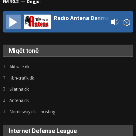
FM 90.2 — Dëgjo:
Radio Antena Denmark
Miqët tonë
Aktuale.dk
Kbh-trafik.dk
Sllatina.dk
Antena.dk
Nordicway.dk – hosting
Internet Defense League