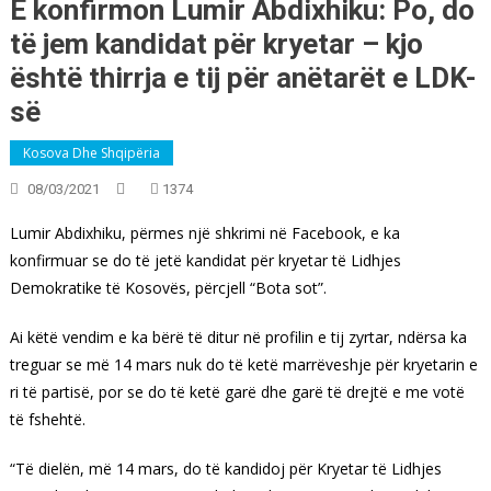
E konfirmon Lumir Abdixhiku: Po, do
të jem kandidat për kryetar – kjo
është thirrja e tij për anëtarët e LDK-
së
Kosova Dhe Shqipëria
08/03/2021
1374
Lumir Abdixhiku, përmes një shkrimi në Facebook, e ka
konfirmuar se do të jetë kandidat për kryetar të Lidhjes
Demokratike të Kosovës, përcjell “Bota sot”.
Ai këtë vendim e ka bërë të ditur në profilin e tij zyrtar, ndërsa ka
treguar se më 14 mars nuk do të ketë marrëveshje për kryetarin e
ri të partisë, por se do të ketë garë dhe garë të drejtë e me votë
të fshehtë.
“Të dielën, më 14 mars, do të kandidoj për Kryetar të Lidhjes