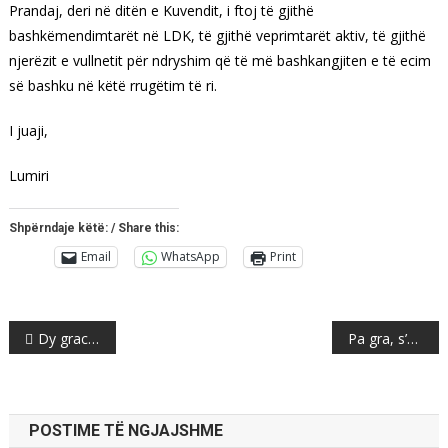
Prandaj, deri në ditën e Kuvendit, i ftoj të gjithë
bashkëmendimtarët në LDK, të gjithë veprimtarët aktiv, të gjithë
njerëzit e vullnetit për ndryshim që të më bashkangjiten e të ecim
së bashku në këtë rrugëtim të ri.
I juaji,
Lumiri
Shpërndaje këtë: / Share this:
Email
WhatsApp
Print
Post
Dy gracka për Albin Kurtin.
Pa gra, s’ka lot
navigation
POSTIME TË NGJAJSHME