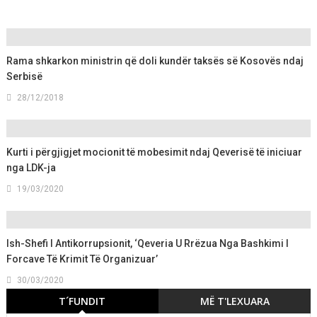
Rama shkarkon ministrin që doli kundër taksës së Kosovës ndaj
Serbisë
28/12/2018
Kurti i përgjigjet mocionit të mobesimit ndaj Qeverisë të iniciuar
nga LDK-ja
19/03/2020
Ish-Shefi I Antikorrupsionit, ‘Qeveria U Rrëzua Nga Bashkimi I
Forcave Të Krimit Të Organizuar’
30/03/2020
T´FUNDIT
MË T'LEXUARA