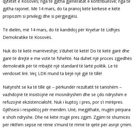
qytetet e Kosovës; nga të gjitha gjeneratat e kontribuesve; nga të
gjitha rajonet. Më 14 mars, do ta pranoj këtë kërkesë e këtë
propozim si privilegj dhe si përgjegjësi.
Të dielën, më 14 mars, do të kandidoj për Kryetar të Lidhjes
Demokratike të Kosovës.
Nuk do të ketë marrëveshje; s’duhet të ketë! Do të ketë garë dhe
garë të drejtë e me votë të fshehtë. Na duhet një proces zgjedhës
demokratik për të mbajtë një standard të lartë politik. Le të
vendoset lirë. Veç LDK mund ta bëjë një gjë të tillë!
Natyrisht se ka të tillë që – përkundër rezultatit të tanishëm –
vazhdojnë të insistojnë në mosndryshim dhe se çdo ndryshim e
refuzojnë ekzistencialisht. Nuk i kuptoj; i pres, por s’i mirëpres.
Gjithsesi i respektoj për mendim. Unë, megjithatë, rrugën përpara
e shoh ndryshe. Dhe në këtë rrugë pres zgjim. Zgjiim të shumicës
për rikthim sepse në rënie s’mund të rrimë të qetë për asnjë çmim.