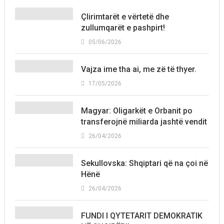
Çlirimtarët e vërtetë dhe
zullumqarët e pashpirt!
05/06/2026
Vajza ime tha ai, me zë të thyer.
17/05/2026
Magyar: Oligarkët e Orbanit po
transferojnë miliarda jashtë vendit
26/04/2026
Sekullovska: Shqiptari që na çoi në
Hënë
26/04/2026
FUNDI I QYTETARIT DEMOKRATIK