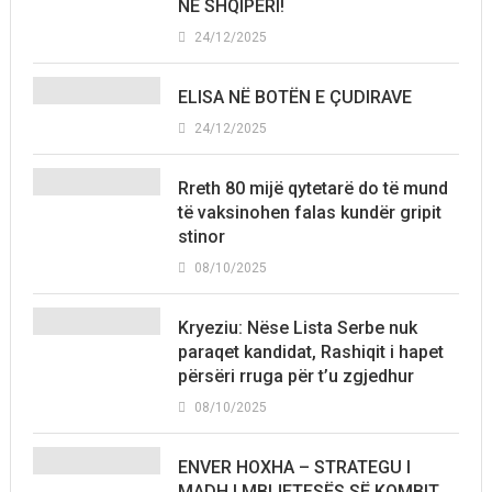
NË SHQIPËRI!
24/12/2025
ELISA NË BOTËN E ÇUDIRAVE
24/12/2025
Rreth 80 mijë qytetarë do të mund
të vaksinohen falas kundër gripit
stinor
08/10/2025
Kryeziu: Nëse Lista Serbe nuk
paraqet kandidat, Rashiqit i hapet
përsëri rruga për t’u zgjedhur
08/10/2025
ENVER HOXHA – STRATEGU I
MADH I MBIJETESËS SË KOMBIT