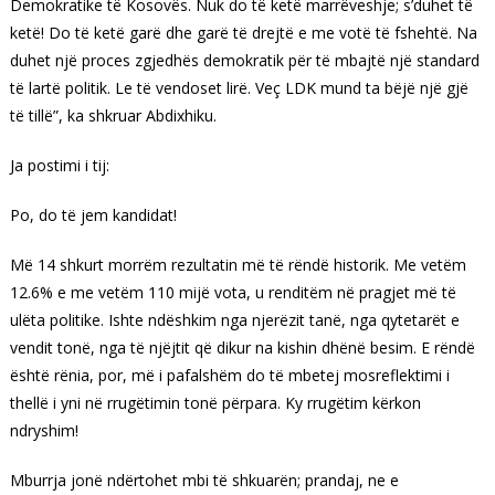
Demokratike të Kosovës. Nuk do të ketë marrëveshje; s’duhet të
ketë! Do të ketë garë dhe garë të drejtë e me votë të fshehtë. Na
duhet një proces zgjedhës demokratik për të mbajtë një standard
të lartë politik. Le të vendoset lirë. Veç LDK mund ta bëjë një gjë
të tillë”, ka shkruar Abdixhiku.
Ja postimi i tij:
Po, do të jem kandidat!
Më 14 shkurt morrëm rezultatin më të rëndë historik. Me vetëm
12.6% e me vetëm 110 mijë vota, u renditëm në pragjet më të
ulëta politike. Ishte ndëshkim nga njerëzit tanë, nga qytetarët e
vendit tonë, nga të njëjtit që dikur na kishin dhënë besim. E rëndë
është rënia, por, më i pafalshëm do të mbetej mosreflektimi i
thellë i yni në rrugëtimin tonë përpara. Ky rrugëtim kërkon
ndryshim!
Mburrja jonë ndërtohet mbi të shkuarën; prandaj, ne e