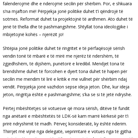
falenderojmë dhe e nderojmë secilin për shërbim. Por, e shkuara
s’na mjafton më! Përpjekja jonë politike duhet t’i qëndrojë të
sotmes. Reformat duhet ta projektojnë të ardhmen. Ato duhet të
jenë të thella dhe të pashmangshme. Shtyllat tona ideologjike i
mbijetojnë kohës – njerëzit jo!
Shtëpia jonë politike duhet të ringritet e të përfaqësojë sërish
vendin tonë të mbarë e të mirë me njerëz të ndershëm, të
zgjedhshëm, të dijshëm, punëtorë e kredibil. Mendjet tona të
brendshme duhet të forcohen e dyert tona duhet të hapen për
secilin me mendim të lirë e kritik e me vullnet për shërbim ndaj
vendit. Përpjekja jonë vazhdon sepse ideja jeton. Dhe, kur ideja
jeton, ringritja është e pashmangshme; s’ka se si të jetë ndryshe.
Përtej mbështetjes së votuesve që mora sërish, ditëve të fundit
nga anëtarë e mbështetës të LDK-së kam marrë kërkesë për t’i
prirë ndryshimit të madh. Përveç konsideratë, ky është nderim.
Thirrjet më vijnë nga delegatë, veprimtarë e votues nga të gjitha