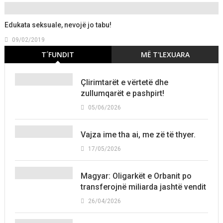
Edukata seksuale, nevojë jo tabu!
09/02/2019
T´FUNDIT
MË T'LEXUARA
Çlirimtarët e vërtetë dhe
zullumqarët e pashpirt!
05/06/2026
Vajza ime tha ai, me zë të thyer.
17/05/2026
Magyar: Oligarkët e Orbanit po
transferojnë miliarda jashtë vendit
26/04/2026