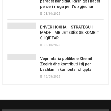
paraqet kandidat, Rashiqit i hapet
përsëri rruga për t’u zgjedhur
08/10/2025
ENVER HOXHA – STRATEGU I
MADH I MBIJETESËS SË KOMBIT
SHQIPTAR
08/10/2025
Veprimtaria politike e Xhemil
Zeqirit dhe kontributi i tij për
bashkimin kombëtar shqiptar
16/08/2025