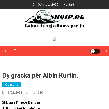
Skip
10 August, 2026
Kontakt
to
content
Shqip.dk
Lajme të zgjedhura për ju
Dy gracka për Albin Kurtin.
Opinione
19/02/2021
1610
Shkruan Kimete Berisha
1. Bashkimi kombëtar.