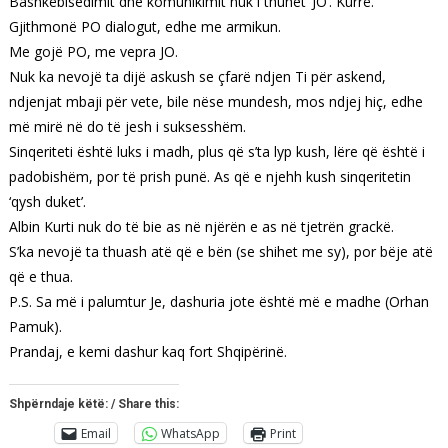
Bashkëbisedimit dhe komunikimit nuk i thuhet ‘JO’. Kurrë.
Gjithmonë PO dialogut, edhe me armikun.
Me gojë PO, me vepra JO.
Nuk ka nevojë ta dijë askush se çfarë ndjen Ti për askend,
ndjenjat mbaji për vete, bile nëse mundesh, mos ndjej hiç, edhe
më mirë në do të jesh i suksesshëm.
Sinqeriteti është luks i madh, plus që s’ta lyp kush, lëre që është i
padobishëm, por të prish punë. As që e njehh kush sinqeritetin
‘qysh duket’.
Albin Kurti nuk do të bie as në njërën e as në tjetrën grackë.
S’ka nevojë ta thuash atë që e bën (se shihet me sy), por bëje atë
që e thua.
P.S. Sa më i palumtur Je, dashuria jote është më e madhe (Orhan
Pamuk).
Prandaj, e kemi dashur kaq fort Shqipërinë.
Shpërndaje këtë: / Share this:
Email
WhatsApp
Print