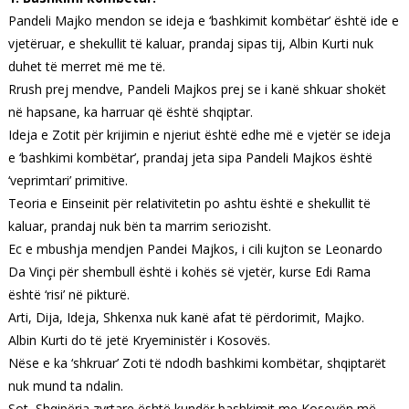
Pandeli Majko mendon se ideja e ‘bashkimit kombëtar’ është ide e
vjetëruar, e shekullit të kaluar, prandaj sipas tij, Albin Kurti nuk
duhet të merret më me të.
Rrush prej mendve, Pandeli Majkos prej se i kanë shkuar shokët
në hapsane, ka harruar që është shqiptar.
Ideja e Zotit për krijimin e njeriut është edhe më e vjetër se ideja
e ‘bashkimi kombëtar’, prandaj jeta sipa Pandeli Majkos është
‘veprimtari’ primitive.
Teoria e Einseinit për relativitetin po ashtu është e shekullit të
kaluar, prandaj nuk bën ta marrim seriozisht.
Ec e mbushja mendjen Pandei Majkos, i cili kujton se Leonardo
Da Vinçi për shembull është i kohës së vjetër, kurse Edi Rama
është ‘risi’ në pikturë.
Arti, Dija, Ideja, Shkenxa nuk kanë afat të përdorimit, Majko.
Albin Kurti do të jetë Kryeministër i Kosovës.
Nëse e ka ‘shkruar’ Zoti të ndodh bashkimi kombëtar, shqiptarët
nuk mund ta ndalin.
Sot, Shqipëria zyrtare është kundër bashkimit me Kosovën më