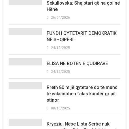
Sekullovska: Shqiptari që na çoi në
Hënë
26/04/2026
FUNDI I QYTETARIT DEMOKRATIK
NË SHQIPËRI!
24/12/2025
ELISA NË BOTËN E ÇUDIRAVE
24/12/2025
Rreth 80 mijë qytetarë do të mund
të vaksinohen falas kundër gripit
stinor
08/10/2025
Kryeziu: Nëse Lista Serbe nuk