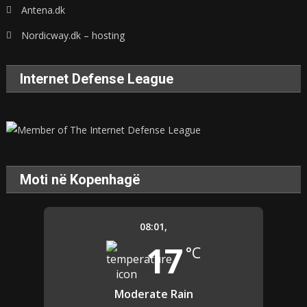
Antena.dk
Nordicway.dk – hosting
Internet Defense League
Moti në Kopenhagë
08:01,
17
°C
Moderate Rain