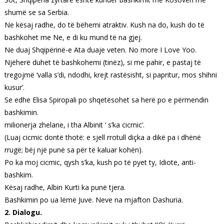
shumë se sa Serbia.
Ne kësaj radhe, do të bëhemi atraktiv. Kush na do, kush do të
bashkohet me Ne, e di ku mund të na gjej.
Ne duaj Shqipërinë-e Ata duaje veten. No more I Love Yoo.
Njëherë duhet të bashkohemi (tinëz), si me pahir, e pastaj të
tregojmë ‘valla s’di, ndodhi, krejt rastësisht, si papritur, mos shihni
kusur’.
Se edhe Elisa Spiropali po shqetësohet sa herë po e përmendin
bashkimin.
milionerja zhelane, i tha Albinit ‘ s’ka cicmic’.
(Luaj cicmic dontë thotë: e sjell rrotull diçka a dikë pa i dhënë
rrugë; bëj një punë sa për të kaluar kohën).
Po ka moj cicmic, qysh s’ka, kush po të pyet ty, Idiote, anti-
bashkim.
Kësaj radhe, Albin Kurti ka punë tjera.
Bashkimin po ua lëmë Juve. Neve na mjafton Dashuria.
2. Dialogu.