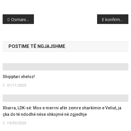
Post
Osmani në Bruksel: Eurointegrimet, temë kryesore e takimeve
E konfirmon Lumir Abdixhiku: Po, do të jem kandidat për kryetar – kjo është thirrja e tij për anëtarët e LDK-së
navigation
POSTIME TË NGJAJSHME
Shqiptari xheloz!
01/11/2020
Xharra, LDK-së: Mos e merrni afër zemre sharkimin e Veliut, ja
çka do të ndodhë nëse shkojmë në zgjedhje
19/03/2020