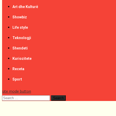
Art dhe Kulturë
Showbiz
Life style
Teknologji
Shendeti
Kuriozitete
Receta
Sport
site mode button
Search
for: