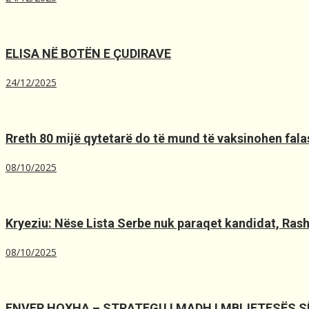
ELISA NË BOTËN E ÇUDIRAVE
24/12/2025
Rreth 80 mijë qytetarë do të mund të vaksinohen falas
08/10/2025
Kryeziu: Nëse Lista Serbe nuk paraqet kandidat, Rashiq
08/10/2025
ENVER HOXHA – STRATEGU I MADH I MBIJETESËS 