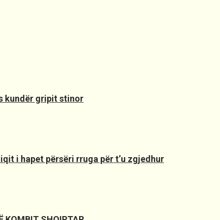
 kundër gripit stinor
it i hapet përsëri rruga për t’u zgjedhur
SË KOMBIT SHQIPTAR