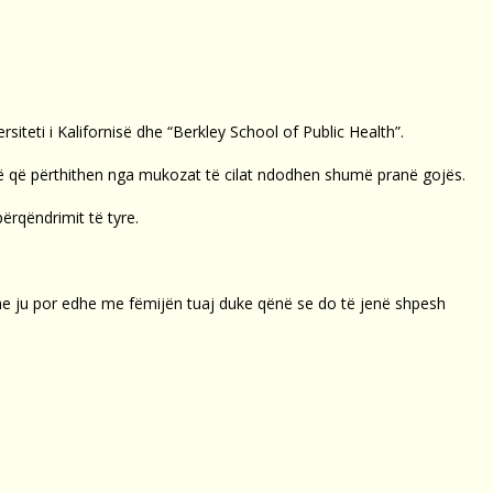
siteti i Kalifornisë dhe “Berkley School of Public Health”.
ikë që përthithen nga mukozat të cilat ndodhen shumë pranë gojës.
ërqëndrimit të tyre.
 me ju por edhe me fëmijën tuaj duke qënë se do të jenë shpesh