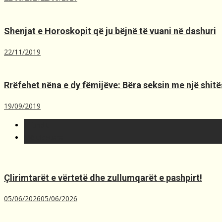
Shenjat e Horoskopit që ju bëjnë të vuani në dashuri
22/11/2019
Rrëfehet nëna e dy fëmijëve: Bëra seksin me një shit
19/09/2019
T´fundit
Më t'lexuara
Çlirimtarët e vërtetë dhe zullumqarët e pashpirt!
05/06/2026
05/06/2026