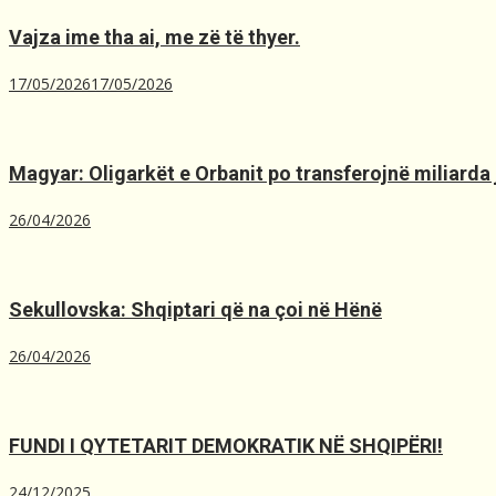
Vajza ime tha ai, me zë të thyer.
17/05/2026
17/05/2026
Magyar: Oligarkët e Orbanit po transferojnë miliarda 
26/04/2026
Sekullovska: Shqiptari që na çoi në Hënë
26/04/2026
FUNDI I QYTETARIT DEMOKRATIK NË SHQIPËRI!
24/12/2025