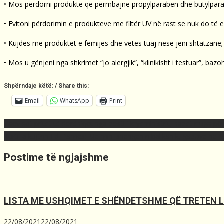
• Mos përdorni produkte që përmbajnë propylparaben dhe butylpara
• Evitoni përdorimin e produkteve me filtër UV në rast se nuk do të e
• Kujdes me produktet e fëmijës dhe vetes tuaj nëse jeni shtatzanë;
• Mos u gënjeni nga shkrimet “jo alergjik”, “klinikisht i testuar”, baz
Shpërndaje këtë: / Share this:
Email
WhatsApp
Print
Post
Zaev sot pritet të dorëhiqet nga posti i kryeministrit, hapet rruga pë
navigation
Kurti ia kujton Edi Ramës: Me mini shengenin ballkanik, gabove në 
Postime të ngjajshme
LISTA ME USHQIMET E SHËNDETSHME QË TRETEN 
22/08/2021
22/08/2021