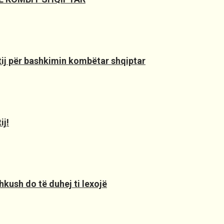
 tij për bashkimin kombëtar shqiptar
ij!
hkush do të duhej ti lexojë