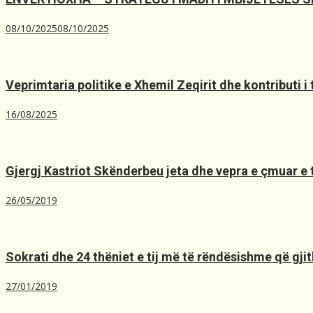
08/10/2025
08/10/2025
Veprimtaria politike e Xhemil Zeqirit dhe kontributi i
16/08/2025
Gjergj Kastriot Skënderbeu jeta dhe vepra e çmuar e t
26/05/2019
Sokrati dhe 24 thëniet e tij më të rëndësishme që gjit
27/01/2019