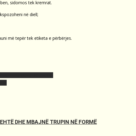
ben, sidomos tek kremrat.
kspozoheni në diell;
ohuni më tepër tek etiketa e përbërjes.
r votimin e Qeverisë teknike
hapa
LEHTË DHE MBAJNË TRUPIN NË FORMË