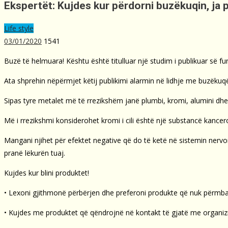
Ekspertët: Kujdes kur përdorni buzëkuqin, ja 
Life style
03/01/2020
1541
Buzë të helmuara! Kështu është titulluar një studim i publikuar së fu
Ata shprehin nëpërmjet këtij publikimi alarmin në lidhje me buzëku
Sipas tyre metalet më të rrezikshëm janë plumbi, kromi, alumini dhe 
Më i rrezikshmi konsiderohet kromi i cili është një substancë kance
Mangani njihet për efektet negative që do të ketë në sistemin nerv
pranë lëkurën tuaj.
Kujdes kur blini produktet!
• Lexoni gjithmonë përbërjen dhe preferoni produkte që nuk përmb
• Kujdes me produktet që qëndrojnë në kontakt të gjatë me organiz