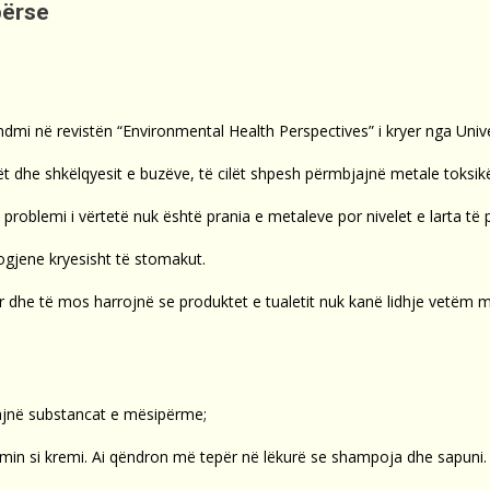
përse
ndmi në revistën “Environmental Health Perspectives” i kryer nga Univer
qët dhe shkëlqyesit e buzëve, të cilët shpesh përmbjajnë metale toks
problemi i vërtetë nuk është prania e metaleve por nivelet e larta të p
rogjene kryesisht të stomakut.
or dhe të mos harrojnë se produktet e tualetit nuk kanë lidhje vetëm
ajnë substancat e mësipërme;
min si kremi. Ai qëndron më tepër në lëkurë se shampoja dhe sapuni.