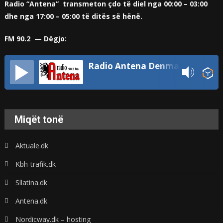
Radio “Antena” transmeton çdo të diel nga 00:00 – 03:00
dhe nga 17:00 – 05:00 të ditës së hënë.
FM 90.2 — Dëgjo:
Radio Antena Denmark
Miqët tonë
Aktuale.dk
Kbh-trafik.dk
Sllatina.dk
Antena.dk
Nordicway.dk – hosting