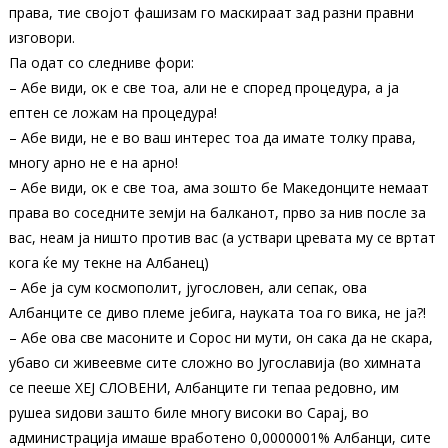
права, тие својот фашизам го маскираат зад разни правни
изговори.
Па одат со следниве фори:
– Абе види, ок е све тоа, али не е според процедура, а ја
ептен се ложам на процедура!
– Абе види, не е во ваш интерес тоа да имате толку права,
многу арно не е на арно!
– Абе види, ок е све тоа, ама зошто бе Македонците немаат
права во соседните земји на балканот, прво за нив после за
вас, неам ја ништо против вас (а уствари цревата му се вртат
кога ќе му текне на Албанец)
– Абе ја сум космополит, југословен, али сепак, ова
Албанците се диво племе јебига, науката тоа го вика, не ја?!
– Абе ова све масоните и Сорос ни мути, он сака да не скара,
убаво си живеевме сите сложно во Југославија (во химната
се пееше ХЕЈ СЛОВЕНИ, Албанците ги тепаа редовно, им
рушеа ѕидови зашто биле многу високи во Сарај, во
администрација имаше вработено 0,0000001% Албанци, сите