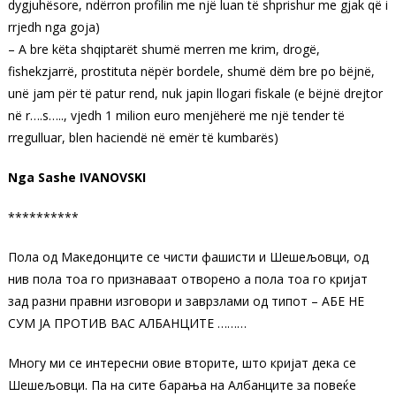
dygjuhësore, ndërron profilin me një luan të shprishur me gjak që i
rrjedh nga goja)
– A bre këta shqiptarët shumë merren me krim, drogë,
fishekzjarrë, prostituta nëpër bordele, shumë dëm bre po bëjnë,
unë jam për të patur rend, nuk japin llogari fiskale (e bëjnë drejtor
në r….s….., vjedh 1 milion euro menjëherë me një tender të
rregulluar, blen haciendë në emër të kumbarës)
Nga Sashe IVANOVSKI
**********
Пола од Македонците се чисти фашисти и Шешељовци, од
нив пола тоа го признаваат отворено а пола тоа го кријат
зад разни правни изговори и заврзлами од типот – АБЕ НЕ
СУМ ЈА ПРОТИВ ВАС АЛБАНЦИТЕ ………
Многу ми се интересни овие вторите, што кријат дека се
Шешељовци. Па на сите барања на Албанците за повеќе