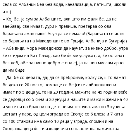
села со Албанци беа без вода, канализација, патишта, школи
итн)
– Кој бе, ја сум за Албанците, али што им фали бе, да не
заебавај, све имаат, дури и превише, претераа со ова
барањава аман више! Усул да се немало! (Барањата се исти
со барањата на Македонците во Грција, Албанија и Бугарија)
– Абе види, мора Македонски да научат, за нивно добро, утре
ќе отидам на Бит Пазар, као бе ќе ме услужат, а, ќе останат
без леб, абе за нивно добро е ова еј, ја на нив мислам арно
да им биде!
– Дај бе со дебата, дај да се преброиме, колку се, што лажат
бе дека се 20 посто, помалце се бе (сите албански жени
имаат по 5 деца уште на 20 години, мажите на 45 години веќе
се дедовци со 5 сина и 20 унуци а нашите и мажи и жени на 40
и уште ни на брак ни на дете не им текнува, ама по 5 кучиња
шетаат у парк, од цели згради во Скопје со 6 влеза и 7 ката
со 100 станови има само 10 деца у зграда, спомни и на
Скопјанка деца ќе ти извади очи со пластична лажичка за