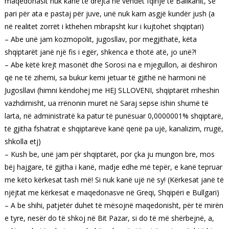
maqedonasit nuk kanë të drejta në vendet fqinje të Ballkanit, së
pari për ata e pastaj për juve, unë nuk kam asgjë kundër jush (a
në realitet zorrët i kthehen mbrapsht kur i kujtohet shqiptari)
– Abe unë jam kozmopolit, jugosllav, por megjithatë, këta
shqiptarët janë një fis i egër, shkenca e thotë atë, jo unë?!
– Abe këtë krejt masonët dhe Sorosi na e mjegullon, ai dëshiron
që ne të zihemi, sa bukur kemi jetuar të gjithë në harmoni në
Jugosllavi (himni këndohej me HEJ SLLOVENI, shqiptarët rriheshin
vazhdimisht, ua rrënonin muret në Saraj sepse ishin shumë të
larta, në administratë ka patur të punësuar 0,0000001% shqiptarë,
të gjitha fshatrat e shqiptarëve kanë qenë pa ujë, kanalizim, rrugë,
shkolla etj)
– Kush be, unë jam për shqiptarët, por çka ju mungon bre, mos
bëj hajgare, të gjitha i kanë, madje edhe më tepër, e kanë tepruar
me këto kërkesat tash më! Si nuk kanë ujë në sy! (Kërkesat janë të
njëjtat me kërkesat e maqedonasve në Greqi, Shqipëri e Bullgari)
– A be shihi, patjetër duhet të mësojnë maqedonisht, për të mirën
e tyre, nesër do të shkoj në Bit Pazar, si do të më shërbejnë, a,