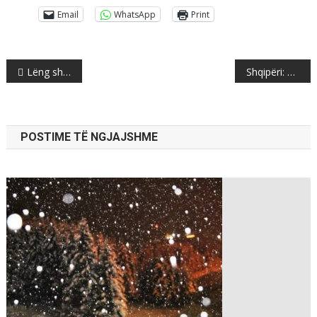
Email
WhatsApp
Print
Post
Lëng shtëpiak i cili nxjerr jashtë këlbazën nga mushkëritë e fëmijëve: Mjafton një gotë e vogël në ditë!
Shqipëri: Studentët krijojn partin të re, ja si do të quhet (DETAJE)
navigation
POSTIME TË NGJAJSHME