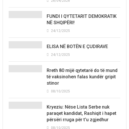
26/04/2026
FUNDI I QYTETARIT DEMOKRATIK
NË SHQIPËRI!
24/12/2025
ELISA NË BOTËN E ÇUDIRAVE
24/12/2025
Rreth 80 mijë qytetarë do të mund
të vaksinohen falas kundër gripit
stinor
08/10/2025
Kryeziu: Nëse Lista Serbe nuk
paraqet kandidat, Rashiqit i hapet
përsëri rruga për t’u zgjedhur
08/10/2025