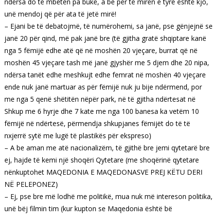
ndërsa do të mbeten pa bukë, a be për të mirën e tyre është kjo,
unë mendoj që për ata të jetë mirë!
– Ejani be të debatojmë, të numërohemi, sa janë, pse gënjejnë se
janë 20 për qind, më pak janë bre (të gjitha gratë shqiptare kanë
nga 5 fëmijë edhe atë që në moshën 20 vjeçare, burrat që në
moshën 45 vjeçare tash më janë gjyshër me 5 djem dhe 20 nipa,
ndërsa tanët edhe meshkujt edhe femrat në moshën 40 vjeçare
ende nuk janë martuar as për fëmijë nuk ju bije ndërmend, por
me nga 5 qenë shëtitën nëpër park, në të gjitha ndërtesat në
Shkup me 6 hyrje dhe 7 kate me nga 100 banesa ka vetëm 10
fëmijë në ndërtesë, përmendja shkupjanes fëmijët do të të
nxjerrë sytë me lugë të plastikës për ekspreso)
– A be aman me atë nacionalizëm, të gjithë bre jemi qytetarë bre
ej, hajde të kemi një shoqëri Qytetare (me shoqërinë qytetare
nënkuptohet MAQEDONIA E MAQEDONASVE PREJ KËTU DERI
NË PELEPONEZ)
– Ej, pse bre më lodhë me politikë, mua nuk më intereson politika,
unë bëj filmin tim (kur kupton se Maqedonia është bë