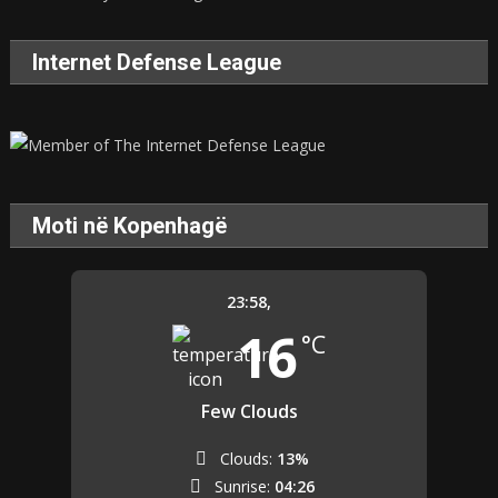
Internet Defense League
Moti në Kopenhagë
23:58,
16
°C
Few Clouds
Clouds:
13%
Sunrise:
04:26