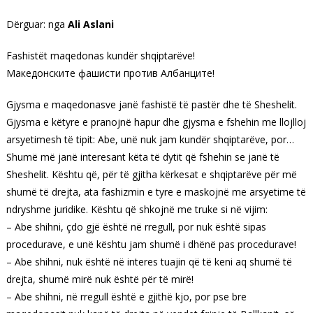
Dërguar: nga
Ali Aslani
Fashistët maqedonas kundër shqiptarëve!
Македонските фашисти против Албанците!
Gjysma e maqedonasve janë fashistë të pastër dhe të Sheshelit.
Gjysma e këtyre e pranojnë hapur dhe gjysma e fshehin me llojlloj
arsyetimesh të tipit: Abe, unë nuk jam kundër shqiptarëve, por…
Shumë më janë interesant këta të dytit që fshehin se janë të
Sheshelit. Kështu që, për të gjitha kërkesat e shqiptarëve për më
shumë të drejta, ata fashizmin e tyre e maskojnë me arsyetime të
ndryshme juridike. Kështu që shkojnë me truke si në vijim:
– Abe shihni, çdo gjë është në rregull, por nuk është sipas
procedurave, e unë kështu jam shumë i dhënë pas procedurave!
– Abe shihni, nuk është në interes tuajin që të keni aq shumë të
drejta, shumë mirë nuk është për të mirë!
– Abe shihni, në rregull është e gjithë kjo, por pse bre