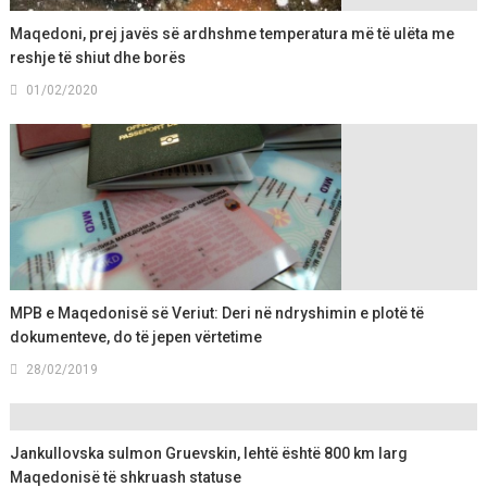
Maqedoni, prej javës së ardhshme temperatura më të ulëta me
reshje të shiut dhe borës
01/02/2020
MPB e Maqedonisë së Veriut: Deri në ndryshimin e plotë të
dokumenteve, do të jepen vërtetime
28/02/2019
Jankullovska sulmon Gruevskin, lehtë është 800 km larg
Maqedonisë të shkruash statuse