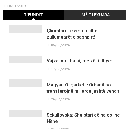
10/01/2019
T´FUNDIT
MË T'LEXUARA
Çlirimtarët e vërtetë dhe
zullumqarët e pashpirt!
05/06/2026
Vajza ime tha ai, me zë të thyer.
17/05/2026
Magyar: Oligarkët e Orbanit po
transferojnë miliarda jashtë vendit
26/04/2026
Sekullovska: Shqiptari që na çoi në
Hënë