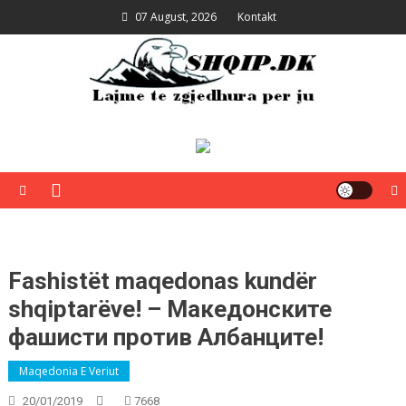
Skip
07 August, 2026
Kontakt
to
content
Shqip.dk
Lajme të zgjedhura për ju
Fashistët maqedonas kundër
shqiptarëve! – Македонските
фашисти против Албанците!
Maqedonia E Veriut
20/01/2019
7668