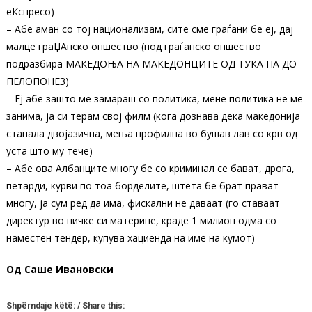
еКспресо)
– Абе аман со тој национализам, сите сме граѓани бе еј, дај
малце граЏАнско опшество (под граѓанско опшество
подразбира МАКЕДОЊА НА МАКЕДОНЦИТЕ ОД ТУКА ПА ДО
ПЕЛОПОНЕЗ)
– Еј абе зашто ме замараш со политика, мене политика не ме
занима, ја си терам свој филм (кога дознава дека македонија
станала двојазична, мења профилна во бушав лав со крв од
уста што му тече)
– Абе ова Албанците многу бе со криминал се бават, дрога,
петарди, курви по тоа борделите, штета бе брат прават
многу, ја сум ред да има, фискални не даваат (го ставаат
директур во пичке си материне, краде 1 милион одма со
наместен тендер, купува хациенда на име на кумот)
Oд Саше Ивановски
Shpërndaje këtë: / Share this: