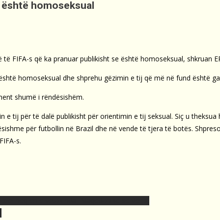
 se është homoseksual
më të FIFA-s që ka pranuar publikisht se është homoseksual, shkruan 
është homoseksual dhe shprehu gëzimin e tij që më në fund është gati
oment shumë i rëndësishëm.
ij për të dalë publikisht për orientimin e tij seksual. Siç u theksua h
ësishme për futbollin në Brazil dhe në vende të tjera të botës. Shpres
FIFA-s.
z për heqjen e vetos ndaj Maqedonisë së Veriut
n