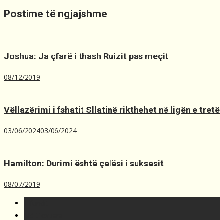
Postime të ngjajshme
Joshua: Ja çfarë i thash Ruizit pas meçit
08/12/2019
Vëllazërimi i fshatit Sllatinë rikthehet në ligën e tretë
03/06/2024
03/06/2024
Hamilton: Durimi është çelësi i suksesit
08/07/2019
T´fundit
Më t'lexuara