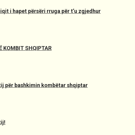
it i hapet përsëri rruga për t’u zgjedhur
SË KOMBIT SHQIPTAR
 tij për bashkimin kombëtar shqiptar
ij!