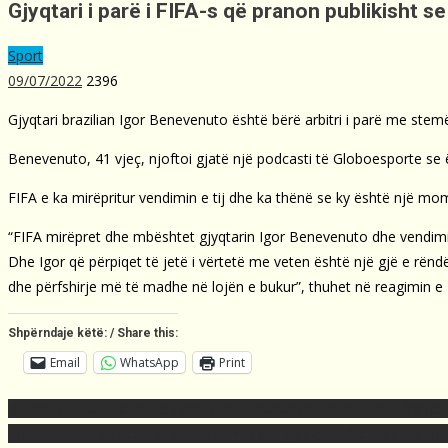
Gjyqtari i parë i FIFA-s që pranon publikisht
Sport
09/07/2022
2396
Gjyqtari brazilian Igor Benevenuto është bërë arbitri i parë me ste
Benevenuto, 41 vjeç, njoftoi gjatë një podcasti të Globoesporte se 
FIFA e ka mirëpritur vendimin e tij dhe ka thënë se ky është një m
“FIFA mirëpret dhe mbështet gjyqtarin Igor Benevenuto dhe vendimin e t
Dhe Igor që përpiqet të jetë i vërtetë me veten është një gjë e rënd
dhe përfshirje më të madhe në lojën e bukur”, thuhet në reagimin e 
Shpërndaje këtë: / Share this:
Email
WhatsApp
Print
Post
Kryeministri bullgar do të dorëzojë në Parlament propozimin france
navigation
Mosndëshkueshmëria stimulon krimin e organizuar dhe korrupsioni