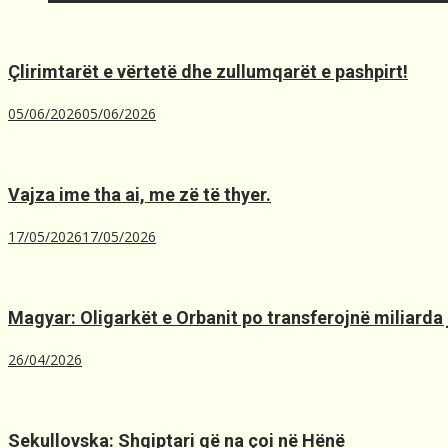
Çlirimtarët e vërtetë dhe zullumqarët e pashpirt!
05/06/2026
05/06/2026
Vajza ime tha ai, me zë të thyer.
17/05/2026
17/05/2026
Magyar: Oligarkët e Orbanit po transferojnë miliarda 
26/04/2026
Sekullovska: Shqiptari që na çoi në Hënë