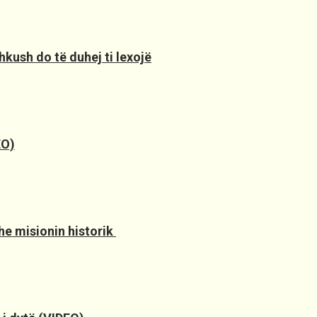
hkush do të duhej ti lexojë
EO)
e misionin historik ️