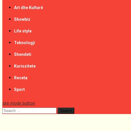
Art dhe Kulturë
Showbiz
Life style
Teknologji
Shendeti
Kuriozitete
Receta
Sport
site mode button
Search
for: