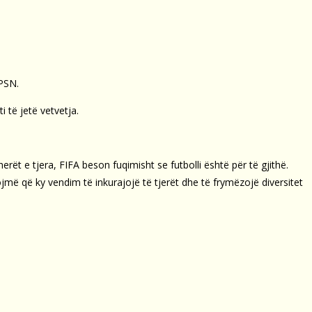
EPSN.
 të jetë vetvetja.
erët e tjera, FIFA beson fuqimisht se futbolli është për të gjithë.
ojmë që ky vendim të inkurajojë të tjerët dhe të frymëzojë diversitet