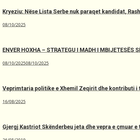
Kryeziu: Nëse Lista Serbe nuk paraqet kandidat, Rashiq
08/10/2025
ENVER HOXHA – STRATEGU I MADH I MBIJETESËS 
08/10/2025
08/10/2025
Veprimtaria politike e Xhemil Zeqirit dhe kontributi i
16/08/2025
Gjergj Kastriot Skënderbeu jeta dhe vepra e çmuar e t
26/05/2019