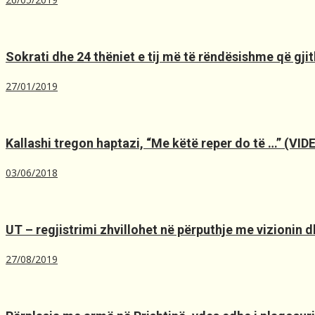
Sokrati dhe 24 thëniet e tij më të rëndësishme që gjit
27/01/2019
Kallashi tregon haptazi, “Me kёtё reper do tё …” (VID
03/06/2018
UT – regjistrimi zhvillohet në përputhje me vizionin dh
27/08/2019