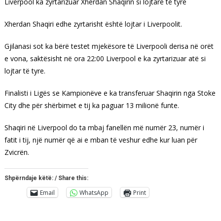
Liverpool ka zyrtarizuar Xherdan Shaqirin si lojtarë të tyre
Xherdan Shaqiri edhe zyrtarisht është lojtar i Liverpoolit.
Gjilanasi sot ka bërë testet mjekësore të Liverpooli derisa në orët
e vona, saktësisht në ora 22:00 Liverpool e ka zyrtarizuar atë si
lojtar të tyre.
Finalisti i Ligës se Kampionëve e ka transferuar Shaqirin nga Stoke
City dhe për shërbimet e tij ka paguar 13 milionë funte.
Shaqiri në Liverpool do ta mbaj fanellën më numër 23, numër i
fatit i tij, një numër që ai e mban të veshur edhe kur luan për
Zvicrën.
Shpërndaje këtë: / Share this:
Email
WhatsApp
Print