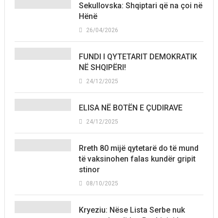
Sekullovska: Shqiptari që na çoi në
Hënë
26/04/2026
FUNDI I QYTETARIT DEMOKRATIK
NË SHQIPËRI!
24/12/2025
ELISA NË BOTËN E ÇUDIRAVE
24/12/2025
Rreth 80 mijë qytetarë do të mund
të vaksinohen falas kundër gripit
stinor
08/10/2025
Kryeziu: Nëse Lista Serbe nuk