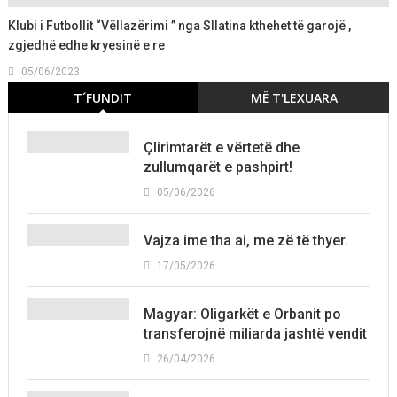
Klubi i Futbollit “Vëllazërimi ” nga Sllatina kthehet të garojë ,
zgjedhë edhe kryesinë e re
05/06/2023
T´FUNDIT
MË T'LEXUARA
Çlirimtarët e vërtetë dhe
zullumqarët e pashpirt!
05/06/2026
Vajza ime tha ai, me zë të thyer.
17/05/2026
Magyar: Oligarkët e Orbanit po
transferojnë miliarda jashtë vendit
26/04/2026