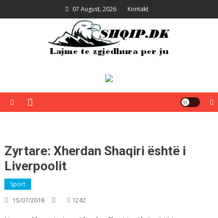
Skip
07 August, 2026
Kontakt
to
content
Shqip.dk
Lajme të zgjedhura për ju
Zyrtare: Xherdan Shaqiri është i
Liverpoolit
Sport
15/07/2018
1242