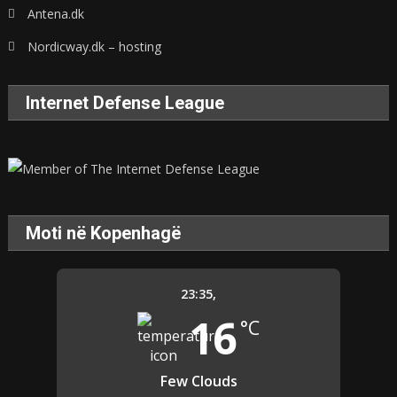
Antena.dk
Nordicway.dk – hosting
Internet Defense League
Moti në Kopenhagë
23:35,
16
°C
Few Clouds