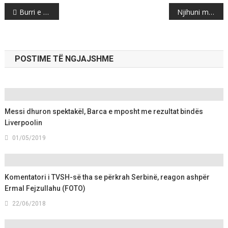
Post
Burri e tradhton me shoqet, modelja hakmerret keqazi (FOTO)
Njihuni me vlerat e rralla të pjeshkës
navigation
POSTIME TË NGJAJSHME
Messi dhuron spektakël, Barca e mposht me rezultat bindës
Liverpoolin
01/05/2019
Komentatori i TVSH-së tha se përkrah Serbinë, reagon ashpër
Ermal Fejzullahu (FOTO)
22/06/2018