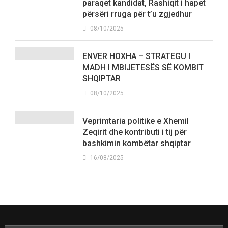
paraqet kandidat, Rashiqit i hapet
përsëri rruga për t’u zgjedhur
08/10/2025
ENVER HOXHA – STRATEGU I
MADH I MBIJETESËS SË KOMBIT
SHQIPTAR
08/10/2025
Veprimtaria politike e Xhemil
Zeqirit dhe kontributi i tij për
bashkimin kombëtar shqiptar
16/08/2025