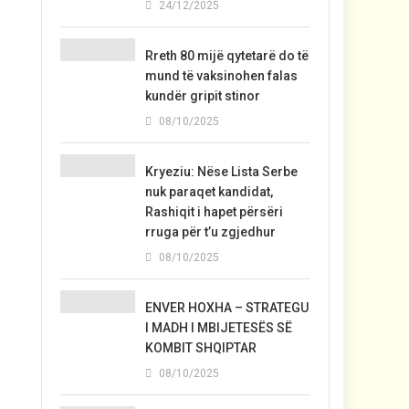
24/12/2025
Rreth 80 mijë qytetarë do të
mund të vaksinohen falas
kundër gripit stinor
08/10/2025
Kryeziu: Nëse Lista Serbe
nuk paraqet kandidat,
Rashiqit i hapet përsëri
rruga për t’u zgjedhur
08/10/2025
ENVER HOXHA – STRATEGU
I MADH I MBIJETESËS SË
KOMBIT SHQIPTAR
08/10/2025