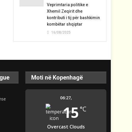
Veprimtaria politike e
Xhemil Zeqirit dhe
kontributi i tij për bashkimin
kombëtar shqiptar
16/08/2025
ague
Moti në Kopenhagë
06:27,
15
°C
Overcast Clouds