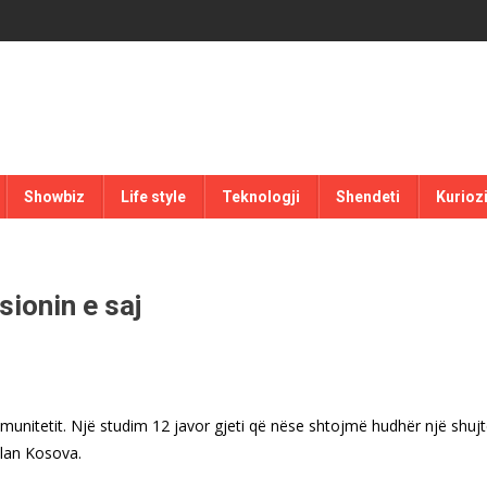
Showbiz
Life style
Teknologji
Shendeti
Kurioz
sionin e saj
 imunitetit. Një studim 12 javor gjeti që nëse shtojmë hudhër një shuj
Klan Kosova.