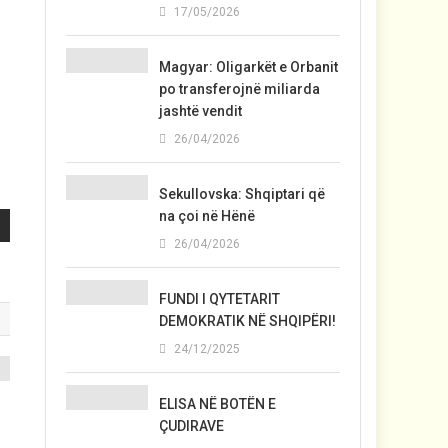
17/05/2026
Magyar: Oligarkët e Orbanit
po transferojnë miliarda
jashtë vendit
26/04/2026
Sekullovska: Shqiptari që
na çoi në Hënë
26/04/2026
FUNDI I QYTETARIT
DEMOKRATIK NË SHQIPËRI!
24/12/2025
ELISA NË BOTËN E
ÇUDIRAVE