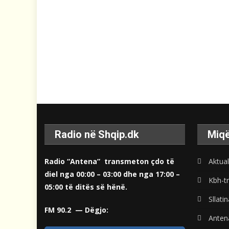
Radio në Shqip.dk
Miqë
Radio “Antena” transmeton çdo të
Aktual
diel nga 00:00 – 03:00 dhe nga 17:00 –
Kbh-tr
05:00 të ditës së hënë.
Sllati
FM 90.2 — Dëgjo:
Anten