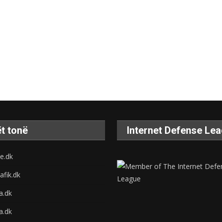
t tonë
Internet Defense Le
e.dk
afik.dk
na.dk
a.dk