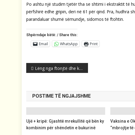
Po ashtu një studim tjetër tha se shtimi i ekstraktit të
përfshirë edhe gripin, deri në 61 për qind. Pra, hudhra 
parandaluar shumë sëmundje, sidomos të ftohtin.
Shpërndaje këtë: / Share this:
Email
WhatsApp
Print
Post
Lëng nga ftonjtë dhe karotat
navigation
POSTIME TË NGJAJSHME
Ujë + kripë: Gjashtë mrekullitë që bën ky
Vaksina e Ok
kombinim për shëndetin e bukurinë
“mbrojtje të