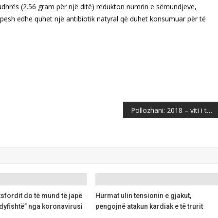
 hudhrës (2.56 gram për një ditë) redukton numrin e sëmundjeve,
shpesh edhe quhet një antibiotik natyral që duhet konsumuar për të
Pollozhani: 2018 – viti i turpit për politikanët shqiptarë në Maqedoni
sfordit do të mund të japë
Hurmat ulin tensionin e gjakut,
 dyfishtë” nga koronavirusi
pengojnë atakun kardiak e të trurit