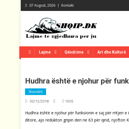
Skip
07 August, 2026
Kontakt
to
content
Shqip.dk
Lajme të zgjedhura për ju
Lajme
Qëndrime
Art dhe Kulturë
Hudhra është e njohur për funk
Shendeti
30/12/2018
1655
Hudhra është e njohur për funksionin e saj për rritjen e
ditore, ajo redukton gripin deri në 63 për qind, njofton 