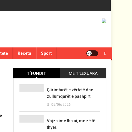
itete
Receta
Sport
T´FUNDIT
MË T'LEXUARA
Çlirimtarët e vërtetë dhe
zullumqarët e pashpirt!
05/06/2026
te
Vajza ime tha ai, me zë të
thyer.