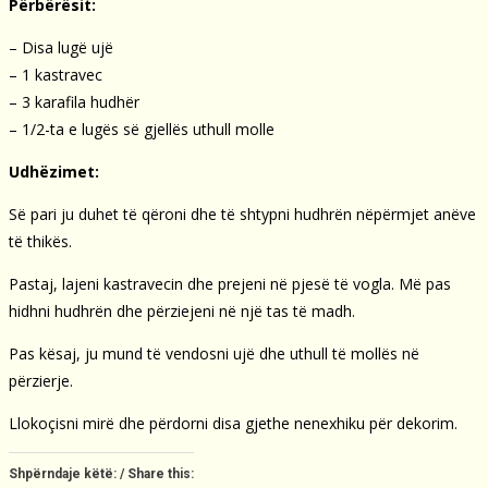
Përbërësit:
– Disa lugë ujë
– 1 kastravec
– 3 karafila hudhër
– 1/2-ta e lugës së gjellës uthull molle
Udhëzimet:
Së pari ju duhet të qëroni dhe të shtypni hudhrën nëpërmjet anëve
të thikës.
Pastaj, lajeni kastravecin dhe prejeni në pjesë të vogla. Më pas
hidhni hudhrën dhe përziejeni në një tas të madh.
Pas kësaj, ju mund të vendosni ujë dhe uthull të mollës në
përzierje.
Llokoçisni mirë dhe përdorni disa gjethe nenexhiku për dekorim.
Shpërndaje këtë: / Share this: