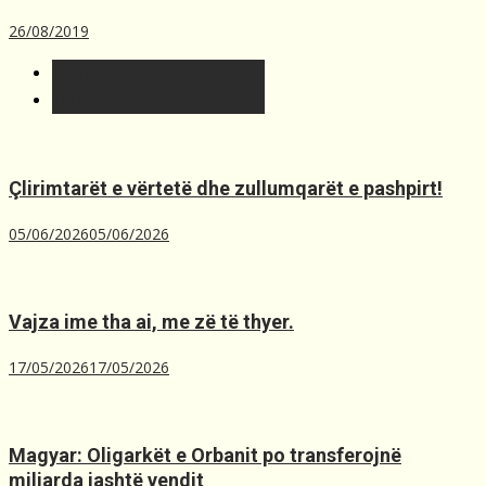
26/08/2019
T´fundit
Më t'lexuara
Çlirimtarët e vërtetë dhe zullumqarët e pashpirt!
05/06/2026
05/06/2026
Vajza ime tha ai, me zë të thyer.
17/05/2026
17/05/2026
Magyar: Oligarkët e Orbanit po transferojnë
miliarda jashtë vendit