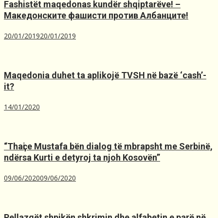
Fashistët maqedonas kundër shqiptarëve! –
Македонските фашисти против Албанците!
20/01/2019
20/01/2019
Maqedonia duhet ta aplikojë TVSH nё bazё ‘cash’-
it?
14/01/2020
“Thaҫi e Mustafa bën dialog të mbrapsht me Serbinë,
ndërsa Kurti e detyroj ta njoh Kosovën”
09/06/2020
09/06/2020
Pellazgët shpikën shkrimin dhe alfabetin e parë në