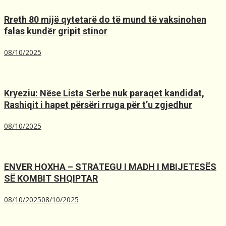
Rreth 80 mijë qytetarë do të mund të vaksinohen
falas kundër gripit stinor
08/10/2025
Kryeziu: Nëse Lista Serbe nuk paraqet kandidat,
Rashiqit i hapet përsëri rruga për t’u zgjedhur
08/10/2025
ENVER HOXHA – STRATEGU I MADH I MBIJETESËS
SË KOMBIT SHQIPTAR
08/10/2025
08/10/2025