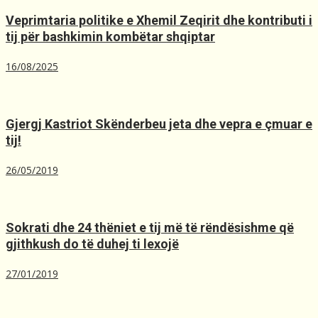
Veprimtaria politike e Xhemil Zeqirit dhe kontributi i
tij për bashkimin kombëtar shqiptar
16/08/2025
Gjergj Kastriot Skënderbeu jeta dhe vepra e çmuar e
tij!
26/05/2019
Sokrati dhe 24 thëniet e tij më të rëndësishme që
gjithkush do të duhej ti lexojë
27/01/2019