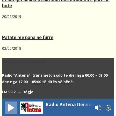
botë
20/01/2019
Patate me pana në furrë
02/06/2018
Radio në Shqip.dk
Radio “Antena” transmeton çdo të diel nga 00:00 – 03:00
dhe nga 17:00 – 05:00 të ditës së hënë.
FM 90.2 — Dëgjo:
Radio Antena Denmark