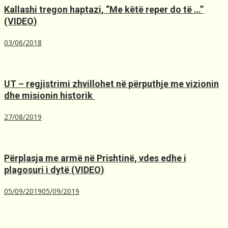
Kallashi tregon haptazi, “Me kёtё reper do tё …”
(VIDEO)
03/06/2018
UT – regjistrimi zhvillohet në përputhje me vizionin
dhe misionin historik ️
27/08/2019
Përplasja me armë në Prishtinë, ​vdes edhe i
plagosuri i dytë (VIDEO)
05/09/2019
05/09/2019