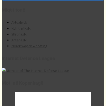
Miqët tonë
Aktuale.dk
Kbh-trafik.dk
Sllatina.dk
Antena.dk
Nordicway.dk – hosting
Internet Defense League
Moti në Kopenhagë
12:06,