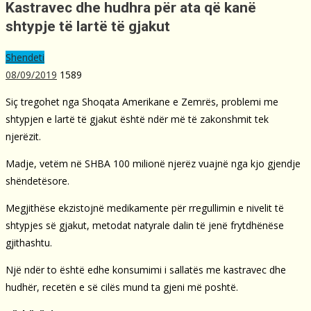
Kastravec dhe hudhra për ata që kanë
shtypje të lartë të gjakut
Shendeti
08/09/2019
1589
Siç tregohet nga Shoqata Amerikane e Zemrës, problemi me
shtypjen e lartë të gjakut është ndër më të zakonshmit tek
njerëzit.
Madje, vetëm në SHBA 100 milionë njerëz vuajnë nga kjo gjendje
shëndetësore.
Megjithëse ekzistojnë medikamente për rregullimin e nivelit të
shtypjes së gjakut, metodat natyrale dalin të jenë frytdhënëse
gjithashtu.
Një ndër to është edhe konsumimi i sallatës me kastravec dhe
hudhër, recetën e së cilës mund ta gjeni më poshtë.