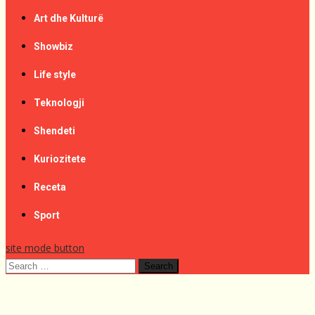
Art dhe Kulturë
Showbiz
Life style
Teknologji
Shendeti
Kuriozitete
Receta
Sport
site mode button
Search
for: