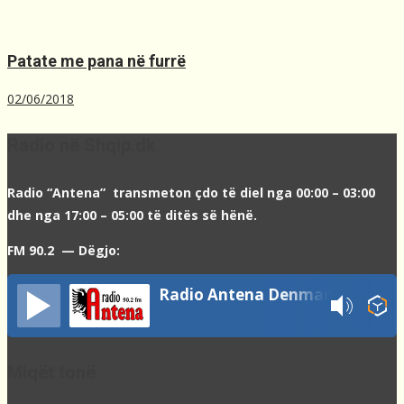
Patate me pana në furrë
02/06/2018
Radio në Shqip.dk
Radio “Antena” transmeton çdo të diel nga 00:00 – 03:00
dhe nga 17:00 – 05:00 të ditës së hënë.
FM 90.2 — Dëgjo:
Radio Antena Denmark
Miqët tonë