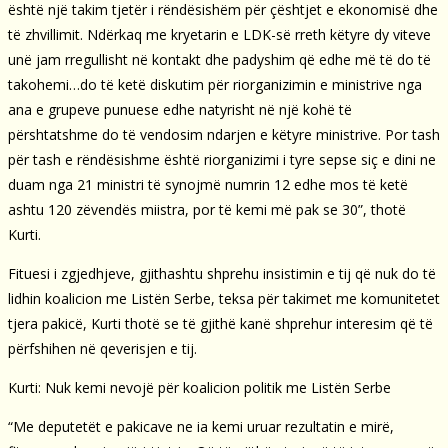
është një takim tjetër i rëndësishëm për çështjet e ekonomisë dhe
të zhvillimit. Ndërkaq me kryetarin e LDK-së rreth këtyre dy viteve
unë jam rregullisht në kontakt dhe padyshim që edhe më të do të
takohemi…do të ketë diskutim për riorganizimin e ministrive nga
ana e grupeve punuese edhe natyrisht në një kohë të
përshtatshme do të vendosim ndarjen e këtyre ministrive. Por tash
për tash e rëndësishme është riorganizimi i tyre sepse siç e dini ne
duam nga 21 ministri të synojmë numrin 12 edhe mos të ketë
ashtu 120 zëvendës miistra, por të kemi më pak se 30”, thotë
Kurti.
Fituesi i zgjedhjeve, gjithashtu shprehu insistimin e tij që nuk do të
lidhin koalicion me Listën Serbe, teksa për takimet me komunitetet
tjera pakicë, Kurti thotë se të gjithë kanë shprehur interesim që të
përfshihen në qeverisjen e tij.
Kurti: Nuk kemi nevojë për koalicion politik me Listën Serbe
“Me deputetët e pakicave ne ia kemi uruar rezultatin e mirë,