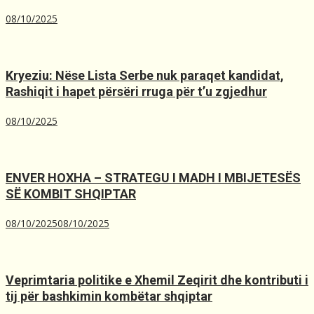
08/10/2025
Kryeziu: Nëse Lista Serbe nuk paraqet kandidat,
Rashiqit i hapet përsëri rruga për t’u zgjedhur
08/10/2025
ENVER HOXHA – STRATEGU I MADH I MBIJETESËS
SË KOMBIT SHQIPTAR
08/10/2025
08/10/2025
Veprimtaria politike e Xhemil Zeqirit dhe kontributi i
tij për bashkimin kombëtar shqiptar