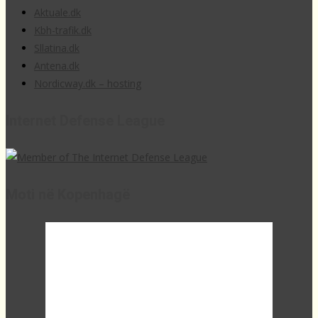
Aktuale.dk
Kbh-trafik.dk
Sllatina.dk
Antena.dk
Nordicway.dk – hosting
Internet Defense League
Moti në Kopenhagë
18:18,
21
°C
broken clouds