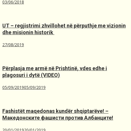
03/06/2018
UT – regjistrimi zhvillohet në përputhje me vizionin
dhe misionin historik ️
27/08/2019
Përplasja me armë në Prishtinë, ​vdes edhe i
plagosuri i dytë (VIDEO)
05/09/2019
05/09/2019
Fashistët maqedonas kundër shqiptarëve! –
Македонските фашисти против Албанците!
20/01/2019
20/01/2019