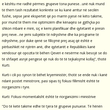
e kështu me radhë përmes grupeve tona punese…unë nuk mund
të them tash rezultatet konkrete se ku kanë arritur në secilën
fushë, sepse janë ekspertët që po marrin pjesë në këto takime,
por mund të them me optimizëm dhe kënaqësi se gjithçka po
shkon mbarë e mirë, siç e kemi planifikuar dhe qytetarët e presin
prej neve…ne jemi subjekte të ndryshme dhe ka programe të
ndryshme, por duke qenë se fillojmë prej asaj që është e
përbashkët në njërën anë, dhe qytetarët e Republikës kanë
vendosur që opozita të bëhen Qeveri e nesërme nuk besojë se do
të shfaqet asnjë pengesë që nuk do të të tejkalojmë kollaj”, thotë
Kurti.
Kurti i cili po synon të bëhet kryeministër, thotë se ende nuk i kanë
ndarë postet ministrore, pasi sipas tij fokusi fillimisht është te
riorganizimi i tyre.
Kurti: Fokusi momentalisht është te riorganizimi i ministrive
“Do të ketë takime edhe të tjera të grupeve punuese. Të hënën