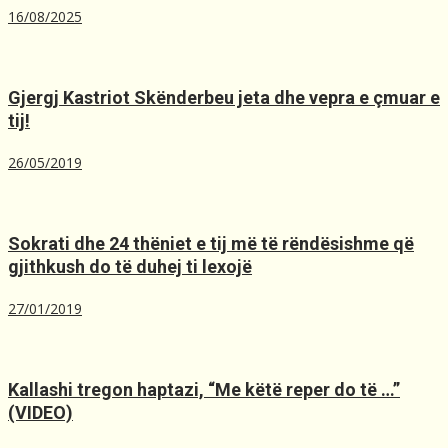
16/08/2025
Gjergj Kastriot Skënderbeu jeta dhe vepra e çmuar e
tij!
26/05/2019
Sokrati dhe 24 thëniet e tij më të rëndësishme që
gjithkush do të duhej ti lexojë
27/01/2019
Kallashi tregon haptazi, “Me kёtё reper do tё …”
(VIDEO)