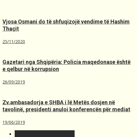
Vjosa Osmani do të shfuqizojë vendime të Hashim
Thaçit
25/11/2020
Gazetari nga Shqipëria: Policia maqedonase është
e qelbur në korrupsion
26/09/2019
Zv.ambasadorja e SHBA i lë Metës dosjen në
tavolinë, presidenti anuloi konferencën për mediat
19/06/2019
T´fundit