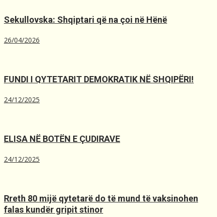
Sekullovska: Shqiptari që na çoi në Hënë
26/04/2026
FUNDI I QYTETARIT DEMOKRATIK NË SHQIPËRI!
24/12/2025
ELISA NË BOTËN E ÇUDIRAVE
24/12/2025
Rreth 80 mijë qytetarë do të mund të vaksinohen
falas kundër gripit stinor