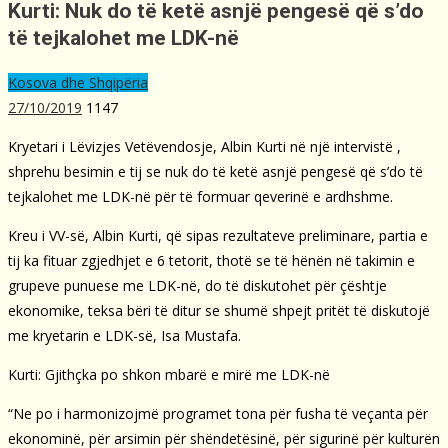
Kurti: Nuk do të ketë asnjë pengesë që s’do
të tejkalohet me LDK-në
Kosova dhe Shqipëria
27/10/2019
1147
Kryetari i Lëvizjes Vetëvendosje, Albin Kurti në një intervistë ,
shprehu besimin e tij se nuk do të ketë asnjë pengesë që s’do të
tejkalohet me LDK-në për të formuar qeverinë e ardhshme.
Kreu i VV-së, Albin Kurti, që sipas rezultateve preliminare, partia e
tij ka fituar zgjedhjet e 6 tetorit, thotë se të hënën në takimin e
grupeve punuese me LDK-në, do të diskutohet për çështje
ekonomike, teksa bëri të ditur se shumë shpejt pritët të diskutojë
me kryetarin e LDK-së, Isa Mustafa.
Kurti: Gjithçka po shkon mbarë e mirë me LDK-në
“Ne po i harmonizojmë programet tona për fusha të veçanta për
ekonominë, për arsimin për shëndetësinë, për sigurinë për kulturën