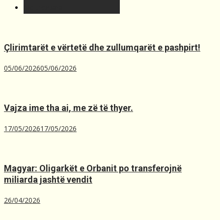
Më t'lexuara
Çlirimtarët e vërtetë dhe zullumqarët e pashpirt!
05/06/2026
05/06/2026
Vajza ime tha ai, me zë të thyer.
17/05/2026
17/05/2026
Magyar: Oligarkët e Orbanit po transferojnë
miliarda jashtë vendit
26/04/2026