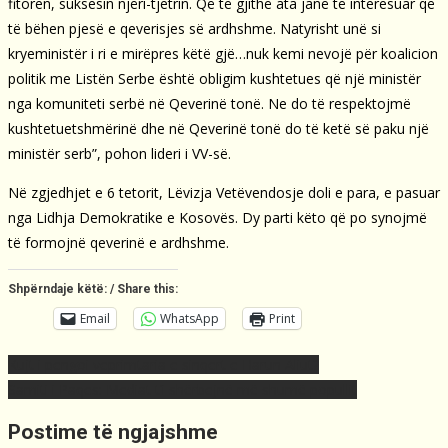
fitoren, suksesin njëri-tjetrin. Që të gjithë ata janë të interesuar që
të bëhen pjesë e qeverisjes së ardhshme. Natyrisht unë si
kryeministër i ri e mirëpres këtë gjë…nuk kemi nevojë për koalicion
politik me Listën Serbe është obligim kushtetues që një ministër
nga komuniteti serbë në Qeverinë tonë. Ne do të respektojmë
kushtetuetshmërinë dhe në Qeverinë tonë do të ketë së paku një
ministër serb”, pohon lideri i VV-së.
Në zgjedhjet e 6 tetorit, Lëvizja Vetëvendosje doli e para, e pasuar
nga Lidhja Demokratike e Kosovës. Dy parti këto që po synojmë
të formojnë qeverinë e ardhshme.
Shpërndaje këtë: / Share this:
Email
WhatsApp
Print
Post
Kujt i pengoi veprimtaria e sinqert e Harun Aliut?
navigation
Samiti i Paqes: Mediat t’i shërbejnë më shumë popullit
Postime të ngjajshme