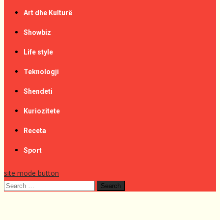
Art dhe Kulturë
Showbiz
Life style
Teknologji
Shendeti
Kuriozitete
Receta
Sport
site mode button
Search
for: