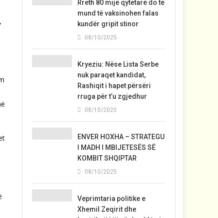
Rreth 80 mijë qytetarë do të
mund të vaksinohen falas
,
kundër gripit stinor
08/10/2025
Kryeziu: Nëse Lista Serbe
nuk paraqet kandidat,
im
Rashiqit i hapet përsëri
rruga për t’u zgjedhur
në
08/10/2025
ENVER HOXHA – STRATEGU
et
I MADH I MBIJETESËS SË
KOMBIT SHQIPTAR
08/10/2025
ë
Veprimtaria politike e
Xhemil Zeqirit dhe