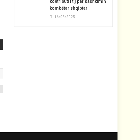
kontributi i tij për bashkimin
kombëtar shqiptar
16/08/2025
e