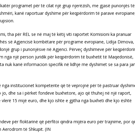
katër programet për të cilat një grup njerëzish, me gjasë punonjës të
shmëri, kanë raportuar dyshime për keqpërdorim të parave evropiane
rupsion.
mi, tha për REL se në maj të këtij viti raportet Komisioni ka pranuar
shës së Agjencisë kombëtare për programe evropiane, Lidija Dimova,
ndonjë grup i punonjësve në Agjenci. Përveç dyshimeve për keqpërdor
im nga një person juridik për keqpërdorim të buxhetit të Maqedonisë,
ata nuk kanë informacion specifik në lidhje me dyshimet se sa para ja
 nga institucionet kompetente që të veprojnë për të pastruar dyshim
jo, dhe sa i përket fondeve buxhetore, ajo që thuhej në një raport,
lerë 15 mijë euro, dhe kjo ishte e gjitha nga buxheti dhe kjo është
ndeve për floktarinë që përfitoi qindra mijëra euro për trajnime, por q
n Aerodrom të Shkupit. (IN