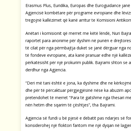
Erasmus Plus, Euridika, Europas dhe Euroguidance janë 
Agjencisë kombëtare për programe evropiane dhe lëviz
tregojnë kallëzimet që kanë arritur te Komisioni Antikor
Anëtari i komisionit që merret me këtë lëndë, Nuri Bajra
raportet para anonime për dyshim në punën e drejtore
të cilat për nga përmbajtja duket se janë dërguar nga 
të fondeve evropiane, ata kanë pranuar edhe një kallëz
përkatësisht për një prokurim publik. Bajrami shton se 
derdhur nga Agjencia.
“Deri më tani është e jona, ka dyshime dhe ne kërkojmë
dhe për të përcaktuar përgjegjësinë nëse ka abuzim apo 
pretendohet të merret “Para të gatshme nga thesari me v
nën hetim dhe sqarim të çështjes”, tha Bajrami.
Agjencia së fundi u bë pjesë e debatit pas ndarjes së fo
konsiderohej një floktori fantom me një dyqan në lagje