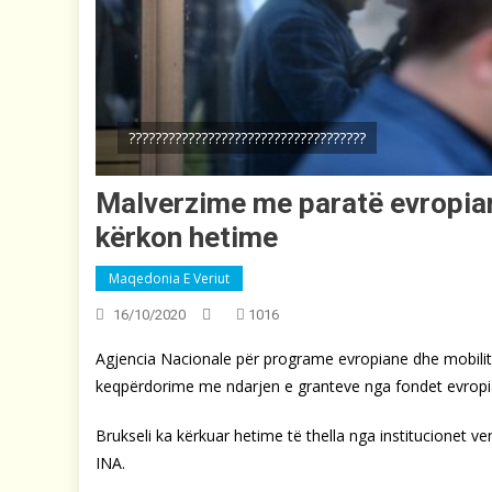
????????????????????????????????????
Malverzime me paratë evropian
kërkon hetime
Maqedonia E Veriut
16/10/2020
1016
Agjencia Nacionale për programe evropiane dhe mobilite
keqpërdorime me ndarjen e granteve nga fondet evropi
Brukseli ka kërkuar hetime të thella nga institucionet
INA.