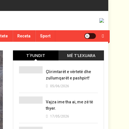
itete
Receta
Sport
T´FUNDIT
MË T'LEXUARA
Çlirimtarët e vërtetë dhe
zullumqarët e pashpirt!
05/06/2026
Vajza ime tha ai, me zë të
thyer.
17/05/2026