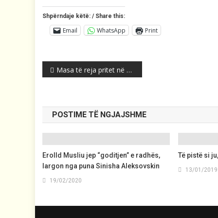
Shpërndaje këtë: / Share this:
Email
WhatsApp
Print
Post
Masa të reja pritet në Maqedoni, kufizim i orarit të lokaleve dhe kufizime në transport…
navigation
POSTIME TË NGJAJSHME
Erolld Musliu jep “goditjen” e radhës,
Të pistë si ju
largon nga puna Sinisha Aleksovskin
13/01/2019
19/02/2020