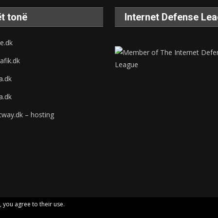
t tonë
Internet Defense Le
e.dk
afik.dk
na.dk
a.dk
cway.dk – hosting
, you agree to their use.