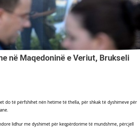
e në Maqedoninë e Veriut, Brukseli
t do të përfshihet nën hetime të thella, për shkak të dyshimeve për
ane.
 vendore lidhur me dyshimet për keqpërdorime të mundshme, përcjell