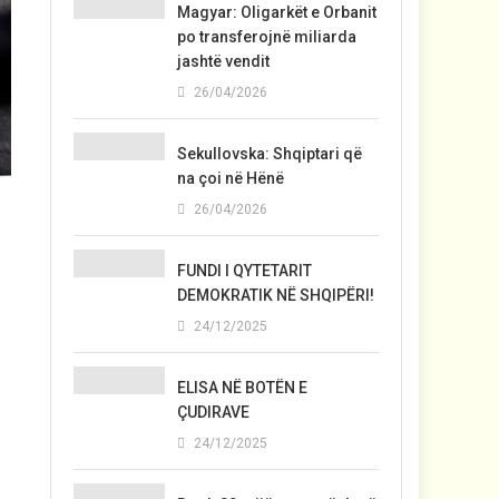
Magyar: Oligarkët e Orbanit
po transferojnë miliarda
jashtë vendit
26/04/2026
Sekullovska: Shqiptari që
na çoi në Hënë
26/04/2026
FUNDI I QYTETARIT
DEMOKRATIK NË SHQIPËRI!
24/12/2025
ELISA NË BOTËN E
ÇUDIRAVE
24/12/2025