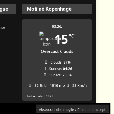
ague
Moti në Kopenhagë
03:26,
15
°C
Overcast Clouds
Clouds:
87%
Sunrise:
04:26
Sunset:
20:04
82 %
1016 mb
28 Km/h
Last updated: 03:21