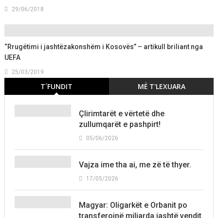
29/06/2018
“Rrugëtimi i jashtëzakonshëm i Kosovës” – artikull briliant nga
UEFA
25/03/2019
T´FUNDIT
MË T'LEXUARA
Çlirimtarët e vërtetë dhe
zullumqarët e pashpirt!
05/06/2026
Vajza ime tha ai, me zë të thyer.
17/05/2026
Magyar: Oligarkët e Orbanit po
transferojnë miliarda jashtë vendit