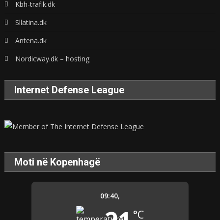
Kbh-trafik.dk
Sllatina.dk
Antena.dk
Nordicway.dk – hosting
Internet Defense League
Moti në Kopenhagë
09:40,
°C