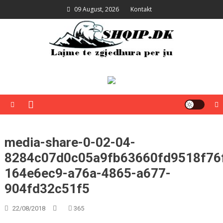
Skip
09 August, 2026
Kontakt
to
content
Shqip.dk
Lajme të zgjedhura për ju
media-share-0-02-04-
8284c07d0c05a9fb63660fd9518f76
164e6ec9-a76a-4865-a677-
904fd32c51f5
22/08/2018
365