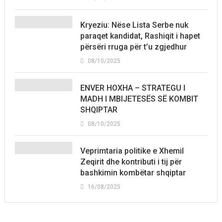
Kryeziu: Nëse Lista Serbe nuk
paraqet kandidat, Rashiqit i hapet
përsëri rruga për t’u zgjedhur
08/10/2025
ENVER HOXHA – STRATEGU I
MADH I MBIJETESËS SË KOMBIT
SHQIPTAR
08/10/2025
Veprimtaria politike e Xhemil
Zeqirit dhe kontributi i tij për
bashkimin kombëtar shqiptar
16/08/2025