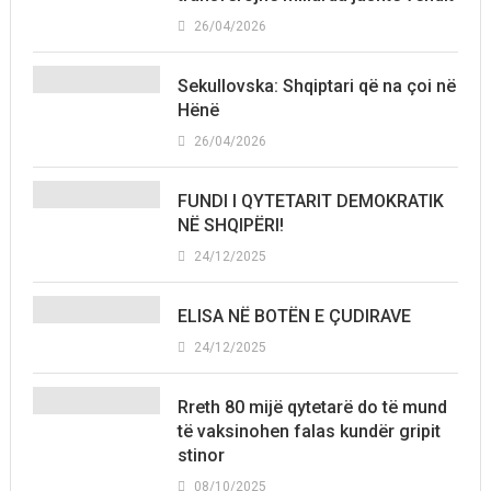
26/04/2026
Sekullovska: Shqiptari që na çoi në
Hënë
26/04/2026
FUNDI I QYTETARIT DEMOKRATIK
NË SHQIPËRI!
24/12/2025
ELISA NË BOTËN E ÇUDIRAVE
24/12/2025
Rreth 80 mijë qytetarë do të mund
të vaksinohen falas kundër gripit
stinor
08/10/2025