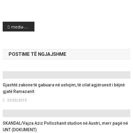
Post
media-share-0-02-04-8284c07d0c05a9fb63660fd9518f76f42df8fcfb81d212e8a9e83d55c4461908-164e6ec9-a76a-4865-a677-904fd32c51f5
navigation
POSTIME TË NGJAJSHME
Gjashtë zakone të gabuara në ushqim, të cilat agjëruesit i bëjnë
gjatë Ramazanit
23/05/2019
SKANDAL/Vajza Aziz Pollozhanit studion në Austri, merr pagë në
UNT (DOKUMENT)