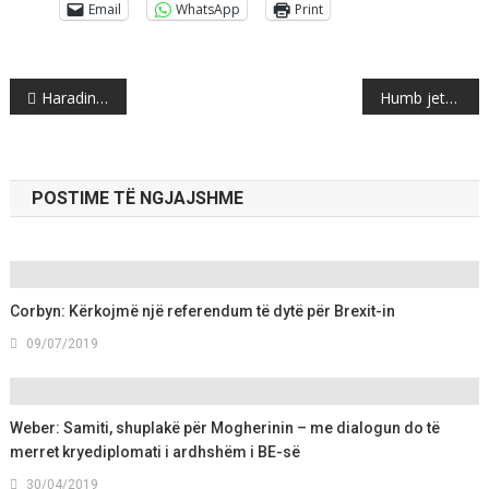
Email
WhatsApp
Print
Post
Haradinaj: Ky është viti i konsolidimit si shtet dhe i përmbylljes së temave të hapura
Humb jetën këngëtari i njohur Shaban Shauliç
navigation
POSTIME TË NGJAJSHME
Corbyn: Kërkojmë një referendum të dytë për Brexit-in
09/07/2019
Weber: Samiti, shuplakë për Mogherinin – me dialogun do të
merret kryediplomati i ardhshëm i BE-së
30/04/2019