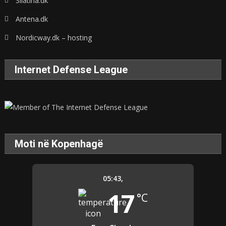
Sllatina.dk
Antena.dk
Nordicway.dk – hosting
Internet Defense League
Moti në Kopenhagë
05:43,
17
°C