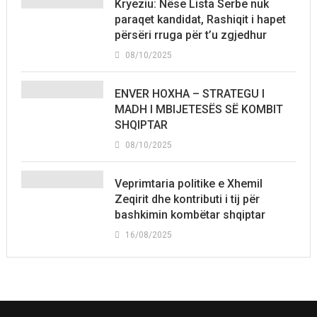
Kryeziu: Nëse Lista Serbe nuk
paraqet kandidat, Rashiqit i hapet
përsëri rruga për t’u zgjedhur
08/10/2025
ENVER HOXHA – STRATEGU I
MADH I MBIJETESËS SË KOMBIT
SHQIPTAR
08/10/2025
Veprimtaria politike e Xhemil
Zeqirit dhe kontributi i tij për
bashkimin kombëtar shqiptar
16/08/2025