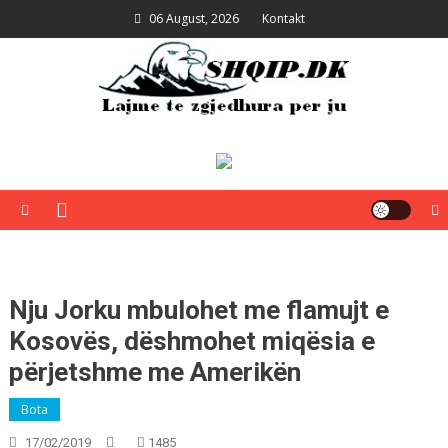
Skip
06 August, 2026
Kontakt
to
content
Shqip.dk
Lajme të zgjedhura për ju
Nju Jorku mbulohet me flamujt e
Kosovës, dëshmohet miqësia e
përjetshme me Amerikën
Bota
17/02/2019
1485