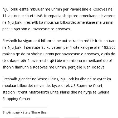
Nju Jorku është mbuluar me urimin për Pavarësinë e Kosovës në
11 vjetorin e shtetësisë. Kompania shqiptaro amerikane që vepron
në Nju Jork, FreshAlb ka mbushur billbordet amerikane me urimin
për 11 vjetorin e Pavarësisë të Kosovës.
FreshAlb ka siguruar 6 billborde ne autostradën më të frekuentuar
në Nju Jork- Interstate 95 ku vetëm për 1 ditë kalojnë afër 182,300
makina që do ta shohin urimin për pavarësinë e Kosovës, e cila do
të shfaqet për 2 javë rresht që i bie me miliona mmerikanë do të
shohin flamurin e Kosovës me urimin, përcjellë Klan Kosova.
FreshAlb gjendet ne White Plains, Nju Jork ku dhe në at qytet ka
mbuluar billbordet në vendet kyçe si tek US Supreme Court,
stacioni i trenit MetroNorth Ëhite Plains dhe në hyrje te Galeria
Shopping Center.
Shpërndaje këtë: / Share this: