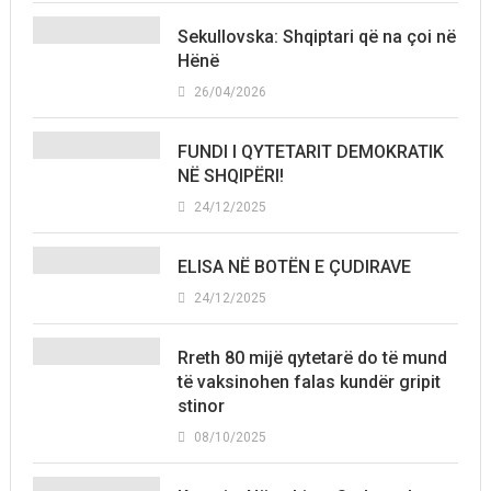
Sekullovska: Shqiptari që na çoi në
Hënë
26/04/2026
FUNDI I QYTETARIT DEMOKRATIK
NË SHQIPËRI!
24/12/2025
ELISA NË BOTËN E ÇUDIRAVE
24/12/2025
Rreth 80 mijë qytetarë do të mund
të vaksinohen falas kundër gripit
stinor
08/10/2025