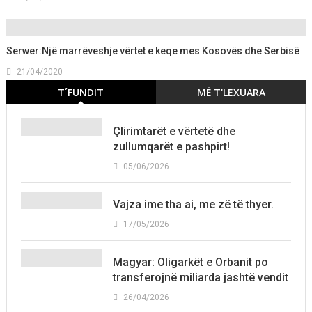
Serwer:Një marrëveshje vërtet e keqe mes Kosovës dhe Serbisë
21/04/2020
T´FUNDIT
MË T'LEXUARA
Çlirimtarët e vërtetë dhe
zullumqarët e pashpirt!
05/06/2026
Vajza ime tha ai, me zë të thyer.
17/05/2026
Magyar: Oligarkët e Orbanit po
transferojnë miliarda jashtë vendit
26/04/2026