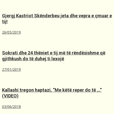
Gjergj Kastriot Skënderbeu jeta dhe vepra e çmuar e
tij!
26/05/2019
Sokrati dhe 24 thëniet e tij më të rëndësishme që
gjithkush do të duhej ti lexojë
27/01/2019
Kallashi tregon haptazi, “Me kёtё reper do tё …”
(VIDEO)
03/06/2018