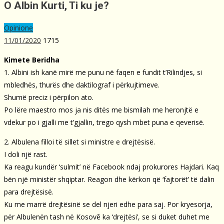
O Albin Kurti, Ti ku je?
Opinione
11/01/2020
1715
Kimete Beridha
1. Albini ish kanë mirë me punu në faqen e fundit t’Rilindjes, si
mbledhës, thurës dhe daktilograf i përkujtimeve.
Shumë preciz i përpilon ato.
Po lëre maestro mos ja nis ditës me bismilah me heronjtë e
vdekur po i gjalli me t’gjallin, trego qysh mbet puna e qeverisë.
2. Albulena filloi të sillet si ministre e drejtësisë.
I doli një rast.
Ka reagu kundër ‘sulmit’ në Facebook ndaj prokurores Hajdari. Kaq
bën një ministër shqiptar. Reagon dhe kërkon që ‘fajtorët’ të dalin
para drejtësisë.
Ku me marrë drejtësinë se del njeri edhe para saj. Por kryesorja,
për Albulenën tash në Kosovē ka ‘drejtësi’, se si duket duhet me