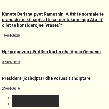
Kimete Berisha-pyet Ramushin: A është normale të
pranosh me kënaqësi ftesat për takime nga Ata, të
cilët të konsiderojnë ‘vrasës’?
19/04/2020
Një propozim për Albin Kurtin dhe Vjosa Osmanin
07/09/2019
Presidenti joshqiptar dhe votuesit shqiptarë
25/04/2019
T´fundit
Më t'lexuara