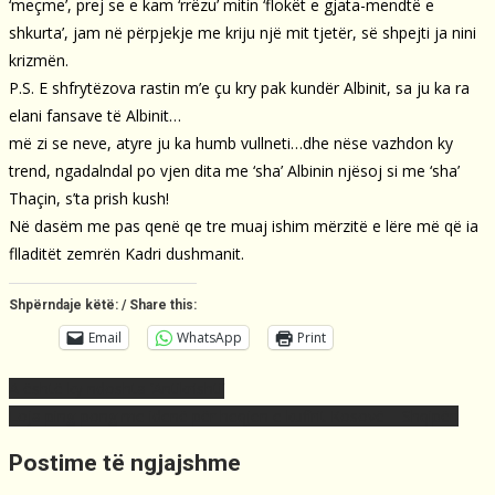
‘meçme’, prej se e kam ‘rrëzu’ mitin ‘flokët e gjata-mendtë e
shkurta’, jam në përpjekje me kriju një mit tjetër, së shpejti ja nini
krizmën.
P.S. E shfrytëzova rastin m’e çu kry pak kundër Albinit, sa ju ka ra
elani fansave të Albinit…
më zi se neve, atyre ju ka humb vullneti…dhe nëse vazhdon ky
trend, ngadalndal po vjen dita me ‘sha’ Albinin njësoj si me ‘sha’
Thaçin, s’ta prish kush!
Në dasëm me pas qenë qe tre muaj ishim mërzitë e lëre më që ia
flladitët zemrën Kadri dushmanit.
Shpërndaje këtë: / Share this:
Email
WhatsApp
Print
Post
A është ky ndoshta ‘Antikrishti’
navigation
Loja ping-pong me idenë për heqjen e kufirit Kosovë – Shqipëri
Postime të ngjajshme