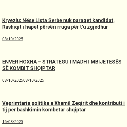
Kryeziu: Nëse Lista Serbe nuk paraqet kandidat,
Rashiqit i hapet përsëri rruga për t’u zgjedhur
08/10/2025
ENVER HOXHA – STRATEGU I MADH I MBIJETESËS
SË KOMBIT SHQIPTAR
08/10/2025
08/10/2025
Veprimtaria politike e Xhemil Zeqirit dhe kontributi i
tij për bashkimin kombëtar shqiptar
16/08/2025