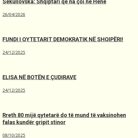
Sekullovska: Shqiptari që na çoi në Hënë
26/04/2026
FUNDI I QYTETARIT DEMOKRATIK NË SHQIPËRI!
24/12/2025
ELISA NË BOTËN E ÇUDIRAVE
24/12/2025
Rreth 80 mijë qytetarë do të mund të vaksinohen
falas kundër gripit stinor
08/10/2025