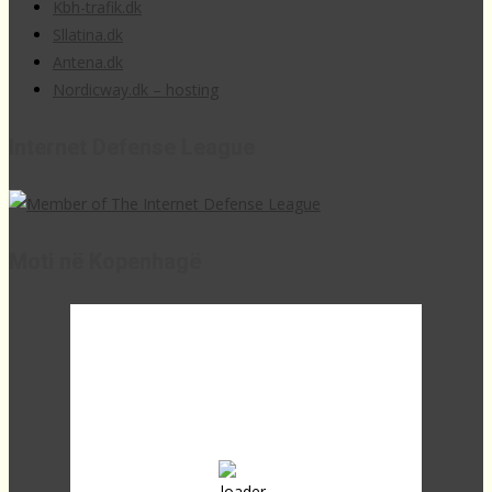
Kbh-trafik.dk
Sllatina.dk
Antena.dk
Nordicway.dk – hosting
Internet Defense League
Moti në Kopenhagë
12:04,
23
°C
overcast clouds
56 %
1017 mb