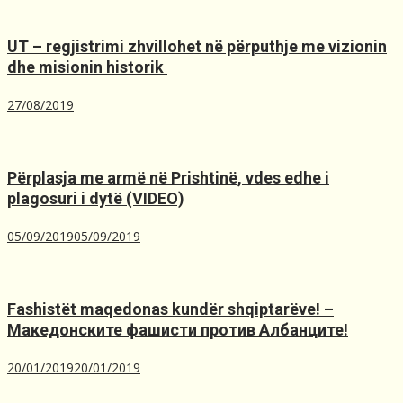
UT – regjistrimi zhvillohet në përputhje me vizionin
dhe misionin historik ️
27/08/2019
Përplasja me armë në Prishtinë, ​vdes edhe i
plagosuri i dytë (VIDEO)
05/09/2019
05/09/2019
Fashistët maqedonas kundër shqiptarëve! –
Македонските фашисти против Албанците!
20/01/2019
20/01/2019