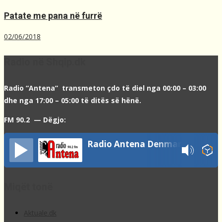
Patate me pana në furrë
02/06/2018
Radio në Shqip.dk
Radio “Antena” transmeton çdo të diel nga 00:00 – 03:00
dhe nga 17:00 – 05:00 të ditës së hënë.
FM 90.2 — Dëgjo:
Radio Antena Denmark
Miqët tonë
Aktuale.dk