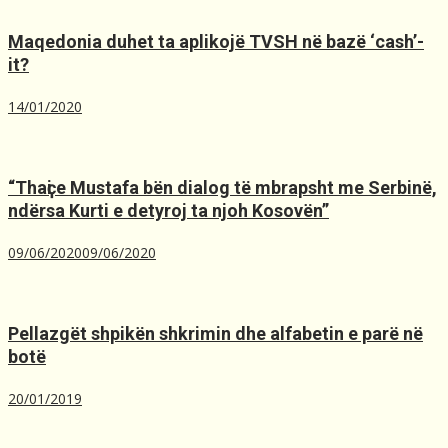
Maqedonia duhet ta aplikojë TVSH nё bazё ‘cash’-
it?
14/01/2020
“Thaҫi e Mustafa bën dialog të mbrapsht me Serbinë,
ndërsa Kurti e detyroj ta njoh Kosovën”
09/06/2020
09/06/2020
Pellazgët shpikën shkrimin dhe alfabetin e parë në
botë
20/01/2019