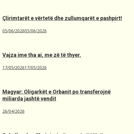
Çlirimtarët e vërtetë dhe zullumqarët e pashpirt!
05/06/2026
05/06/2026
Vajza ime tha ai, me zë të thyer.
17/05/2026
17/05/2026
Magyar: Oligarkët e Orbanit po transferojnë
miliarda jashtë vendit
26/04/2026