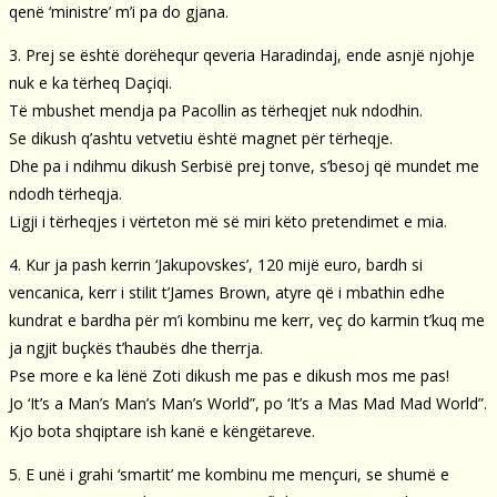
qenë ‘ministre’ m’i pa do gjana.
3. Prej se është dorëhequr qeveria Haradindaj, ende asnjë njohje
nuk e ka tërheq Daçiqi.
Të mbushet mendja pa Pacollin as tërheqjet nuk ndodhin.
Se dikush q’ashtu vetvetiu është magnet për tërheqje.
Dhe pa i ndihmu dikush Serbisë prej tonve, s’besoj që mundet me
ndodh tërheqja.
Ligji i tërheqjes i vërteton më së miri këto pretendimet e mia.
4. Kur ja pash kerrin ‘Jakupovskes’, 120 mijë euro, bardh si
vencanica, kerr i stilit t’James Brown, atyre që i mbathin edhe
kundrat e bardha për m’i kombinu me kerr, veç do karmin t’kuq me
ja ngjit buçkës t’haubës dhe therrja.
Pse more e ka lënë Zoti dikush me pas e dikush mos me pas!
Jo ‘It’s a Man’s Man’s Man’s World”, po ‘It’s a Mas Mad Mad World”.
Kjo bota shqiptare ish kanë e këngëtareve.
5. E unë i grahi ‘smartit’ me kombinu me mençuri, se shumë e