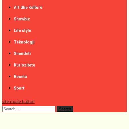
Art dhe Kulturë
Showbiz
Life style
Teknologji
Shendeti
Kuriozitete
Receta
Sport
site mode button
Search
for: