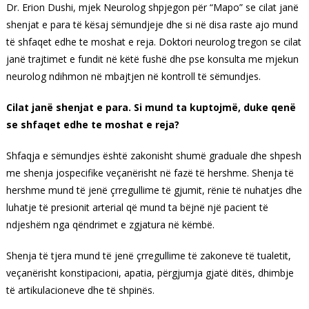
Dr. Erion Dushi, mjek Neurolog shpjegon për “Mapo” se cilat janë
shenjat e para të kësaj sëmundjeje dhe si në disa raste ajo mund
të shfaqet edhe te moshat e reja. Doktori neurolog tregon se cilat
janë trajtimet e fundit në këtë fushë dhe pse konsulta me mjekun
neurolog ndihmon në mbajtjen në kontroll të sëmundjes.
Cilat janë shenjat e para. Si mund ta kuptojmë, duke qenë
se shfaqet edhe te moshat e reja?
Shfaqja e sëmundjes është zakonisht shumë graduale dhe shpesh
me shenja jospecifike veçanërisht në fazë të hershme. Shenja të
hershme mund të jenë çrregullime të gjumit, rënie të nuhatjes dhe
luhatje të presionit arterial që mund ta bëjnë një pacient të
ndjeshëm nga qëndrimet e zgjatura në këmbë.
Shenja të tjera mund të jenë çrregullime të zakoneve të tualetit,
veçanërisht konstipacioni, apatia, përgjumja gjatë ditës, dhimbje
të artikulacioneve dhe të shpinës.