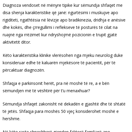
Diagnoza vendoset në mënyre tipike kur sëmundja shfaqet me
disa shenja karakteristike që janë: ngurtësimi i muskujve apo
rigiditeti, ngathtësia në lëvizje apo bradikinezia, dridhja e anësive
dhe kokës, dhe çrregullimi i reflekseve të posturës të cilat na
ruajnë nga rrëzimet kur ndryshojmë pozicionin e trupit gjatë
aktivitetit ditor.
Këto karakteristika klinike vlerësohen nga mjeku neurolog duke
konsideruar edhe të kaluarën mjekësore të pacientit, për të
përcaktuar diagnozën.
Shfaqja e parkinsonit herët, pra në moshë të re, a e bën
sëmundjen më të vështirë për t’u menaxhuar?
Sëmundja shfaqet zakonisht në dekadën e gjashtë dhe të shtatë
të jetës. Shfaqja para moshës 50 vjeç konsiderohet moshë e
hershme.
Në këto raste shpeshherë gjenden faktorë familjarë apo