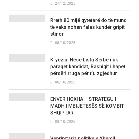
24/12/2025
Rreth 80 mijë qytetarë do të mund
të vaksinohen falas kundër gripit
stinor
08/10/2025
Kryeziu: Nëse Lista Serbe nuk
paraqet kandidat, Rashiqit i hapet
përsëri rruga për t’u zgjedhur
08/10/2025
ENVER HOXHA – STRATEGU I
MADH I MBIJETESËS SË KOMBIT
SHQIPTAR
08/10/2025
Veprimtaria politike e Xhemil