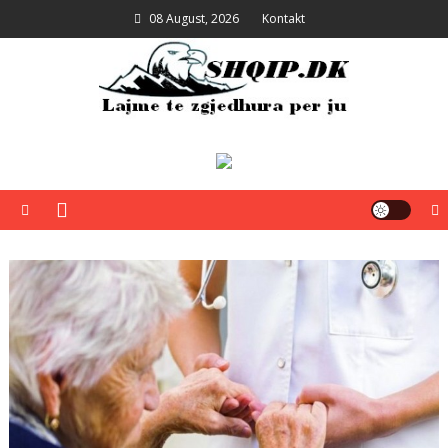
Skip
08 August, 2026
Kontakt
to
content
Shqip.dk
Lajme të zgjedhura për ju