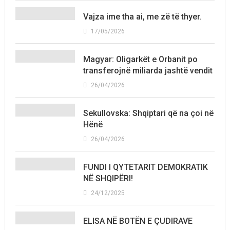
Vajza ime tha ai, me zë të thyer.
17/05/2026
Magyar: Oligarkët e Orbanit po
transferojnë miliarda jashtë vendit
26/04/2026
Sekullovska: Shqiptari që na çoi në
Hënë
26/04/2026
FUNDI I QYTETARIT DEMOKRATIK
NË SHQIPËRI!
24/12/2025
ELISA NË BOTËN E ÇUDIRAVE