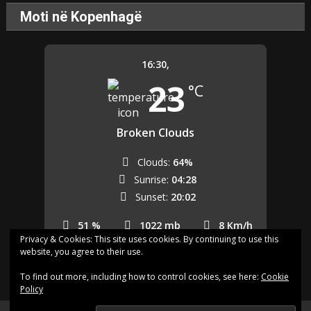
Moti në Kopenhagë
16:30,
23
°C
Broken Clouds
Clouds:
64%
Sunrise:
04:28
Sunset:
20:02
51 %
1022 mb
8 Km/h
Privacy & Cookies: This site uses cookies. By continuing to use this
website, you agree to their use.
Last updated: 16:26
To find out more, including how to control cookies, see here:
Cookie
Policy