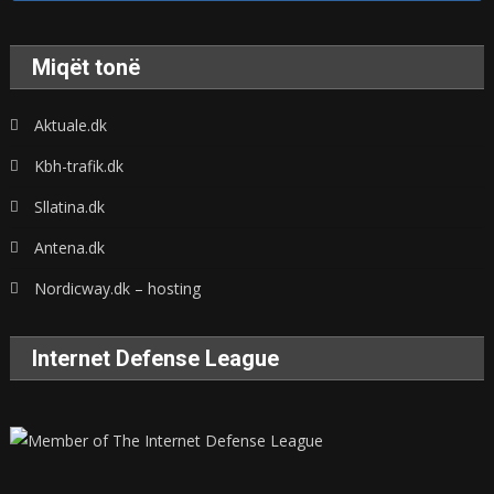
Miqët tonë
Aktuale.dk
Kbh-trafik.dk
Sllatina.dk
Antena.dk
Nordicway.dk – hosting
Internet Defense League