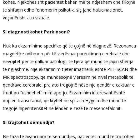
kohës. Njëkohësisht pacientët bëhen më të ndjeshëm dhe fillojnë
të shfaqin edhe fenomenin psikotik, siç janë halucinacionet,
veçanërisht ato vizuale.
Si diagnostikohet Parkinsoni?
Nuk ka ekzaminime specifike që të çojnë në diagnozë. Rezonanca
magnetike ndihmon për të vlerësuar parenkimen cerebrale dhe
nevojitet për të dalluar patologji të tjera që mund të japin shenja
te ngjashme. Një ekzaminim tjetër imazherik është PET SCAN dhe
MR spectroscopy, që mundësojnë vlerësim në nivel metabolik të
qendrave cerebrale, pra ato tregojnë nëse një qendër e caktuar e
trurit po “ushqehet” mirë apo jo. Ekzaminim interesant është
dopleri transcranial, që kryhet në spitalin Hygeia dhe mund të
tregojë hiperintensitet në lëndën e zezë të mesencefalonit.
Si trajtohet sëmundja?
Në faza të avancuara të sëmundjes, pacientët mund të trajtohen