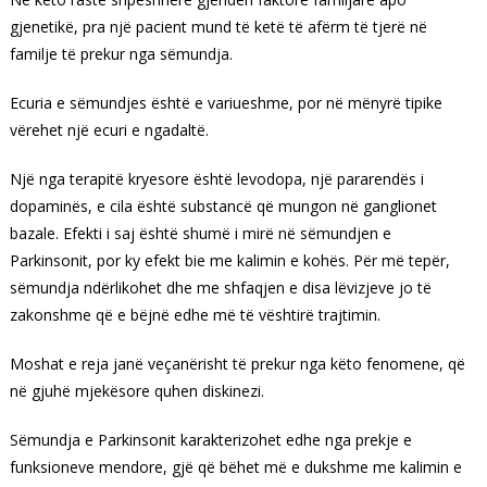
gjenetikë, pra një pacient mund të ketë të afërm të tjerë në
familje të prekur nga sëmundja.
Ecuria e sëmundjes është e variueshme, por në mënyrë tipike
vërehet një ecuri e ngadaltë.
Një nga terapitë kryesore është levodopa, një pararendës i
dopaminës, e cila është substancë që mungon në ganglionet
bazale. Efekti i saj është shumë i mirë në sëmundjen e
Parkinsonit, por ky efekt bie me kalimin e kohës. Për më tepër,
sëmundja ndërlikohet dhe me shfaqjen e disa lëvizjeve jo të
zakonshme që e bëjnë edhe më të vështirë trajtimin.
Moshat e reja janë veçanërisht të prekur nga këto fenomene, që
në gjuhë mjekësore quhen diskinezi.
Sëmundja e Parkinsonit karakterizohet edhe nga prekje e
funksioneve mendore, gjë që bëhet më e dukshme me kalimin e