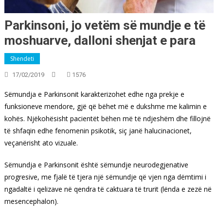
Parkinsoni, jo vetëm së mundje e të
moshuarve, dalloni shenjat e para
Shendeti
17/02/2019
1576
Sëmundja e Parkinsonit karakterizohet edhe nga prekje e
funksioneve mendore, gjë që bëhet më e dukshme me kalimin e
kohës. Njëkohësisht pacientët bëhen më të ndjeshëm dhe fillojnë
të shfaqin edhe fenomenin psikotik, siç janë halucinacionet,
veçanërisht ato vizuale.
Sëmundja e Parkinsonit është sëmundje neurodegjenative
progresive, me fjalë të tjera një sëmundje që vjen nga dëmtimi i
ngadaltë i qelizave në qendra të caktuara të trurit (lënda e zezë në
mesencephalon).