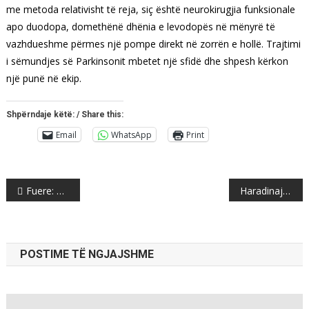
me metoda relativisht të reja, siç është neurokirugjia funksionale
apo duodopa, domethënë dhënia e levodopës në mënyrë të
vazhdueshme përmes një pompe direkt në zorrën e hollë. Trajtimi
i sëmundjes së Parkinsonit mbetet një sfidë dhe shpesh kërkon
një punë në ekip.
Shpërndaje këtë: / Share this:
Email
WhatsApp
Print
Post
Fuere: Gruevski iku për shkak të partizimit, kjo qeveri të mos i përsëris gabimet e njejta
Haradinaj: Ky është viti i konsolidimit si shtet dhe i përmbylljes së temave të hapura
navigation
POSTIME TË NGJAJSHME