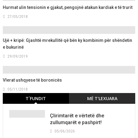
Hurmat ulin tensionin e gjakut, pengojnë atakun kardiak e të trurit
27/05/2018
Ujë + kripë: Gjashtë mrekullitë që bën ky kombinim për shëndetin
e bukurinë
29/09/2019
Vlerat ushqyese të boronicës
05/11/2018
T´FUNDIT
MË T'LEXUARA
Çlirimtarët e vërtetë dhe
zullumqarët e pashpirt!
05/06/2026