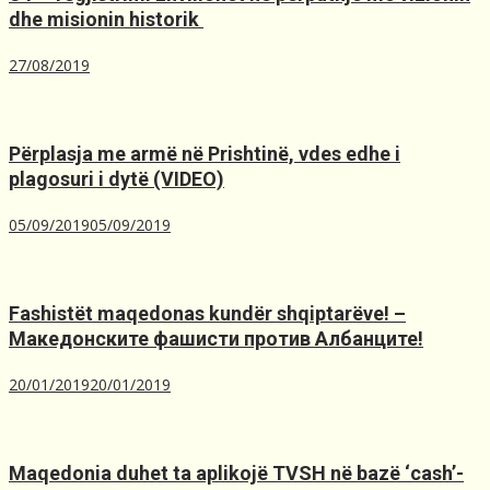
dhe misionin historik ️
27/08/2019
Përplasja me armë në Prishtinë, ​vdes edhe i
plagosuri i dytë (VIDEO)
05/09/2019
05/09/2019
Fashistët maqedonas kundër shqiptarëve! –
Македонските фашисти против Албанците!
20/01/2019
20/01/2019
Maqedonia duhet ta aplikojë TVSH nё bazё ‘cash’-