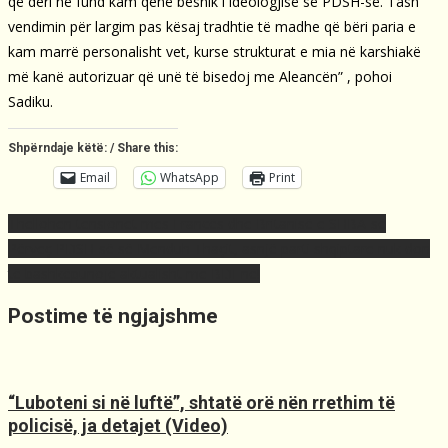
që deri në fund kam qenë besnik i ideologjisë së PDSH-së. Tash
vendimin për largim pas kësaj tradhtie të madhe që bëri paria e
kam marrë personalisht vet, kurse strukturat e mia në karshiakë
më kanë autorizuar që unë të bisedoj me Aleancën” , pohoi
Sadiku.
Shpërndaje këtë: / Share this:
Email
WhatsApp
Print
Post
Thellohen tensionet mes Francës dhe Britanisë e SHBA-së
navigation
Përveç PDSH-së së Menduh Thaçit, asnjë parti shqiptare nuk don
të bashkëpunojë aktualisht me BDI-në!
Postime të ngjajshme
“Luboteni si në luftë”, shtatë orë nën rrethim të
policisë, ja detajet (Video)