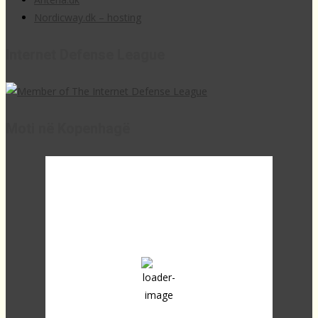
Nordicway.dk – hosting
Internet Defense League
Moti në Kopenhagë
17:16,
18
°C
clear sky
60 %
1019 mb
24 Km/h
Clouds:
6%