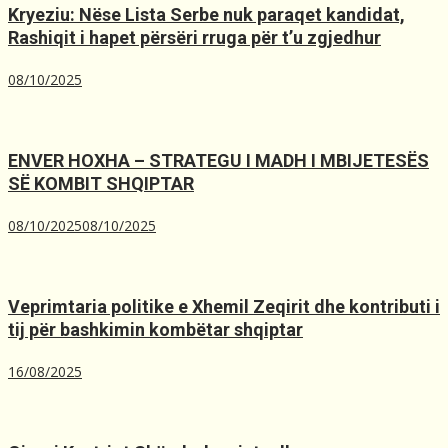
Kryeziu: Nëse Lista Serbe nuk paraqet kandidat,
Rashiqit i hapet përsëri rruga për t’u zgjedhur
08/10/2025
ENVER HOXHA – STRATEGU I MADH I MBIJETESËS
SË KOMBIT SHQIPTAR
08/10/2025
08/10/2025
Veprimtaria politike e Xhemil Zeqirit dhe kontributi i
tij për bashkimin kombëtar shqiptar
16/08/2025