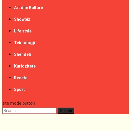
Art dhe Kulturë
Showbiz
Life style
Teknologji
Shendeti
Kuriozitete
Receta
Sport
site mode button
Search
for: