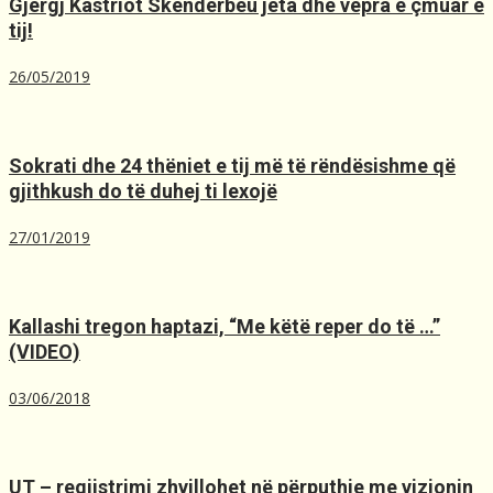
Gjergj Kastriot Skënderbeu jeta dhe vepra e çmuar e
tij!
26/05/2019
Sokrati dhe 24 thëniet e tij më të rëndësishme që
gjithkush do të duhej ti lexojë
27/01/2019
Kallashi tregon haptazi, “Me kёtё reper do tё …”
(VIDEO)
03/06/2018
UT – regjistrimi zhvillohet në përputhje me vizionin