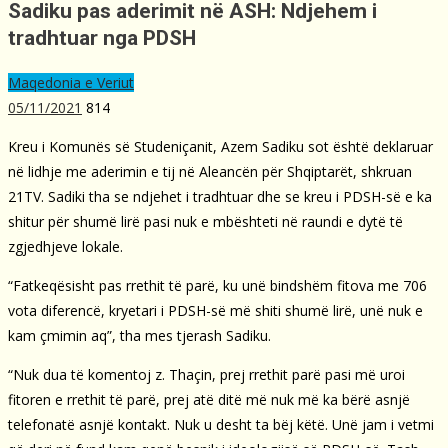
Sadiku pas aderimit në ASH: Ndjehem i
tradhtuar nga PDSH
Maqedonia e Veriut
05/11/2021
814
Kreu i Komunës së Studeniçanit, Azem Sadiku sot është deklaruar
në lidhje me aderimin e tij në Aleancën për Shqiptarët, shkruan
21TV. Sadiki tha se ndjehet i tradhtuar dhe se kreu i PDSH-së e ka
shitur për shumë lirë pasi nuk e mbështeti në raundi e dytë të
zgjedhjeve lokale.
“Fatkeqësisht pas rrethit të parë, ku unë bindshëm fitova me 706
vota diferencë, kryetari i PDSH-së më shiti shumë lirë, unë nuk e
kam çmimin aq”, tha mes tjerash Sadiku.
“Nuk dua të komentoj z. Thaçin, prej rrethit parë pasi më uroi
fitoren e rrethit të parë, prej atë ditë më nuk më ka bërë asnjë
telefonatë asnjë kontakt. Nuk u desht ta bëj këtë. Unë jam i vetmi