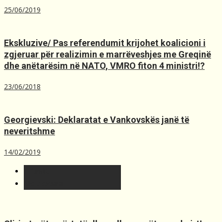
25/06/2019
Ekskluzive/ Pas referendumit krijohet koalicioni i
zgjeruar për realizimin e marrëveshjes me Greqinë
dhe anëtarësim në NATO, VMRO fiton 4 ministri!?
23/06/2018
Georgievski: Deklaratat e Vankovskës janë të
neveritshme
14/02/2019
T´fundit
Më t'lexuara