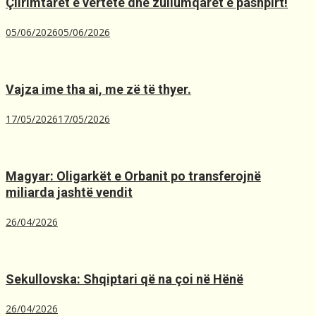
Çlirimtarët e vërtetë dhe zullumqarët e pashpirt!
05/06/2026
05/06/2026
Vajza ime tha ai, me zë të thyer.
17/05/2026
17/05/2026
Magyar: Oligarkët e Orbanit po transferojnë
miliarda jashtë vendit
26/04/2026
Sekullovska: Shqiptari që na çoi në Hënë
26/04/2026