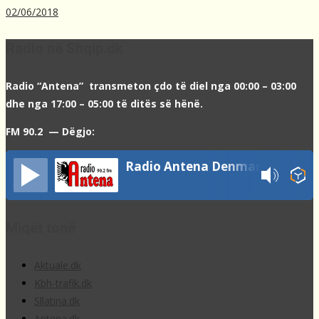
02/06/2018
Radio në Shqip.dk
Radio “Antena” transmeton çdo të diel nga 00:00 – 03:00
dhe nga 17:00 – 05:00 të ditës së hënë.
FM 90.2 — Dëgjo:
Radio Antena Denmark
Miqët tonë
Aktuale.dk
Kbh-trafik.dk
Sllatina.dk
Antena.dk