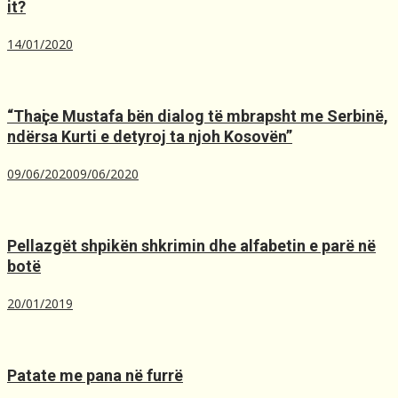
it?
14/01/2020
“Thaҫi e Mustafa bën dialog të mbrapsht me Serbinë,
ndërsa Kurti e detyroj ta njoh Kosovën”
09/06/2020
09/06/2020
Pellazgët shpikën shkrimin dhe alfabetin e parë në
botë
20/01/2019
Patate me pana në furrë