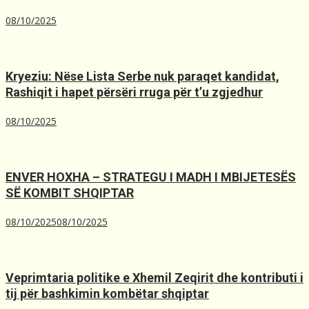
08/10/2025
Kryeziu: Nëse Lista Serbe nuk paraqet kandidat,
Rashiqit i hapet përsëri rruga për t’u zgjedhur
08/10/2025
ENVER HOXHA – STRATEGU I MADH I MBIJETESËS
SË KOMBIT SHQIPTAR
08/10/2025
08/10/2025
Veprimtaria politike e Xhemil Zeqirit dhe kontributi i
tij për bashkimin kombëtar shqiptar