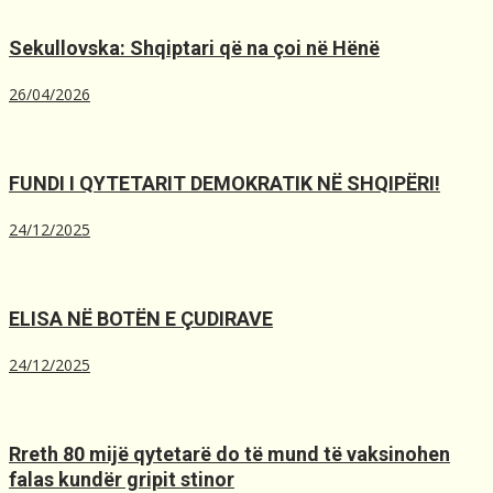
Sekullovska: Shqiptari që na çoi në Hënë
26/04/2026
FUNDI I QYTETARIT DEMOKRATIK NË SHQIPËRI!
24/12/2025
ELISA NË BOTËN E ÇUDIRAVE
24/12/2025
Rreth 80 mijë qytetarë do të mund të vaksinohen
falas kundër gripit stinor