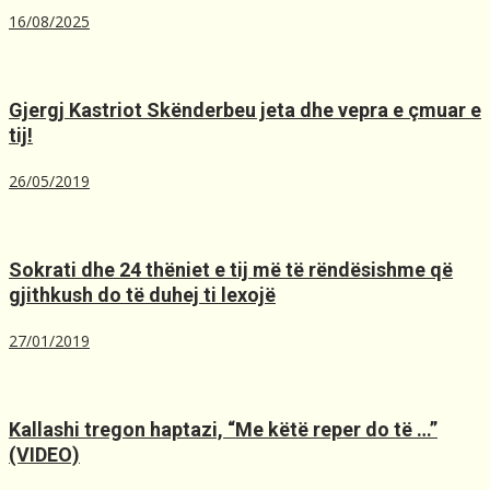
16/08/2025
Gjergj Kastriot Skënderbeu jeta dhe vepra e çmuar e
tij!
26/05/2019
Sokrati dhe 24 thëniet e tij më të rëndësishme që
gjithkush do të duhej ti lexojë
27/01/2019
Kallashi tregon haptazi, “Me kёtё reper do tё …”
(VIDEO)