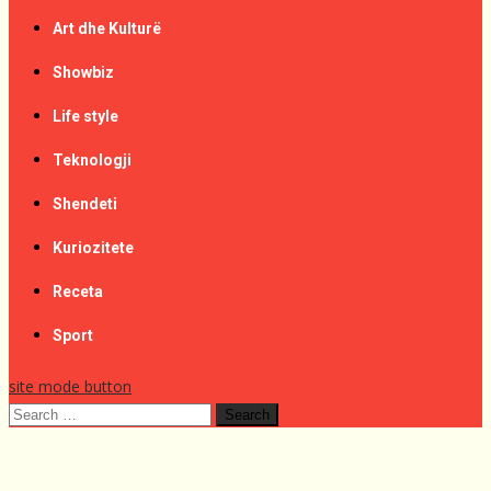
Art dhe Kulturë
Showbiz
Life style
Teknologji
Shendeti
Kuriozitete
Receta
Sport
site mode button
Search
for: