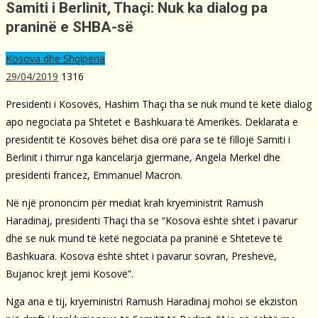
Samiti i Berlinit, Thaçi: Nuk ka dialog pa
praninë e SHBA-së
Kosova dhe Shqipëria
29/04/2019
1316
Presidenti i Kosovës, Hashim Thaçi tha se nuk mund të ketë dialog
apo negociata pa Shtetet e Bashkuara të Amerikës. Deklarata e
presidentit të Kosovës bëhet disa orë para se të fillojë Samiti i
Berlinit i thirrur nga kancelarja gjermane, Angela Merkel dhe
presidenti francez, Emmanuel Macron.
Në një prononcim për mediat krah kryeministrit Ramush
Haradinaj, presidenti Thaçi tha se “Kosova është shtet i pavarur
dhe se nuk mund të ketë negociata pa praninë e Shteteve të
Bashkuara. Kosova është shtet i pavarur sovran, Preshevë,
Bujanoc krejt jemi Kosovë”.
Nga ana e tij, kryeministri Ramush Haradinaj mohoi se ekziston