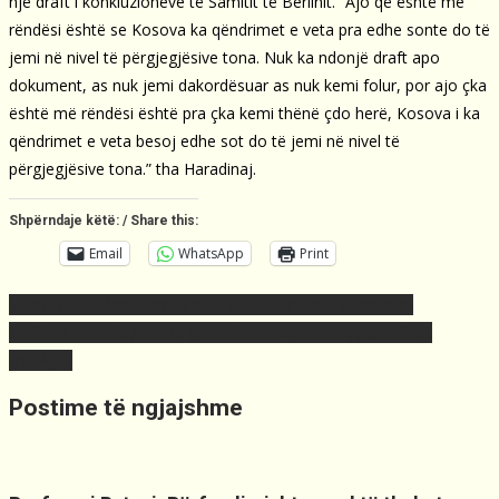
një draft i konkluzioneve të Samitit të Berlinit. “Ajo që është me
rëndësi është se Kosova ka qëndrimet e veta pra edhe sonte do të
jemi në nivel të përgjegjësive tona. Nuk ka ndonjë draft apo
dokument, as nuk jemi dakordësuar as nuk kemi folur, por ajo çka
është më rëndësi është pra çka kemi thënë çdo herë, Kosova i ka
qëndrimet e veta besoj edhe sot do të jemi në nivel të
përgjegjësive tona.” tha Haradinaj.
Shpërndaje këtë: / Share this:
Email
WhatsApp
Print
Post
Siljanovska: Maqedonia është atdhe edhe për shqiptarët
navigation
Thëllëza e malit, pasuria gjenetike e trojeve shqiptare drejt
zhdukjes
Postime të ngjajshme