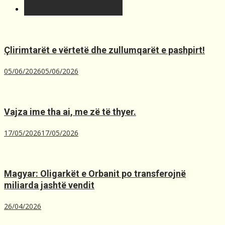
Më t'lexuara
Çlirimtarët e vërtetë dhe zullumqarët e pashpirt!
05/06/2026
05/06/2026
Vajza ime tha ai, me zë të thyer.
17/05/2026
17/05/2026
Magyar: Oligarkët e Orbanit po transferojnë
miliarda jashtë vendit
26/04/2026