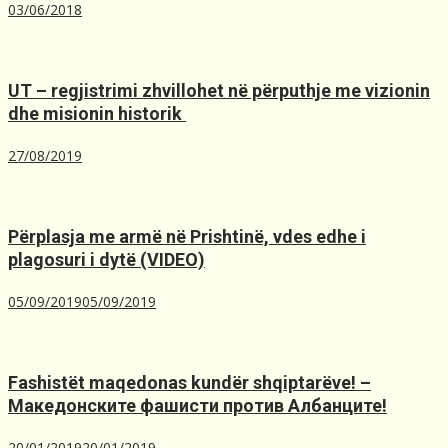
03/06/2018
UT – regjistrimi zhvillohet në përputhje me vizionin
dhe misionin historik ️
27/08/2019
Përplasja me armë në Prishtinë, ​vdes edhe i
plagosuri i dytë (VIDEO)
05/09/2019
05/09/2019
Fashistët maqedonas kundër shqiptarëve! –
Македонските фашисти против Албанците!
20/01/2019
20/01/2019