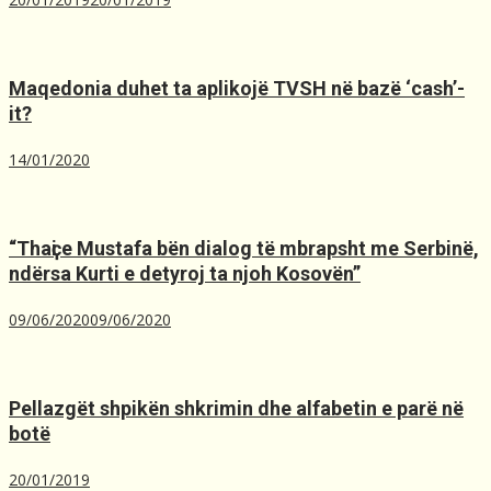
Maqedonia duhet ta aplikojë TVSH nё bazё ‘cash’-
it?
14/01/2020
“Thaҫi e Mustafa bën dialog të mbrapsht me Serbinë,
ndërsa Kurti e detyroj ta njoh Kosovën”
09/06/2020
09/06/2020
Pellazgët shpikën shkrimin dhe alfabetin e parë në
botë
20/01/2019