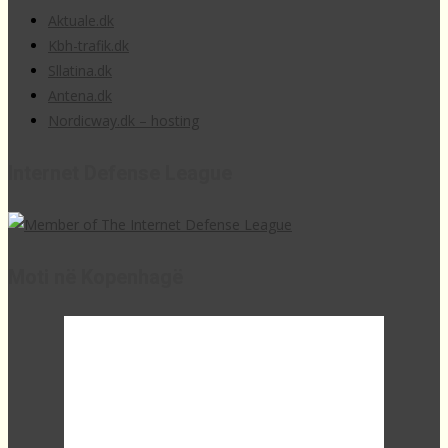
Aktuale.dk
Kbh-trafik.dk
Sllatina.dk
Antena.dk
Nordicway.dk – hosting
Internet Defense League
Moti në Kopenhagë
03:24,
16
°C
overcast clouds