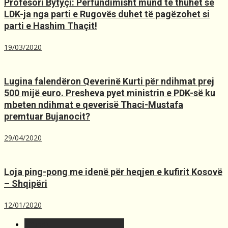
Profesori Bytyçi: Përfundimisht mund të thuhet se
LDK-ja nga parti e Rugovës duhet të pagëzohet si
parti e Hashim Thaçit!
19/03/2020
Lugina falendëron Qeverinë Kurti për ndihmat prej
500 mijë euro. Presheva pyet ministrin e PDK-së ku
mbeten ndihmat e qeverisë Thaci-Mustafa
premtuar Bujanocit?
29/04/2020
Loja ping-pong me idenë për heqjen e kufirit Kosovë
– Shqipëri
12/01/2020
T´fundit