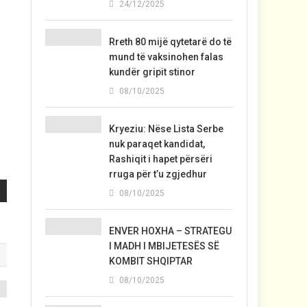
24/12/2025
Rreth 80 mijë qytetarë do të
mund të vaksinohen falas
kundër gripit stinor
08/10/2025
Kryeziu: Nëse Lista Serbe
nuk paraqet kandidat,
Rashiqit i hapet përsëri
rruga për t’u zgjedhur
08/10/2025
ENVER HOXHA – STRATEGU
I MADH I MBIJETESËS SË
KOMBIT SHQIPTAR
08/10/2025