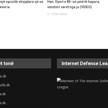
një opozitë shqiptare që se
Han: Dyert e BE-së janë të hapura,
everia
vendimi varet nga ju (VIDEO)
17/07/2018
t tonë
Internet Defense Le
e.dk
afik.dk
na.dk
a.dk