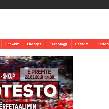
Showbiz
Life style
Teknologji
Shendeti
Kurioz