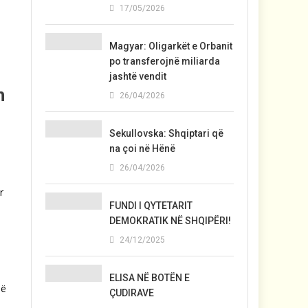
17/05/2026
Magyar: Oligarkët e Orbanit
po transferojnë miliarda
jashtë vendit
h
26/04/2026
Sekullovska: Shqiptari që
na çoi në Hënë
26/04/2026
r
FUNDI I QYTETARIT
DEMOKRATIK NË SHQIPËRI!
24/12/2025
ELISA NË BOTËN E
në
ÇUDIRAVE