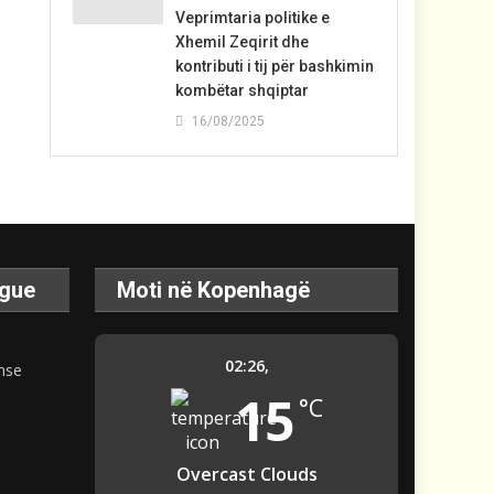
Veprimtaria politike e
Xhemil Zeqirit dhe
kontributi i tij për bashkimin
kombëtar shqiptar
16/08/2025
ague
Moti në Kopenhagë
02:26,
15
°C
Overcast Clouds