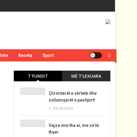
itete
Receta
Sport
T´FUNDIT
MË T'LEXUARA
Çlirimtarët e vërtetë dhe
zullumqarët e pashpirt!
05/06/2026
Vajza ime tha ai, me zë të
thyer.