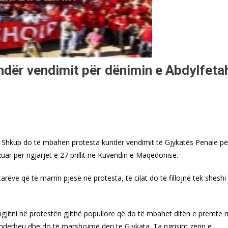
ndër vendimit për dënimin e Abdylfeta
 Shkup do të mbahen protesta kundër vendimit të Gjykatës Penale pë
zuar për ngjarjet e 27 prillit në Kuvendin e Maqedonisë.
etarëve që të marrin pjesë në protesta, të cilat do të fillojnë tek sheshi
gjitni në protestën gjithë popullore që do të mbahet ditën e premte 
ënderbeu dhe do të marshojmë deri te Gjykata. Ta ngrisim zërin e