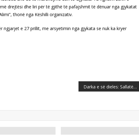
më drejtësi dhe liri për të gjithë të pafajshmit të dënuar nga gjykatat
 Alimi”, thonë nga Këshilli organizativ.
 ngjarjet e 27 prillit, me arsyetimin nga gjykata se nuk ka kryer
Darka e së dieles: Sallatë me gjoks pule dhe bajame