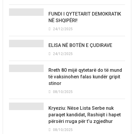
FUNDI I QYTETARIT DEMOKRATIK
NË SHQIPËRI!
24/12/2025
ELISA NË BOTËN E ÇUDIRAVE
24/12/2025
Rreth 80 mijë qytetarë do të mund
të vaksinohen falas kundër gripit
stinor
08/10/2025
Kryeziu: Nëse Lista Serbe nuk
paraqet kandidat, Rashiqit i hapet
përsëri rruga për t’u zgjedhur
08/10/2025