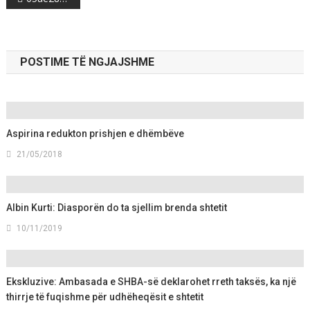
navigation
POSTIME TË NGJAJSHME
Aspirina redukton prishjen e dhëmbëve
21/05/2018
Albin Kurti: Diasporën do ta sjellim brenda shtetit
10/11/2019
Ekskluzive: Ambasada e SHBA-së deklarohet rreth taksës, ka një
thirrje të fuqishme për udhëheqësit e shtetit