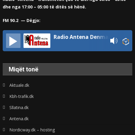
dhe nga 17:00 – 05:00 të ditës së hënë.
FM 90.2 — Dëgjo:
Radio Antena Denmark
Miqët tonë
Aktuale.dk
Kbh-trafik.dk
Sllatina.dk
Antena.dk
Nordicway.dk – hosting