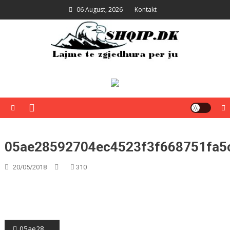
Skip
06 August, 2026
Kontakt
to
content
Shqip.dk
Lajme të zgjedhura për ju
05ae28592704ec4523f3f668751fa5
20/05/2018
310
Post
05ae28592704ec4523f3f668751fa5ce_L