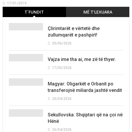
17/01/2019
T´FUNDIT
MË T'LEXUARA
Çlirimtarët e vërtetë dhe
zullumqarët e pashpirt!
05/06/2026
Vajza ime tha ai, me zë të thyer.
17/05/2026
Magyar: Oligarkët e Orbanit po
transferojnë miliarda jashtë vendit
26/04/2026
Sekullovska: Shqiptari që na çoi në
Hënë
26/04/2026