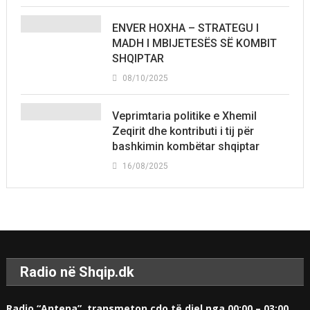
ENVER HOXHA – STRATEGU I
MADH I MBIJETESËS SË KOMBIT
SHQIPTAR
08/10/2025
Veprimtaria politike e Xhemil
Zeqirit dhe kontributi i tij për
bashkimin kombëtar shqiptar
16/08/2025
Radio në Shqip.dk
Radio “Antena” transmeton çdo të diel nga 00:00 – 03:00