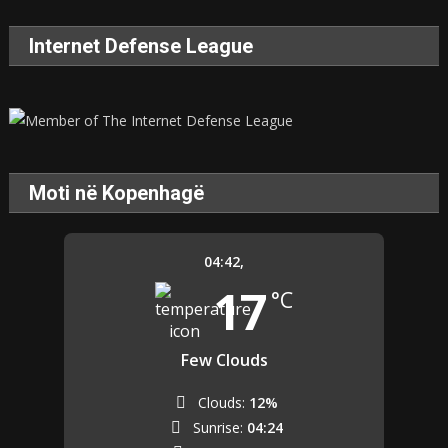
Internet Defense League
Moti në Kopenhagë
04:42,
17
°C
Few Clouds
Clouds:
12%
Sunrise:
04:24