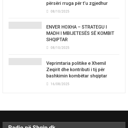
përsëri rruga për t’u zgjedhur
08/10/2025
ENVER HOXHA – STRATEGU I
MADH I MBIJETESËS SË KOMBIT
SHQIPTAR
08/10/2025
Veprimtaria politike e Xhemil
Zeqirit dhe kontributi i tij për
bashkimin kombëtar shqiptar
16/08/2025
Radio në Shqip.dk