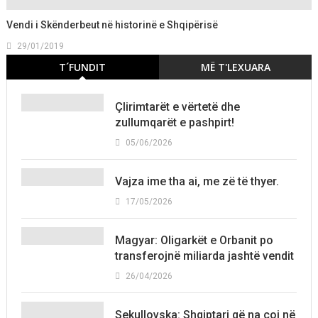
Vendi i Skënderbeut në historinë e Shqipërisë
29/01/2019
T´FUNDIT
MË T'LEXUARA
Çlirimtarët e vërtetë dhe
zullumqarët e pashpirt!
05/06/2026
Vajza ime tha ai, me zë të thyer.
17/05/2026
Magyar: Oligarkët e Orbanit po
transferojnë miliarda jashtë vendit
26/04/2026
Sekullovska: Shqiptari që na çoi në