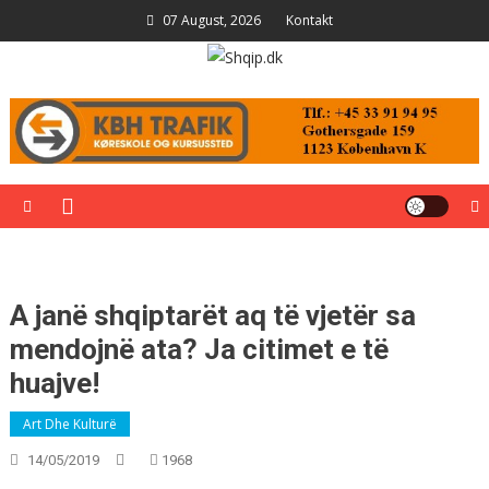
Skip
07 August, 2026
Kontakt
to
content
Shqip.dk
Lajme të zgjedhura për ju
A janë shqiptarët aq të vjetër sa
mendojnë ata? Ja citimet e të
huajve!
Art Dhe Kulturë
14/05/2019
1968