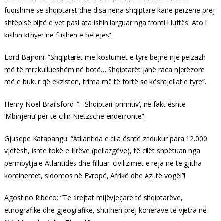
fuqishme se shqiptaret dhe disa nëna shqiptare kanë përzënë prej
shtëpisë bijtë e vet pasi ata ishin larguar nga fronti i luftës. Ato i
kishin kthyer në fushën e betejës”.
Lord Bajroni: “Shqiptarët me kostumet e tyre bëjnë një peizazh
më të mrekullueshëm në botë… Shqiptarët janë raca njerëzore
më e bukur që ekziston, trima më të fortë se kështjellat e tyre”.
Henry Noel Brailsford: “…Shqiptari ‘primitiv’, në fakt është
‘Mbinjeriu’ për të cilin Nietzsche ëndërronte”.
Gjusepe Katapangu: “Atllantida e cila është zhdukur para 12.000
vjetësh, ishte tokë e Ilirëve (pellazgëve), të cilët shpëtuan nga
përmbytja e Atlantidës dhe filluan civilizimet e reja në të gjitha
kontinentet, sidomos në Evropë, Afrikë dhe Azi të vogël”!
Agostino Ribeco: “Te drejtat mijëvjeçare të shqiptarëve,
etnografike dhe gjeografike, shtrihen prej kohërave të vjetra në