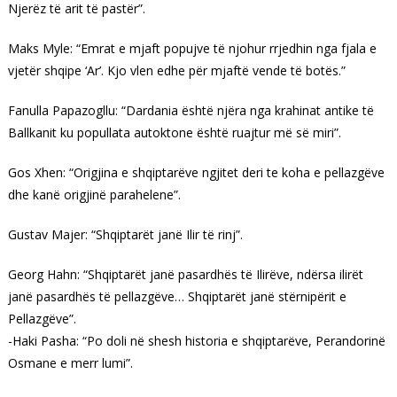
Njerëz të arit të pastër”.
Maks Myle: “Emrat e mjaft popujve të njohur rrjedhin nga fjala e
vjetër shqipe ‘Ar’. Kjo vlen edhe për mjaftë vende të botës.”
Fanulla Papazogllu: “Dardania është njëra nga krahinat antike të
Ballkanit ku popullata autoktone është ruajtur më së miri”.
Gos Xhen: “Origjina e shqiptarëve ngjitet deri te koha e pellazgëve
dhe kanë origjinë parahelene”.
Gustav Majer: “Shqiptarët janë Ilir të rinj”.
Georg Hahn: “Shqiptarët janë pasardhës të Ilirëve, ndërsa ilirët
janë pasardhës të pellazgëve… Shqiptarët janë stërnipërit e
Pellazgëve”.
-Haki Pasha: “Po doli në shesh historia e shqiptarëve, Perandorinë
Osmane e merr lumi”.