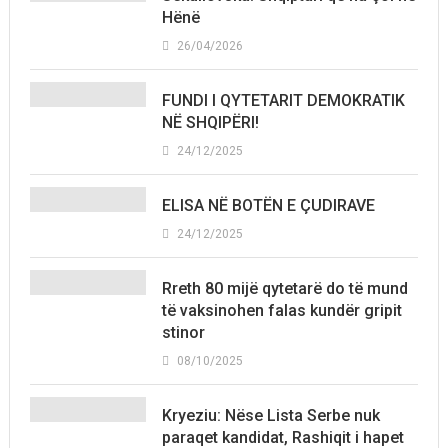
Hënë
26/04/2026
FUNDI I QYTETARIT DEMOKRATIK
NË SHQIPËRI!
24/12/2025
ELISA NË BOTËN E ÇUDIRAVE
24/12/2025
Rreth 80 mijë qytetarë do të mund
të vaksinohen falas kundër gripit
stinor
08/10/2025
Kryeziu: Nëse Lista Serbe nuk
paraqet kandidat, Rashiqit i hapet