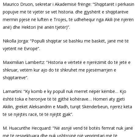
Maurico Druon, sekretar i Akademisë frënge: “Shqiptarët i përkasin
popujve më të vjetër se vet historia. dhe gjyshërit e shqiptarëve
merrnin pjesë në luftën e Trojes, të udhehequr nga Akili (në njërën
anë) dhe Hektori (në anën tjetër)”.
Nikolla Jorga: “Populli shqiptar së bashku me baskët, janë më të
vjetërit në Evropë”.
Maximilian Lambertz: “Historia e vërtetë e njerëzimit do të jetë e
shkruar, vetëm kur ajo do të shkruhet me pjesëmarrjen e
shqiptarëve”.
Lamartini: “Ky komb e ky popull nuk merret nëpër këmbë… Kjo
është toka e heronjve të të gjithë kohërave… Homeri aty gjeti
Akilin, grekët Aleksandrin e Madh, turqit Skënderbeun, njerëz këta
të së njëjtës racë, të të njëjtit gjak”.
M. Huacunthe Hecquard: “Në asnjë vend të botës femrat nuk janë
më të respektuara dhe nuk ushtrojnë një veprimtari më të