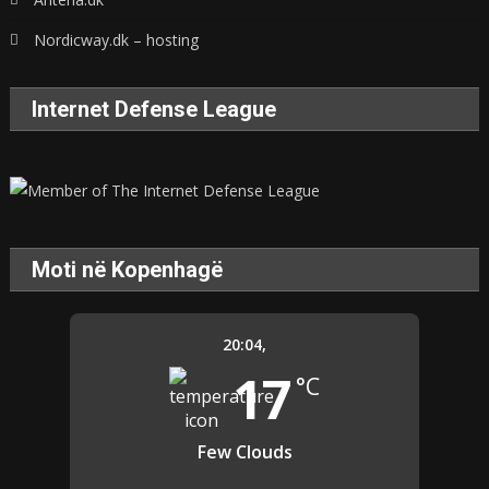
Nordicway.dk – hosting
Internet Defense League
Moti në Kopenhagë
20:04,
17
°C
Few Clouds