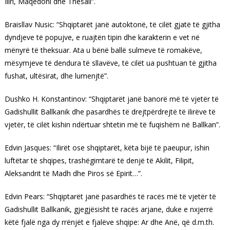
Iliri, Maqedoni dhe Thesali”.
Braisllav Nusic: “Shqiptarët janë autoktonë, të cilët gjatë të gjitha
dyndjeve të popujve, e ruajtën tipin dhe karakterin e vet në
mënyrë të theksuar. Ata u bënë ballë sulmeve të romakëve,
mësymjeve të dendura të sllavëve, të cilët ua pushtuan të gjitha
fushat, ultësirat, dhe lumenjtë”.
Dushko H. Konstantinov: “Shqiptarët janë banorë më të vjetër të
Gadishullit Ballkanik dhe pasardhës të drejtpërdrejtë të ilirëve të
vjetër, të cilët kishin ndërtuar shtetin më të fuqishëm në Ballkan”.
Edvin Jasques: “Ilirët ose shqiptarët, këta bijë të paeupur, ishin
luftëtar të shqipes, trashëgimtarë të denjë të Akilit, Filipit,
Aleksandrit të Madh dhe Piros së Epirit…”.
Edvin Pears: “Shqiptarët janë pasardhës të racës më të vjetër të
Gadishullit Ballkanik, gjegjësisht të racës arjane, duke e nxjerrë
këtë fjalë nga dy rrënjët e fjalëve shqipe: Ar dhe Anë, që d.m.th.