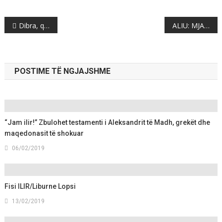
Post
Dibra, qyteti që po shuhet!
ALIU: MJAFT MË se na keni mërzitur, gjuha është e drejtë nomade o Artan!
navigation
POSTIME TË NGJAJSHME
“Jam ilir!” Zbulohet testamenti i Aleksandrit të Madh, grekët dhe
maqedonasit të shokuar
06/02/2019
Fisi ILIR/Liburne Lopsi
13/02/2019