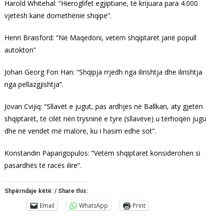
Harold Whitehal: “Hieroglifet egjiptiane, të krijuara para 4.000
vjetësh kanë domethënie shqipe”.
Henri Braisford: “Në Maqedoni, vetëm shqiptarët janë popull
autokton”
Johan Georg Fon Han: “Shqipja rrjedh nga ilirishtja dhe ilirishtja
nga pellazgjishtja”.
Jovan Cvijiq: “Sllavët e jugut, pas ardhjes në Ballkan, aty gjetën
shqiptarët, të cilët nën trysninë e tyre (sllavëve) u tërhoqën jugu
dhe në vendet më malore, ku i hasim edhe sot”.
Konstandin Paparigopulos: “Vetëm shqiptaret konsiderohen si
pasardhës të racës ilire”.
Shpërndaje këtë: / Share this:
Email
WhatsApp
Print