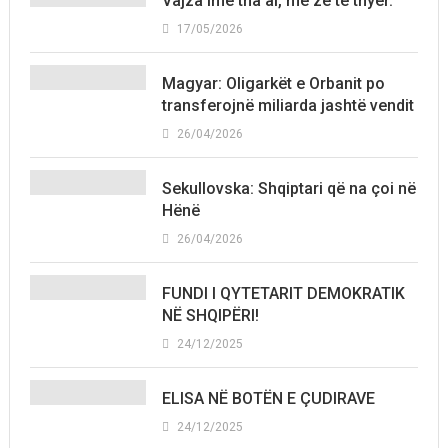
Vajza ime tha ai, me zë të thyer.
17/05/2026
Magyar: Oligarkët e Orbanit po
transferojnë miliarda jashtë vendit
26/04/2026
Sekullovska: Shqiptari që na çoi në
Hënë
26/04/2026
FUNDI I QYTETARIT DEMOKRATIK
NË SHQIPËRI!
24/12/2025
ELISA NË BOTËN E ÇUDIRAVE
24/12/2025