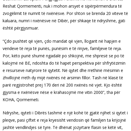
Reshat Qormementi, nuk i mohon arsyet e sipërpërmendura të
zvogëlimit të numrit të nxënësve. Por shton se brenda 20 viteve të
kaluara, numri i nxënësve në Dibër, për shkaqe të ndryshme, gati
është përgjysmuar.
“Çdo pushtet që vjen, çdo mandat që vjen, llogarit në hapjen e
vendeve të reja të punës, punësim e të rinjve, familjeve të reja.
Por, këto punë shumë ngadalë po shkojnë, me shpresë se po të
kalojmë në BE, ndoshta do të hapet perspektiva për shfrytëzimin
e resurseve natyrore të qytetit. Në qytet dhe rrethinë mësimin e
zhvillojnë rreth dy mijë nxënës në arsimin fillor. Tash në klasë të
parë regjistrohet prej 170 deri në 200 nxënës në vjet. Kjo është
gjysma e nxënësve nëse e krahasojmë me vitin 2000”, tha për
KOHA, Qormemeti.
Ndryshe, qyteti i Dibrës tashmë e një kohë të gjatë njihet si qytet i
pleqve, pasi çiftet e reja kryesisht vendosin që familjen ta krijojnë
jashtë vendlindjes së tyre. Të dhënat jozyrtare flasin se këtë vit,