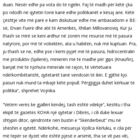
duan. Nesër edhe pa vota do të ngelin. Faj të madh për këtë çka
po ndodh në qytetin tonë kanë edhe politikanët e kësaj ane. Këtë
çështje vite më parë e kam diskutuar edhe me ambasadorin e BE-
së, Ervan Fuere dhe atë të Amerikës, Xhilian Millovanoviq. Kur ju
thash se mirë se keni ardhur në zonën me resurse më të pasura
natyrore, por më të vobektën, ata u habitën, nuk më kuptuan. Pra,
ju thash se ne, edhe pse i kemi pyjet më të pasura, hidrocentralin
më produktiv (Spilenë), minierën më të madhe për gips (Knaufin),
banjat më të njohura minerale në rajon, të vërtetuara
ndërkombëtarisht, qytetarët tanë vendosin të ikin. E gjithë kjo
pasuri nuk mund ta mbajë këtë popull. Përgjigjja duhet kërkuar të
politika”, shprehet Vojnika.
“Vetëm verës ke gjallëri këndej, tash është vdekje”, kështu i tha
ekipit të gazetës KOHA një qytetar i Dibrës, i cili duke lexuar
shtypin ditor, qëndronte nën bustin e “Skënderbeut” mu në
sheshin e qytetit. Ndërkohë, mësuesja Vjollca Kërluku, e cila për
më tepër se dyzet vite është pjesë e arsimit, tha se vit pas viti,