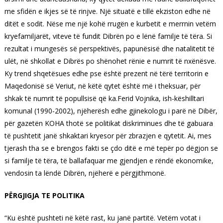
me sfidën e ikjes së të rinjve. Një situatë e tillë ekziston edhe në
ditët e sodit. Nëse me një kohë rrugën e kurbetit e merrnin vetëm
kryefamiljarët, viteve të fundit Dibrën po e lënë familje të tëra. Si
rezultat i mungesës së perspektivës, papunësisë dhe natalitetit të
ulët, në shkollat e Dibrës po shënohet rënie e numrit të nxënësve.
Ky trend shqetësues edhe pse është prezent në tërë territorin e
Maqedonisë së Veriut, në këtë qytet është më i theksuar, për
shkak të numrit të popullsisë që ka.Ferid Vojnika, ish-këshilltari
komunal (1990-2002), njëherësh edhe gjinekologu i parë në Dibër,
për gazetën KOHA thotë se politikat diskriminues dhe të gabuara
të pushtetit janë shkaktari kryesor për zbrazjen e qytetit. Ai, mes
tjerash tha se e brengos fakti se çdo ditë e më tepër po dëgjon se
si familje të tëra, të ballafaquar me gjendjen e rëndë ekonomike,
vendosin ta lëndë Dibrën, njëherë e përgjithmonë.
PËRGJIGJA TE POLITIKA
“Ku është pushteti në këtë rast, ku janë partitë. Vetëm votat i