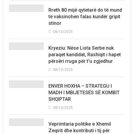
Rreth 80 mijë qytetarë do të mund
të vaksinohen falas kundër gripit
stinor
08/10/2025
Kryeziu: Nëse Lista Serbe nuk
paraqet kandidat, Rashiqit i hapet
përsëri rruga për t’u zgjedhur
08/10/2025
ENVER HOXHA – STRATEGU I
MADH I MBIJETESËS SË KOMBIT
SHQIPTAR
08/10/2025
Veprimtaria politike e Xhemil
Zeqirit dhe kontributi i tij për