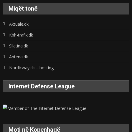
Miqët tonë
Aktuale.dk
Kbh-trafik.dk
Sllatina.dk
Antena.dk
Nordicway.dk – hosting
Internet Defense League
Moti në Kopenhagë