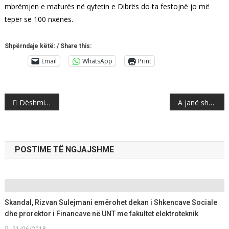
mbrëmjen e maturës në qytetin e Dibrës do ta festojnë jo më
tepër se 100 nxënës.
Shpërndaje këtë: / Share this:
Email
WhatsApp
Print
Post
Dëshmitari zbardh të vërtetën e rastit te Liqeni i Smilkovës “Monstra”
A janë shqiptarët aq të vjetër sa mendojnë ata? Ja citimet e të huajve!
navigation
POSTIME TË NGJAJSHME
Skandal, Rizvan Sulejmani emërohet dekan i Shkencave Sociale
dhe prorektor i Financave në UNT me fakultet elektroteknik