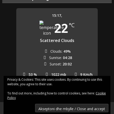
15:17,
22
°C
Scattered Clouds
Clouds:
49%
Sunrise:
04:28
Sunset:
20:02
53 %
1022 mb
9 Km/h
Privacy & Cookies: This site uses cookies. By continuing to use this
website, you agree to their use.
Last updated: 15:09
To find out more, including how to control cookies, see here:
Cookie
Policy
Shqip.dk - Lajme të zgjedhura për Ju
Shqip.dk ne facebok
Kontakto shqip.dk