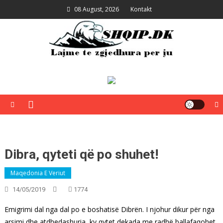
Skip
08 August, 2026
Kontakt
to
content
Shqip.dk
Lajme të zgjedhura për ju
Dibra, qyteti që po shuhet!
Maqedonia E Veriut
14/05/2019
1774
Emigrimi dal nga dal po e boshatisë Dibrën. I njohur dikur për nga
arsimi dhe atdhedashuria, ky qytet dekada me radhë ballafaqohet