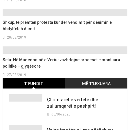
21/06/2018
Shkup, të premten protesta kundër vendimit për dënimin e
Abdylfetah Alimit
20/03/2019
Sela: Në Maqedoninë e Veriut vazhdojnë proceset e montuara
politike – gjyqësore
27/03/2019
T´FUNDIT
MË T'LEXUARA
Çlirimtarët e vërtetë dhe
zullumqarët e pashpirt!
05/06/2026