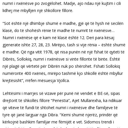
numri i nxënësve po zvogëlohet. Madje, ajo ndau një kujtim i cili
lidhej me mbylljen një shkollore fillore.
“Sot është një dhimbje shumë e madhe, gjë që të hysh në secilën
klasë, do të shohësh rënie të madhe të numrit të nxënësve…
Numri i nxënëse që e kam në klasë është 12. Deri para kësaj
gjenerate ishte 27, 28, 23. Mirëpo, tash si vije rënia – është shumë
e madhe. Që nga vitit 1978, që nisa punën në një fshat të qyteti të
Dibrës, Sollokiq, numri i nxënësve si vinte fillonte të binte. Është
një plagë që vërtetë për Dibrën nuk po shërohet. Fshati Sollokiq
numëronte 400 nxënës, mirëpo tashmë kjo shkollë është mbyllur
krejtësisht”, rrëfen mësuesja Vjollca.
Lehtësimi i marrjes së vizave për punë në vendet e BE-së, sipas
drejtorit të shkollës fillore “Penestia”, Ajet Mullarexha, ka ndikuar
që viteve të fundi të shtohet numri i nxënësve dhe familjeve të
tyre që janë larguar nga Dibra. “Kemi shumë njerëz, prindër që
kërkojnë bashkim familjar me fëmijët e vet. Sidomos trendi i