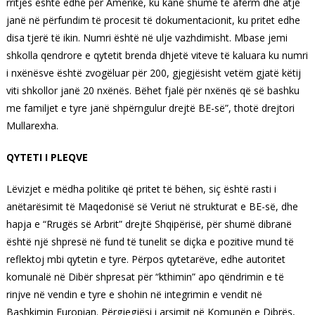
rritjes është edhe për Amerikë, ku kanë shumë të afërm dhe atje
janë në përfundim të procesit të dokumentacionit, ku pritet edhe
disa tjerë të ikin. Numri është në ulje vazhdimisht. Mbase jemi
shkolla qendrore e qytetit brenda dhjetë viteve të kaluara ku numri
i nxënësve është zvogëluar për 200, gjegjësisht vetëm gjatë këtij
viti shkollor janë 20 nxënës. Bëhet fjalë për nxënës që së bashku
me familjet e tyre janë shpërngulur drejtë BE-së”, thotë drejtori
Mullarexha.
QYTETI I PLEQVE
Lëvizjet e mëdha politike që pritet të bëhen, siç është rasti i
anëtarësimit të Maqedonisë së Veriut në strukturat e BE-së, dhe
hapja e “Rrugës së Arbrit” drejtë Shqipërisë, për shumë dibranë
është një shpresë në fund të tunelit se diçka e pozitive mund të
reflektoj mbi qytetin e tyre. Përpos qytetarëve, edhe autoritet
komunalë në Dibër shpresat për “kthimin” apo qëndrimin e të
rinjve në vendin e tyre e shohin në integrimin e vendit në
Bashkimin Europian. Përgjegjësi i arsimit në Komunën e Dibrës,