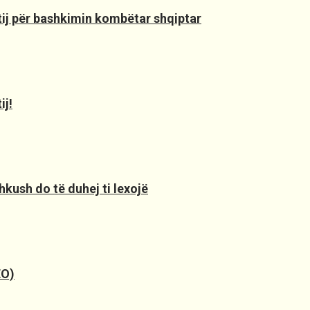
 tij për bashkimin kombëtar shqiptar
ij!
hkush do të duhej ti lexojë
EO)