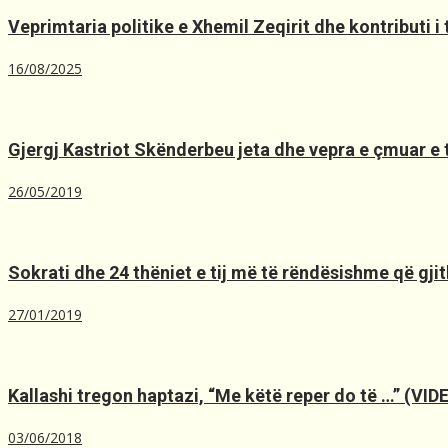
Veprimtaria politike e Xhemil Zeqirit dhe kontributi i
16/08/2025
Gjergj Kastriot Skënderbeu jeta dhe vepra e çmuar e t
26/05/2019
Sokrati dhe 24 thëniet e tij më të rëndësishme që gjit
27/01/2019
Kallashi tregon haptazi, “Me kёtё reper do tё …” (VID
03/06/2018