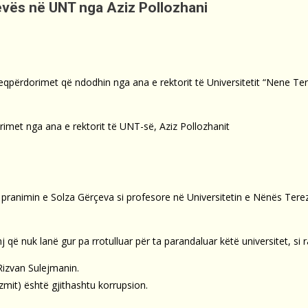
evës në UNT nga Aziz Pollozhani
qpërdorimet që ndodhin nga ana e rektorit të Universitetit “Nene Te
orimet nga ana e rektorit të UNT-së, Aziz Pollozhanit
 pranimin e Solza Gërçeva si profesore në Universitetin e Nënës Tere
 nuk lanë gur pa rrotulluar për ta parandaluar këtë universitet, si ra
Rizvan Sulejmanin.
mit) është gjithashtu korrupsion.