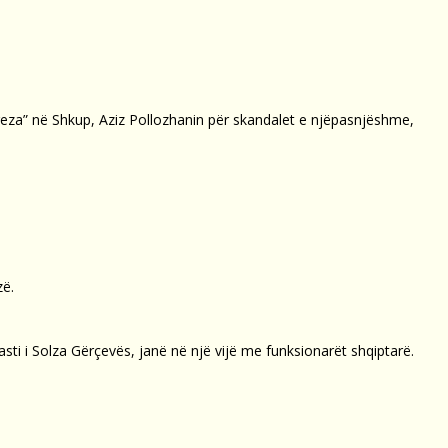
reza” në Shkup, Aziz Pollozhanin për skandalet e njëpasnjëshme,
zë.
sti i Solza Gërçevës, janë në një vijë me funksionarët shqiptarë.