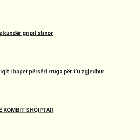
 kundër gripit stinor
it i hapet përsëri rruga për t’u zgjedhur
SË KOMBIT SHQIPTAR