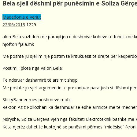
Bela sjell dëshmi për punësimin e Sollza Gërç
Maqedonia e Veriut
22/06/2018
1229
alon Bela vazhdon me paraqitjen e dëshmive kohëve të fundit me ke
njofton fjala.mk
Më poshtë ju sjellim një postim të kritukuesit të drejtë për keqpërd
Postimi i plotë nga Valon Bela:
Të nderuar dashamirë të arsimit shqip.
Më poshtë ju sjell argumentin të prezantuar para jush si dëshmi për
StictyBanner mes postimeve mobil
Rektori Aziz Pollozhani ka dëshmuar se edhe armiqtë më të mëdhenj që
Ndryshe, Solza Gërçeva vjen nga fakulteti Elektroteknik bashkë me 
Këta njerëz duhet të kuptojnë se punësimi përmes “miqësisë” (kroniz