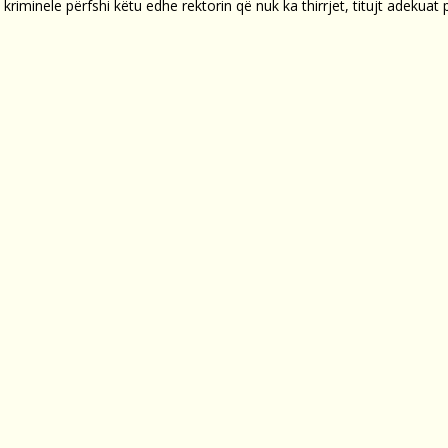
iminele përfshi këtu edhe rektorin që nuk ka thirrjet, titujt adekuat