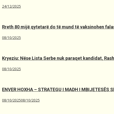
24/12/2025
Rreth 80 mijë qytetarë do të mund të vaksinohen falas
08/10/2025
Kryeziu: Nëse Lista Serbe nuk paraqet kandidat, Rashiq
08/10/2025
ENVER HOXHA – STRATEGU I MADH I MBIJETESËS 
08/10/2025
08/10/2025