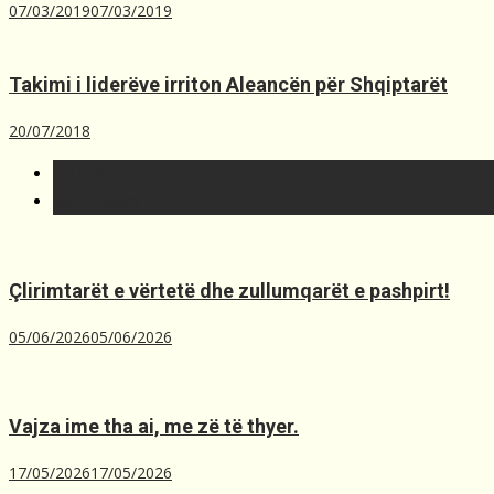
07/03/2019
07/03/2019
Takimi i liderëve irriton Aleancën për Shqiptarët
20/07/2018
T´fundit
Më t'lexuara
Çlirimtarët e vërtetë dhe zullumqarët e pashpirt!
05/06/2026
05/06/2026
Vajza ime tha ai, me zë të thyer.
17/05/2026
17/05/2026