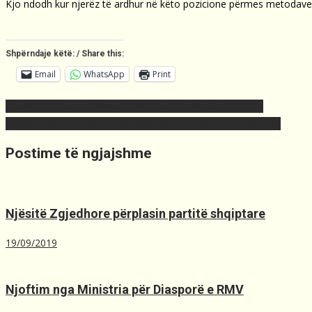
Kjo ndodh kur njerëz të ardhur në këto pozicione përmes metodave kr
Shpërndaje këtë: / Share this:
Email
WhatsApp
Print
Post
Këngëtari tetovar Bajramali Idrizi me këngë të re (VIDEO)
navigation
Xhaka “dridhë” serbët, ja çka shkruajnë mediat serbe (VIDEO)
Postime të ngjajshme
Njësitë Zgjedhore përplasin partitë shqiptare
19/09/2019
Njoftim nga Ministria për Diasporë e RMV