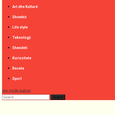
Art dhe Kulturë
Showbiz
Life style
Teknologji
Shendeti
Kuriozitete
Receta
Sport
site mode button
Search
for: