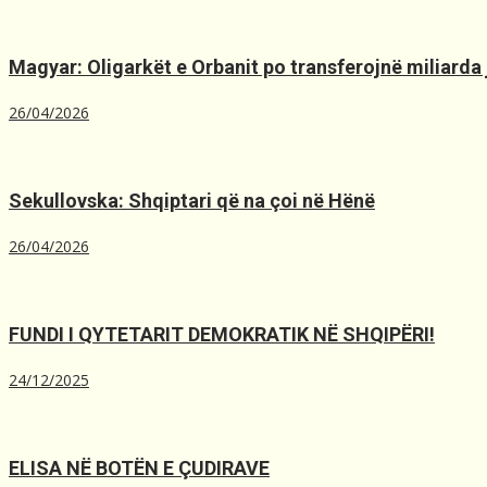
Magyar: Oligarkët e Orbanit po transferojnë miliarda 
26/04/2026
Sekullovska: Shqiptari që na çoi në Hënë
26/04/2026
FUNDI I QYTETARIT DEMOKRATIK NË SHQIPËRI!
24/12/2025
ELISA NË BOTËN E ÇUDIRAVE