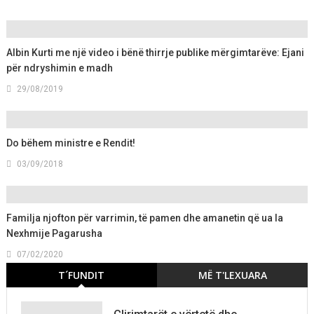
Albin Kurti me një video i bënë thirrje publike mërgimtarëve: Ejani
për ndryshimin e madh
29/08/2019
Do bëhem ministre e Rendit!
03/09/2018
Familja njofton për varrimin, të pamen dhe amanetin që ua la
Nexhmije Pagarusha
07/02/2020
T´FUNDIT
MË T'LEXUARA