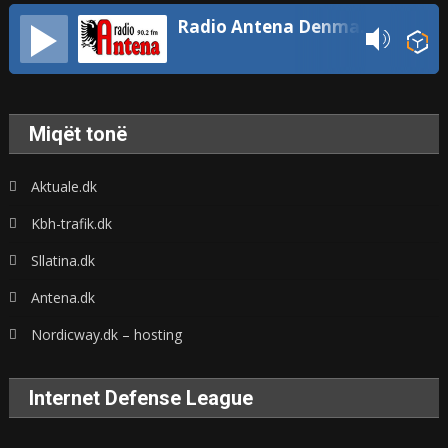
Radio Antena Denmark
Miqët tonë
Aktuale.dk
Kbh-trafik.dk
Sllatina.dk
Antena.dk
Nordicway.dk – hosting
Internet Defense League