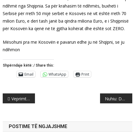
ndihmë nga Shqipnia. Sa për krahasim të ndihmës, buxheti i
Serbisë për rreth 50 mijë serbët e Kosovës në vit është rreth 70
milion Euro, e deri tash janë ba qindra miliona Euro, e i Shqipnisë
për Kosovën ka qenë në të gjitha kohërat dhe është sot ZERO.
Mësohuni pra me Kosovën e pavarun edhe ju në Shqipni, se ju
ndihmon
Shpërndaje këtë: / Share this:
Email
WhatsApp
Print
Post
Veprimtari i LDK-së, thirrje partisë: Kryetari Mustafa të lirojë postin, reflektoni ose u fundosëm!
Nuhiu: Do t’i identifikojmë gjyqtarët dhe prokurorët me paragjykime etnike
navigation
POSTIME TË NGJAJSHME