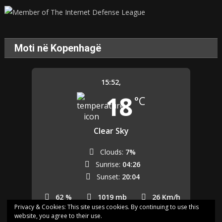
Moti në Kopenhagë
15:52,
18
°C
Clear Sky
Clouds:
7%
Sunrise:
04:26
Sunset:
20:04
62 %
1019 mb
26 Km/h
Privacy & Cookies: This site uses cookies. By continuing to use this
website, you agree to their use.
Last updated: 15:52