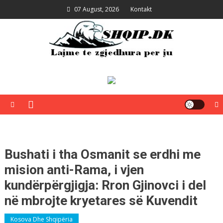
Skip
07 August, 2026
Kontakt
to
content
Shqip.dk
Lajme të zgjedhura për ju
Bushati i tha Osmanit se erdhi me
mision anti-Rama, i vjen
kundërpërgjigja: Rron Gjinovci i del
në mbrojte kryetares së Kuvendit
Kosova Dhe Shqipëria