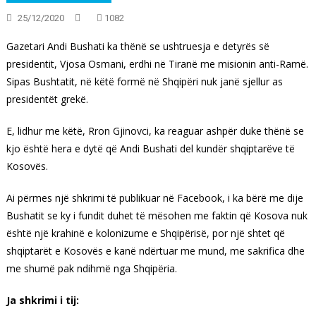
25/12/2020
1082
Gazetari Andi Bushati ka thënë se ushtruesja e detyrës së
presidentit, Vjosa Osmani, erdhi në Tiranë me misionin anti-Ramë.
Sipas Bushtatit, në këtë formë në Shqipëri nuk janë sjellur as
presidentët grekë.
E, lidhur me këtë, Rron Gjinovci, ka reaguar ashpër duke thënë se
kjo është hera e dytë që Andi Bushati del kundër shqiptarëve të
Kosovës.
Ai përmes një shkrimi të publikuar në Facebook, i ka bërë me dije
Bushatit se ky i fundit duhet të mësohen me faktin që Kosova nuk
është një krahinë e kolonizume e Shqipërisë, por një shtet që
shqiptarët e Kosovës e kanë ndërtuar me mund, me sakrifica dhe
me shumë pak ndihmë nga Shqipëria.
Ja shkrimi i tij: