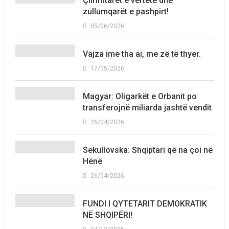
Çlirimtarët e vërtetë dhe
zullumqarët e pashpirt!
05/06/2026
Vajza ime tha ai, me zë të thyer.
17/05/2026
Magyar: Oligarkët e Orbanit po
transferojnë miliarda jashtë vendit
26/04/2026
Sekullovska: Shqiptari që na çoi në
Hënë
26/04/2026
FUNDI I QYTETARIT DEMOKRATIK
NË SHQIPËRI!