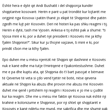
Është hera e dytë që Andi Bushatit i del shqiponja kundër
shqiptarëve kosovarë. Herën e parë u pat tronditë kur lojtarët me
origjinë nga Kosova i patën thanë jo ekipit të Shqipnisë dhe patën
zgedh me lujt për Kosovën. Deri në histeri ka pas shku reagimi i tij.
Herën e dytë, tash me Vjosën. Ankesa e tij është pak a shumë: “ti
Vjosa mirë e ki, por a duhet një president i Kosovës me ja kthy
fjalën Shqipnisë?”. Sikur kur ju thojnë vajzave, ti mirë e ki, por
prindit s’bon me ia kthy fjalën.
Epo duhen me u mësu njerëzit në Shqipni që dashninë e Kosovës
nuk e kanë edhe ma tutje t’mirëqenë e t’pakontestushme. Duhet
me e pa dhe kuptu ata, që Shqipnia do t’i bart pasojat e bëmave
të Qeverive të veta si çdo vend tjetër në botë, nëse qeveria
aktuale në Shqipni ka abuzu dhe provon me abuzu me Kosovën
duhet me qenê i pritshëm nji reagim i Kosovës e jo me u çuditë
kur ka reagim. Dhe me u mësu me faktin që Kosova nuk është nji
krahinë e kolonizume e Shqipnisë, por nji shtet që shqiptarët e
Kosovës e kanë ndërtu me mund, me sakrifica dhe me shumë pak