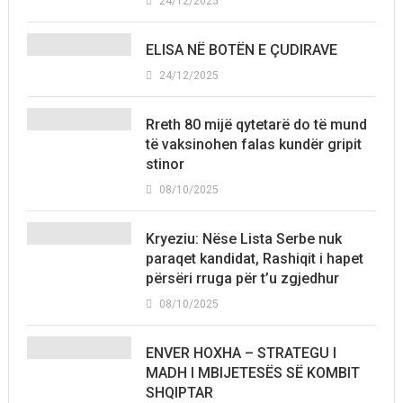
24/12/2025
ELISA NË BOTËN E ÇUDIRAVE
24/12/2025
Rreth 80 mijë qytetarë do të mund
të vaksinohen falas kundër gripit
stinor
08/10/2025
Kryeziu: Nëse Lista Serbe nuk
paraqet kandidat, Rashiqit i hapet
përsëri rruga për t’u zgjedhur
08/10/2025
ENVER HOXHA – STRATEGU I
MADH I MBIJETESËS SË KOMBIT
SHQIPTAR