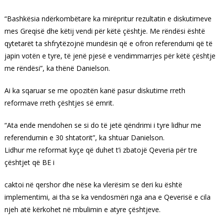
“Bashkësia ndërkombëtare ka mirëpritur rezultatin e diskutimeve
mes Greqisë dhe këtij vendi për këtë çështje. Me rëndësi është
qytetarët ta shfrytëzojnë mundësin që e ofron referendumi që të
japin votën e tyre, të jenë pjesë e vendimmarrjes për këtë çështje
me rëndësi”, ka thënë Danielson.
Ai ka sqaruar se me opozitën kanë pasur diskutime rreth
reformave rreth çështjes së emrit.
“Ata ende mendohen se si do të jetë qëndrimi i tyre lidhur me
referendumin e 30 shtatorit”, ka shtuar Danielson.
Lidhur me reformat kyçe që duhet t’i zbatojë Qeveria për tre
çështjet që BE i
caktoi në qershor dhe nëse ka vlerësim se deri ku është
implementimi, ai tha se ka vendosmëri nga ana e Qeverisë e cila
njeh atë kërkohet në mbulimin e atyre çështjeve.