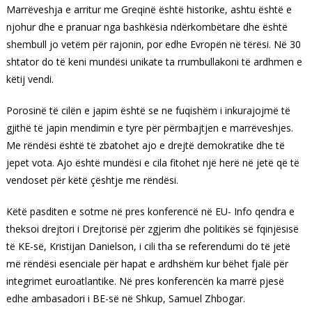
Marrëveshja e arritur me Greqinë është historike, ashtu është e
njohur dhe e pranuar nga bashkësia ndërkombëtare dhe është
shembull jo vetëm për rajonin, por edhe Evropën në tërësi. Në 30
shtator do të keni mundësi unikate ta rrumbullakoni të ardhmen e
këtij vendi.
Porosinë të cilën e japim është se ne fuqishëm i inkurajojmë të
gjithë të japin mendimin e tyre për përmbajtjen e marrëveshjes.
Me rëndësi është të zbatohet ajo e drejtë demokratike dhe të
jepet vota. Ajo është mundësi e cila fitohet një herë në jetë që të
vendoset për këtë çështje me rëndësi.
Këtë pasditen e sotme në pres konferencë në EU- Info qendra e
theksoi drejtori i Drejtorisë për zgjerim dhe politikës së fqinjësisë
të KE-së, Kristijan Danielson, i cili tha se referendumi do të jetë
më rëndësi esenciale për hapat e ardhshëm kur bëhet fjalë për
integrimet euroatlantike. Në pres konferencën ka marrë pjesë
edhe ambasadori i BE-së në Shkup, Samuel Zhbogar.