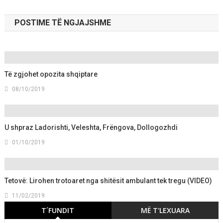
POSTIME TË NGJAJSHME
Të zgjohet opozita shqiptare
08/10/2019
U shpraz Ladorishti, Veleshta, Frëngova, Dollogozhdi
01/10/2019
Tetovë: Lirohen trotoaret nga shitësit ambulant tek tregu (VIDEO)
11/02/2019
T´FUNDIT
MË T'LEXUARA