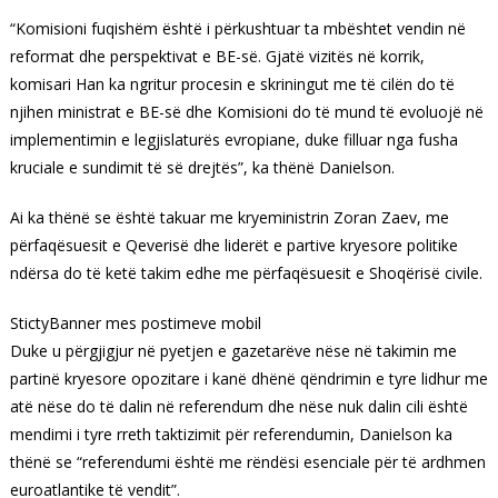
“Komisioni fuqishëm është i përkushtuar ta mbështet vendin në
reformat dhe perspektivat e BE-së. Gjatë vizitës në korrik,
komisari Han ka ngritur procesin e skriningut me të cilën do të
njihen ministrat e BE-së dhe Komisioni do të mund të evoluojë në
implementimin e legjislaturës evropiane, duke filluar nga fusha
kruciale e sundimit të së drejtës”, ka thënë Danielson.
Ai ka thënë se është takuar me kryeministrin Zoran Zaev, me
përfaqësuesit e Qeverisë dhe liderët e partive kryesore politike
ndërsa do të ketë takim edhe me përfaqësuesit e Shoqërisë civile.
StictyBanner mes postimeve mobil
Duke u përgjigjur në pyetjen e gazetarëve nëse në takimin me
partinë kryesore opozitare i kanë dhënë qëndrimin e tyre lidhur me
atë nëse do të dalin në referendum dhe nëse nuk dalin cili është
mendimi i tyre rreth taktizimit për referendumin, Danielson ka
thënë se “referendumi është me rëndësi esenciale për të ardhmen
euroatlantike të vendit”.