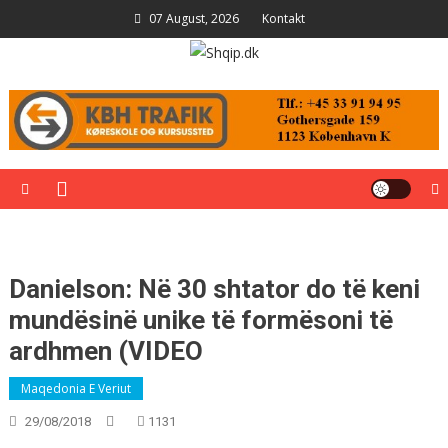
Skip
07 August, 2026
Kontakt
to
content
Shqip.dk
Lajme të zgjedhura për ju
Danielson: Në 30 shtator do të keni
mundësinë unike të formësoni të
ardhmen (VIDEO
Maqedonia E Veriut
29/08/2018
1131