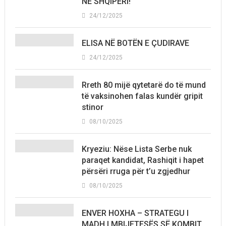
NË SHQIPËRI!
24/12/2025
ELISA NË BOTËN E ÇUDIRAVE
24/12/2025
Rreth 80 mijë qytetarë do të mund
të vaksinohen falas kundër gripit
stinor
08/10/2025
Kryeziu: Nëse Lista Serbe nuk
paraqet kandidat, Rashiqit i hapet
përsëri rruga për t’u zgjedhur
08/10/2025
ENVER HOXHA – STRATEGU I
MADH I MBIJETESËS SË KOMBIT