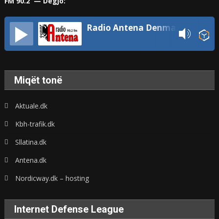
FM 90.2 — Dëgjo:
Radio Antena Denmark
Miqët tonë
Aktuale.dk
Kbh-trafik.dk
Sllatina.dk
Antena.dk
Nordicway.dk – hosting
Internet Defense League