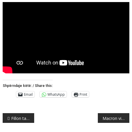
Shpërndaje këtë: / Share this:
Email
WhatsApp
Print
Post
Fillon takimi i liderëve të partive politike për Referendumin, ja cilët marrin pjesë
Macron vizitë në Danimarkë, kryeministri danez i jep biçikleten…. (VIDEO)
navigation