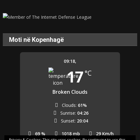
Moti në Kopenhagë
09:18,
17
°C
Broken Clouds
Clouds:
61%
Sunrise:
04:26
Sunset:
20:04
69 %
1018 mb
29 Km/h
Privacy & Cookies: This site uses cookies. By continuing to use this