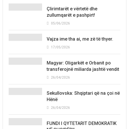
Çlirimtarët e vërtetë dhe
zullumqarët e pashpirt!
05/06/2026
Vajza ime tha ai, me zë të thyer.
17/05/2026
Magyar: Oligarkët e Orbanit po
transferojnë miliarda jashtë vendit
26/04/2026
Sekullovska: Shqiptari që na çoi në
Hënë
26/04/2026
FUNDI I QYTETARIT DEMOKRATIK