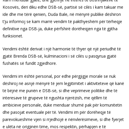
Kosovës, deri diku edhe DSB-së, partisë së cilës i kam takuar me
ide dhe me tërë qenien, Duda Bale, në mënyrë publike dëshiron
t’ju informoj se kam marrë vendim të pakthyeshëm për tërheqje
definitive nga DSB-ja, duke përfshirë dorëheqjen nga të gjitha
funksionet.
Vendimi është derivat i një harmonie të thyer që një periudhë të
gjatë Brenda DSB-së, kulminacioni i së cilës u pasqyrua gjatë
fushatës së fundit zgjedhore.
Vendimi im është personal, por edhe përgjigje morale se nuk
dëshiroj në asnjë mënyrë të jem legjitimitet i aktiviteteve që kanë
të bëjnë me punën e DSB-së, si dhe veprimeve politike dhe të
interesave të grupeve të ngushta njerëzish, me qëllim të
ambicieve personale, duke menduar shumë pak për komunitetin
dhe pasojat eventuale për të. Vendimi im për dorëheqje të
parevokueshme vjen si rrjedhojë e nënvlerësimeve, si dhe fyerjet
e ulëta në origjinën time, mos respektin, përhapjen e të