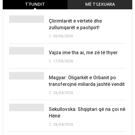
T´FUNDIT
MË T'LEXUARA
Çlirimtarët e vërtetë dhe
zullumqarët e pashpirt!
05/06/2026
Vajza ime tha ai, me zë të thyer.
17/05/2026
Magyar: Oligarkët e Orbanit po
transferojnë miliarda jashtë vendit
26/04/2026
Sekullovska: Shqiptari që na çoi në
Hënë
26/04/2026