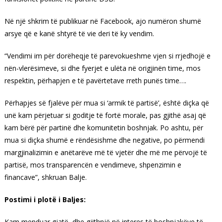
Në një shkrim të publikuar në Facebook, ajo numëron shumë
arsye që e kanë shtyrë të vie deri të ky vendim.
“Vendimi im për dorëheqje të parevokueshme vjen si rrjedhojë e
nën-vlerësimeve, si dhe fyerjet e ulëta në origjinën time, mos
respektin, përhapjen e të pavërtetave rreth punës time….
Përhapjes së fjalëve për mua si ‘armik të partisë’, është diçka që
unë kam përjetuar si goditje të fortë morale, pas gjithë asaj që
kam bërë për partinë dhe komunitetin boshnjak. Po ashtu, për
mua si diçka shumë e rëndësishme dhe negative, po përmendi
margjinalizimin e anëtarëve më të vjetër dhe më me përvojë të
partisë, mos transparencën e vendimeve, shpenzimin e
financave”, shkruan Balje.
Postimi i plotë i Baljes:
Kam menduar gjatë, dhe gjithnjë në interes të boshnjakëve të