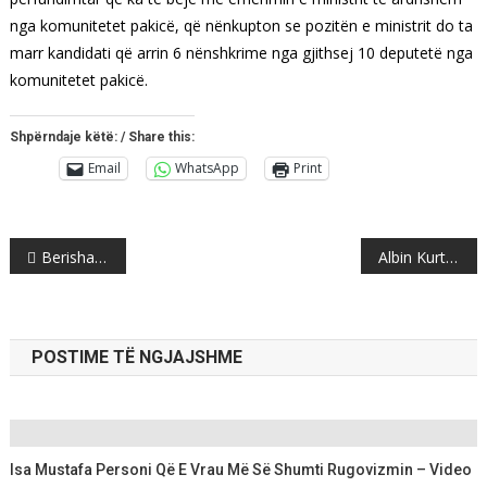
nga komunitetet pakicë, që nënkupton se pozitën e ministrit do ta
marr kandidati që arrin 6 nënshkrime nga gjithsej 10 deputetë nga
komunitetet pakicë.
Shpërndaje këtë: / Share this:
Email
WhatsApp
Print
Post
Berisha hedh akuza të rënda për takimin e Ramës me Vuçiqin në Samitin e Ohrit
Albin Kurti: Diasporën do ta sjellim brenda shtetit
navigation
POSTIME TË NGJAJSHME
Isa Mustafa Personi Që E Vrau Më Së Shumti Rugovizmin – Video