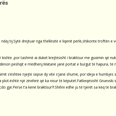
erës
 ndaj tij.Sytë drejtuar nga thellësitë e liqenit perlë,shikonte troftën
ut që kishte ,por tashmë ai duket krejtësisht i braktisur me guximin q
 e dënon peshqit e mëdhenj.Matanë janë portat e burgut të hapura, të 
nimit s’ështëe njejtë sepse dy vite s’janë shumë, por ideja e humbjes 
 plot.është një zinxhirë që ka nisur të këputet.Fatkeqësisht Gruevski 
cdo gjë.Përse t’a kenë braktisur?!.Shihni edhe ju të tjerët sa keq të bra