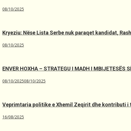
08/10/2025
Kryeziu: Nëse Lista Serbe nuk paraqet kandidat, Rashiq
08/10/2025
ENVER HOXHA – STRATEGU I MADH I MBIJETESËS 
08/10/2025
08/10/2025
Veprimtaria politike e Xhemil Zeqirit dhe kontributi i
16/08/2025