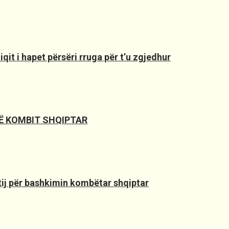
it i hapet përsëri rruga për t’u zgjedhur
SË KOMBIT SHQIPTAR
 tij për bashkimin kombëtar shqiptar