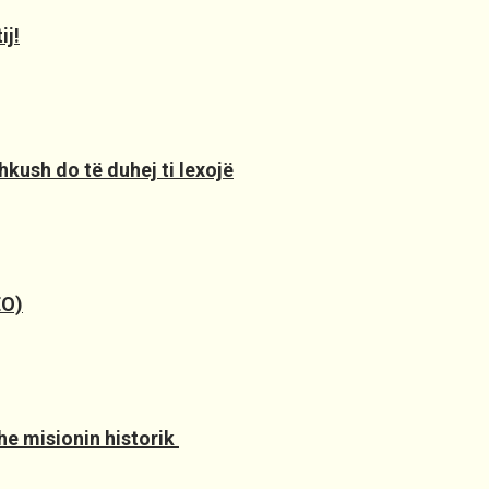
ij!
hkush do të duhej ti lexojë
EO)
e misionin historik ️