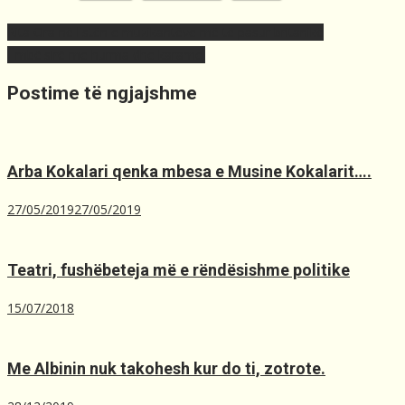
Post
Rita Ora në listën e muzikantëve më të pasur britanikë
navigation
Ëmbëlsirë me hurma dhe karamel
Postime të ngjajshme
Arba Kokalari qenka mbesa e Musine Kokalarit….
27/05/2019
27/05/2019
Teatri, fushëbeteja më e rëndësishme politike
15/07/2018
Me Albinin nuk takohesh kur do ti, zotrote.