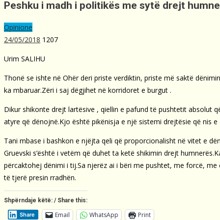
Peshku i madh i politikës me sytë drejt humn
Opinione
24/05/2018
1207
Urim SALIHU
Thonë se ishte në Ohër deri priste verdiktin, priste më saktë dënimin
ka mbaruar.Zëri i saj dëgjihet në korridoret e burgut .
Dikur shikonte drejt lartësive , qiellin e pafund të pushtetit absol
atyre që dënojnë.Kjo është pikënisja e një sistemi drejtësie që nis
Tani mbase i bashkon e njëjta qeli që proporcionalisht në vitet e dë
Gruevski s’është i vetëm që duhet ta ketë shikimin drejt humnerës.Ka
përcaktohej dënimi i tij.Sa njerëz ai i bëri me pushtet, me forcë, me 
të tjerë presin rradhën.
Shpërndaje këtë: / Share this:
Email
WhatsApp
Print
Share