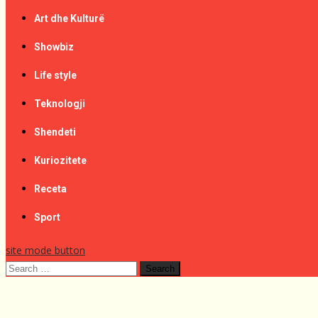
Art dhe Kulturë
Showbiz
Life style
Teknologji
Shendeti
Kuriozitete
Receta
Sport
site mode button
Search
for: