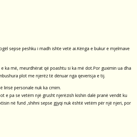
 e vogël sepse peshku i madh ishte vetë ai.Kënga e bukur e mjelmave
ë nuk e ka më, meurdhërat që poashtu si ka më dot.Por guximin ua dha
mbushura plot me njerëz të dënuar nga qeverisja e tij.
së lirisë personale nuk ka cmim.
sot e pa se vetëm një grusht njerëzish kishin dalë pranë vendit ku
ktisin në fund ,shihni sepse gjyqi nuk është vetëm për një njeri, por