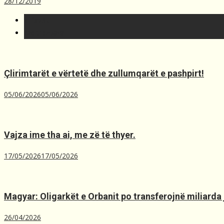
28/12/2019
T´fundit
Më t'lexuara
Çlirimtarët e vërtetë dhe zullumqarët e pashpirt!
05/06/2026
05/06/2026
Vajza ime tha ai, me zë të thyer.
17/05/2026
17/05/2026
Magyar: Oligarkët e Orbanit po transferojnë miliarda 
26/04/2026