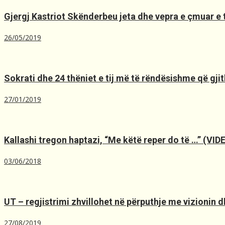
Gjergj Kastriot Skënderbeu jeta dhe vepra e çmuar e t
26/05/2019
Sokrati dhe 24 thëniet e tij më të rëndësishme që gjit
27/01/2019
Kallashi tregon haptazi, “Me kёtё reper do tё …” (VID
03/06/2018
UT – regjistrimi zhvillohet në përputhje me vizionin dh
27/08/2019