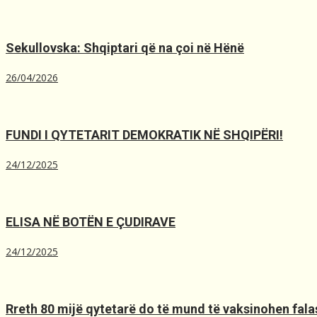
Sekullovska: Shqiptari që na çoi në Hënë
26/04/2026
FUNDI I QYTETARIT DEMOKRATIK NË SHQIPËRI!
24/12/2025
ELISA NË BOTËN E ÇUDIRAVE
24/12/2025
Rreth 80 mijë qytetarë do të mund të vaksinohen falas