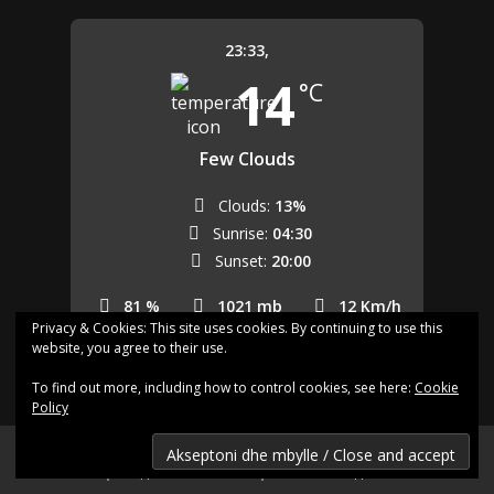
23:33,
14
°C
Few Clouds
Clouds:
13%
Sunrise:
04:30
Sunset:
20:00
81 %
1021 mb
12 Km/h
Privacy & Cookies: This site uses cookies. By continuing to use this
website, you agree to their use.
Last updated: 23:27
To find out more, including how to control cookies, see here:
Cookie
Policy
Shqip.dk - Lajme të zgjedhura për Ju
Shqip.dk ne facebok
Kontakto shqip.dk