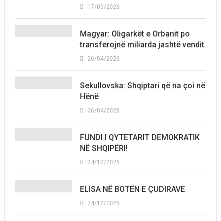
17/05/2026
Magyar: Oligarkët e Orbanit po
transferojnë miliarda jashtë vendit
26/04/2026
Sekullovska: Shqiptari që na çoi në
Hënë
26/04/2026
FUNDI I QYTETARIT DEMOKRATIK
NË SHQIPËRI!
24/12/2025
ELISA NË BOTËN E ÇUDIRAVE
24/12/2025