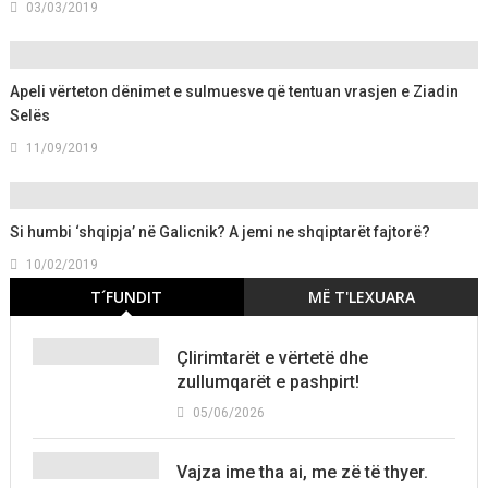
03/03/2019
Apeli vërteton dënimet e sulmuesve që tentuan vrasjen e Ziadin
Selës
11/09/2019
Si humbi ‘shqipja’ në Galicnik? A jemi ne shqiptarët fajtorë?
10/02/2019
T´FUNDIT
MË T'LEXUARA
Çlirimtarët e vërtetë dhe
zullumqarët e pashpirt!
05/06/2026
Vajza ime tha ai, me zë të thyer.