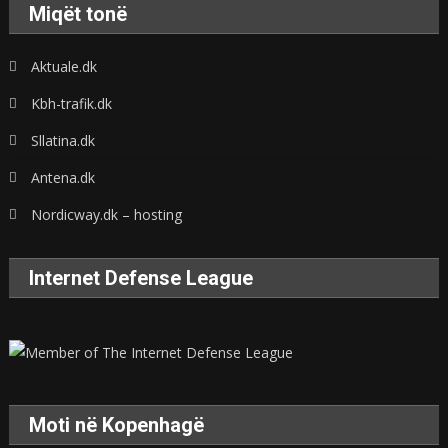
Miqët tonë
Aktuale.dk
Kbh-trafik.dk
Sllatina.dk
Antena.dk
Nordicway.dk – hosting
Internet Defense League
Moti në Kopenhagë