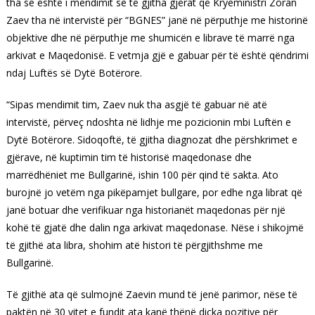
tha se është i mendimit se të gjitha gjërat që Kryeministri Zoran
Zaev tha në intervistë për “BGNES” janë në përputhje me historinë
objektive dhe në përputhje me shumicën e librave të marrë nga
arkivat e Maqedonisë. E vetmja gjë e gabuar për të është qëndrimi
ndaj Luftës së Dytë Botërore.
“Sipas mendimit tim, Zaev nuk tha asgjë të gabuar në atë
intervistë, përveç ndoshta në lidhje me pozicionin mbi Luftën e
Dytë Botërore. Sidoqoftë, të gjitha diagnozat dhe përshkrimet e
gjërave, në kuptimin tim të historisë maqedonase dhe
marrëdhëniet me Bullgarinë, ishin 100 për qind të sakta. Ato
burojnë jo vetëm nga pikëpamjet bullgare, por edhe nga librat që
janë botuar dhe verifikuar nga historianët maqedonas për një
kohë të gjatë dhe dalin nga arkivat maqedonase. Nëse i shikojmë
të gjithë ata libra, shohim atë histori të përgjithshme me
Bullgarinë.
Të gjithë ata që sulmojnë Zaevin mund të jenë parimor, nëse të
paktën në 30 vitet e fundit ata kanë thënë diçka pozitive për