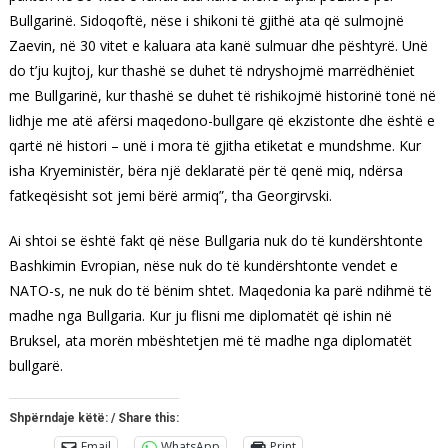
Bullgarinë. Sidoqoftë, nëse i shikoni të gjithë ata që sulmojnë
Zaevin, në 30 vitet e kaluara ata kanë sulmuar dhe pështyrë. Unë
do t’ju kujtoj, kur thashë se duhet të ndryshojmë marrëdhëniet
me Bullgarinë, kur thashë se duhet të rishikojmë historinë tonë në
lidhje me atë afërsi maqedono-bullgare që ekzistonte dhe është e
qartë në histori – unë i mora të gjitha etiketat e mundshme. Kur
isha Kryeministër, bëra një deklaratë për të qenë miq, ndërsa
fatkeqësisht sot jemi bërë armiq”, tha Georgirvski.
Ai shtoi se është fakt që nëse Bullgaria nuk do të kundërshtonte
Bashkimin Evropian, nëse nuk do të kundërshtonte vendet e
NATO-s, ne nuk do të bënim shtet. Maqedonia ka parë ndihmë të
madhe nga Bullgaria. Kur ju flisni me diplomatët që ishin në
Bruksel, ata morën mbështetjen më të madhe nga diplomatët
bullgarë.
Shpërndaje këtë: / Share this:
Email
WhatsApp
Print