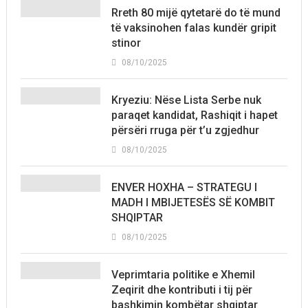
Rreth 80 mijë qytetarë do të mund
të vaksinohen falas kundër gripit
stinor
08/10/2025
Kryeziu: Nëse Lista Serbe nuk
paraqet kandidat, Rashiqit i hapet
përsëri rruga për t’u zgjedhur
08/10/2025
ENVER HOXHA – STRATEGU I
MADH I MBIJETESËS SË KOMBIT
SHQIPTAR
08/10/2025
Veprimtaria politike e Xhemil
Zeqirit dhe kontributi i tij për
bashkimin kombëtar shqiptar