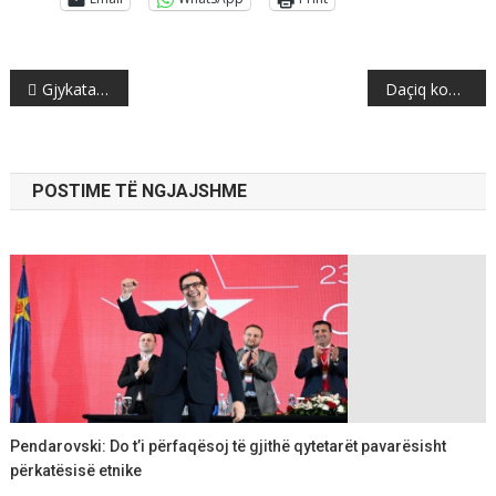
Post
Gjykata Penale “ngrin” pasurinë e pronarit të bankës Eurostandard Trifun Kostovski
Daçiq komenton vendosjen e flamurit nga Shaip Kamberi
navigation
POSTIME TË NGJAJSHME
Pendarovski: Do t’i përfaqësoj të gjithë qytetarët pavarësisht
përkatësisë etnike