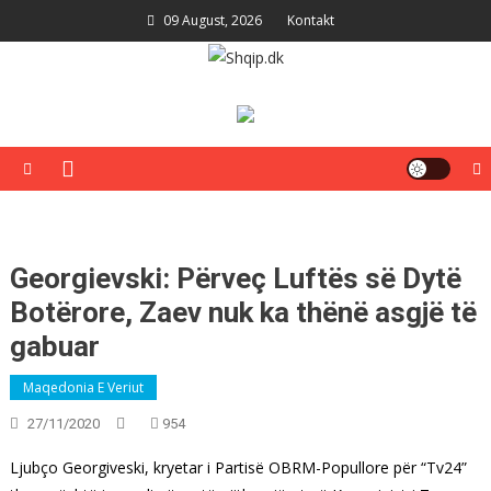
Skip
09 August, 2026
Kontakt
to
content
Shqip.dk
Lajme të zgjedhura për ju
Georgievski: Përveç Luftës së Dytë
Botërore, Zaev nuk ka thënë asgjë të
gabuar
Maqedonia E Veriut
27/11/2020
954
Ljubço Georgiveski, kryetar i Partisë OBRM-Popullore për “Tv24”