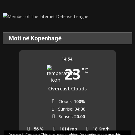
Moti në Kopenhagë
14:54,
23
°C
Overcast Clouds
Clouds:
100%
Sunrise:
04:30
Sunset:
20:00
56 %
1014 mb
18 Km/h
Privacy & Cookies: This site uses cookies. By continuing to use this