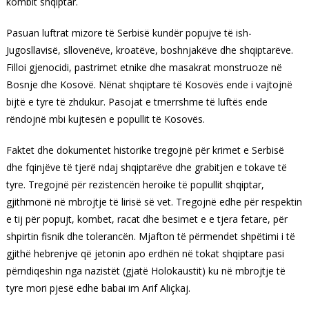
kombit shqiptar.
Pasuan luftrat mizore të Serbisë kundër popujve të ish-
Jugosllavisë, sllovenëve, kroatëve, boshnjakëve dhe shqiptarëve.
Filloi gjenocidi, pastrimet etnike dhe masakrat monstruoze në
Bosnje dhe Kosovë. Nënat shqiptare të Kosovës ende i vajtojnë
bijtë e tyre të zhdukur. Pasojat e tmerrshme të luftës ende
rëndojnë mbi kujtesën e popullit të Kosovës.
Faktet dhe dokumentet historike tregojnë për krimet e Serbisë
dhe fqinjëve të tjerë ndaj shqiptarëve dhe grabitjen e tokave të
tyre. Tregojnë për rezistencën heroike të popullit shqiptar,
gjithmonë në mbrojtje të lirisë së vet. Tregojnë edhe për respektin
e tij për popujt, kombet, racat dhe besimet e e tjera fetare, për
shpirtin fisnik dhe tolerancën. Mjafton të përmendet shpëtimi i të
gjithë hebrenjve që jetonin apo erdhën në tokat shqiptare pasi
përndiqeshin nga nazistët (gjatë Holokaustit) ku në mbrojtje të
tyre mori pjesë edhe babai im Arif Aliçkaj.