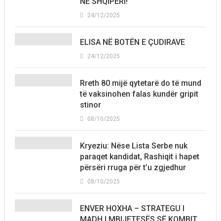
NË SHQIPËRI!
24/12/2025
ELISA NË BOTËN E ÇUDIRAVE
24/12/2025
Rreth 80 mijë qytetarë do të mund
të vaksinohen falas kundër gripit
stinor
08/10/2025
Kryeziu: Nëse Lista Serbe nuk
paraqet kandidat, Rashiqit i hapet
përsëri rruga për t’u zgjedhur
08/10/2025
ENVER HOXHA – STRATEGU I
MADH I MBIJETESËS SË KOMBIT