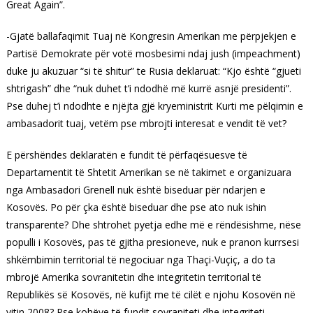
Great Again”.
-Gjatë ballafaqimit Tuaj në Kongresin Amerikan me përpjekjen e
Partisë Demokrate për votë mosbesimi ndaj jush (impeachment)
duke ju akuzuar “si të shitur” te Rusia deklaruat: “Kjo është “gjueti
shtrigash” dhe “nuk duhet t’i ndodhë më kurrë asnjë presidenti”.
Pse duhej t’i ndodhte e njëjta gjë kryeministrit Kurti me pëlqimin e
ambasadorit tuaj, vetëm pse mbrojti interesat e vendit të vet?
E përshëndes deklaratën e fundit të përfaqësuesve të
Departamentit të Shtetit Amerikan se në takimet e organizuara
nga Ambasadori Grenell nuk është biseduar për ndarjen e
Kosovës. Po për çka është biseduar dhe pse ato nuk ishin
transparente? Dhe shtrohet pyetja edhe më e rëndësishme, nëse
populli i Kosovës, pas të gjitha presioneve, nuk e pranon kurrsesi
shkëmbimin territorial të negociuar nga Thaçi-Vuçiç, a do ta
mbrojë Amerika sovranitetin dhe integritetin territorial të
Republikës së Kosovës, në kufijt me të cilët e njohu Kosovën në
vitin 2008? Pse kohëve të fundit sovraniteti dhe integriteti