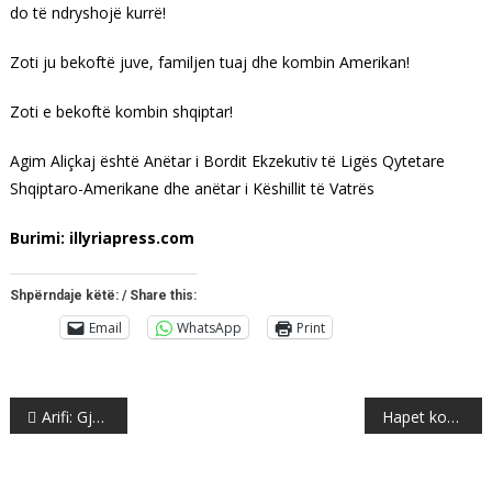
do të ndryshojë kurrë!
Zoti ju bekoftë juve, familjen tuaj dhe kombin Amerikan!
Zoti e bekoftë kombin shqiptar!
Agim Aliçkaj është Anëtar i Bordit Ekzekutiv të Ligës Qytetare
Shqiptaro-Amerikane dhe anëtar i Këshillit të Vatrës
Burimi: illyriapress.com
Shpërndaje këtë: / Share this:
Email
WhatsApp
Print
Post
Arifi: Gjashtë raste të të infektuarve me COVID-19 në Tetovë
Hapet konkurs për ambasadorë – “Kaloi koha kur ata zgjidheshin në tavolinën e ministrit”
navigation