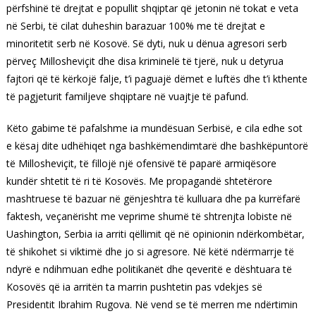
përfshinë të drejtat e popullit shqiptar që jetonin në tokat e veta
në Serbi, të cilat duheshin barazuar 100% me të drejtat e
minoritetit serb në Kosovë. Së dyti, nuk u dënua agresori serb
përveç Millosheviçit dhe disa kriminelë të tjerë, nuk u detyrua
fajtori që të kërkojë falje, t’i paguajë dëmet e luftës dhe t’i kthente
të pagjeturit familjeve shqiptare në vuajtje të pafund.
Këto gabime të pafalshme ia mundësuan Serbisë, e cila edhe sot
e kësaj dite udhëhiqet nga bashkëmendimtarë dhe bashkëpuntorë
të Millosheviçit, të fillojë një ofensivë të paparë armiqësore
kundër shtetit të ri të Kosovës. Me propagandë shtetërore
mashtruese të bazuar në gënjeshtra të kulluara dhe pa kurrëfarë
faktesh, veçanërisht me veprime shumë të shtrenjta lobiste në
Uashington, Serbia ia arriti qëllimit që në opinionin ndërkombëtar,
të shikohet si viktimë dhe jo si agresore. Në këtë ndërmarrje të
ndyrë e ndihmuan edhe politikanët dhe qeveritë e dështuara të
Kosovës që ia arritën ta marrin pushtetin pas vdekjes së
Presidentit Ibrahim Rugova. Në vend se të merren me ndërtimin