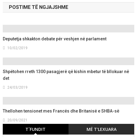
POSTIME TË NGJAJSHME
Deputetja shkakton debate për veshjen në parlament
10/02/2019
Shpëtohen rreth 1300 pasagjerë që kishin mbetur të bllokuar në
det
24/03/2019
Thellohen tensionet mes Francës dhe Britanisë e SHBA-së
20/09/2021
T´FUNDIT
MË T'LEXUARA