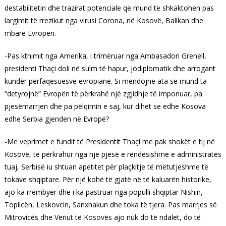
destabilitetin dhe trazirat potenciale që mund të shkaktohen pas
largimit të rrezikut nga virusi Corona, në Kosovë, Ballkan dhe
mbarë Evropën.
-Pas kthimit nga Amerika, i trimëruar nga Ambasadori Grenell,
presidenti Thaçi doli në sulm të hapur, jodiplomatik dhe arrogant
kundër përfaqësuesve evropianë. Si mendojnë ata se mund ta
“detyrojnë” Evropën të përkrahë një zgjidhje të imponuar, pa
pjesëmarrjen dhe pa pëlqimin e saj, kur dihet se edhe Kosova
edhe Serbia gjenden në Evropë?
-Me veprimet e fundit të Presidentit Thaçi me pak shokët e tij në
Kosovë, të përkrahur nga një pjesë e rëndësishme e administratës
tuaj, Serbisë iu shtuan apetitet për plaçkitje të mëtutjeshme të
tokave shqiptare. Për një kohë të gjatë në të kaluarën historike,
ajo ka rrëmbyer dhe i ka pastruar nga populli shqiptar Nishin,
Toplicën, Leskovcin, Sanxhakun dhe toka të tjera. Pas marrjes së
Mitrovicës dhe Veriut të Kosovës ajo nuk do të ndalet, do të