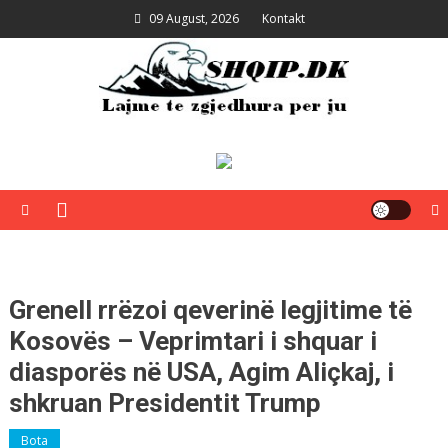
Skip
09 August, 2026
Kontakt
to
content
Shqip.dk
Lajme të zgjedhura për ju
Grenell rrëzoi qeverinë legjitime të
Kosovës – Veprimtari i shquar i
diasporës në USA, Agim Aliçkaj, i
shkruan Presidentit Trump
Bota