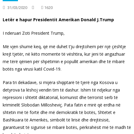
31/03/2020
1620
Letër e hapur Presidentit Amerikan Donald J.Trump
I nderuari Zoti President Trump,
Më vjen shumë keq, që më duhet t’ju drejtohem për një çështje
krejt tjetër, në këto momente të vështira, kur jeni të angazhuar
me tërë qënien për shpëtimin e popullit amerikan dhe të mbarë
botës nga virusi katil Covid-19.
Para tri dekadave, si mijëra shqiptarë të tjerë nga Kosova u
detyrova ta lëshoj vendin tim të dashur. Ishim të ndjekur nga
represioni i shtetit diktatorial, komunist dhe terrorist serb të
kriminelit Slobodan Millosheviç. Pata fatin e mirë që erdha në
shtetin më të fortë dhe më demokratik të botës, Shtetet e
Bashkuara të Amerikës, simbolit të lirisë dhe drejtësisë,
garantuesit të sigurisë së mbarë botës, përkrahësit më të madh të