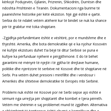
kërkojë Podujevën, Gjilanin, Prizrenin, Shkodrën, Durrësin dhe
ndoshta Prishtinën e Tiranën. Dokumentacioni nga burime të
paanëshme historike për këtë ekziston. Një gjë është e qartë.
Serbia do të ndalet vetëm atëherë kur të bindet se nuk ka shance
për të grabitur më toka shqiptare.
-Zgjidhja përfundimtare është e vështirë, por e mundshme dhe e
thjeshtë. Amerika, dhe bota demokratike që e ka njohur Kosovën
në kufijtë ekzistues duhet t’ia bëjë të ditur Serbisë se puna e
kufijve ka përfunduar njëherë e përgjithmonë. E do të bëhet
garantimi në mënyrë të njejtë i të gjitha të drejtave humane,
politike dhe njerëzore të serbëve në Kosovë dhe të shqiptarve në
Serbi. Pra vetëm duhet presioni i mirëfilltë dhe i vendosur i
Amerikës dhe shteteve demokratike të Evropës mbi Serbinë.
Problemi nuk është në Kosovë por në Serbi sepse ajo është e
sëmurë nga urrejtja për shqiptarët dhe kombet e tjera përreth.
Vetëm me shërimin e saj problemet mund të zgjidhen. Alternativa
e shkëmbimit të territoreve është shumë e komplikuar dhe e