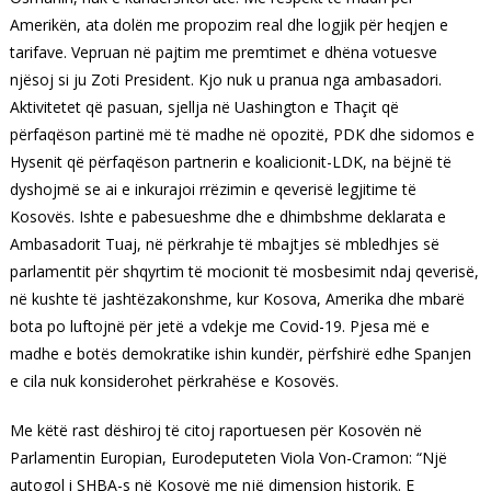
Amerikën, ata dolën me propozim real dhe logjik për heqjen e
tarifave. Vepruan në pajtim me premtimet e dhëna votuesve
njësoj si ju Zoti President. Kjo nuk u pranua nga ambasadori.
Aktivitetet që pasuan, sjellja në Uashington e Thaçit që
përfaqëson partinë më të madhe në opozitë, PDK dhe sidomos e
Hysenit që përfaqëson partnerin e koalicionit-LDK, na bëjnë të
dyshojmë se ai e inkurajoi rrëzimin e qeverisë legjitime të
Kosovës. Ishte e pabesueshme dhe e dhimbshme deklarata e
Ambasadorit Tuaj, në përkrahje të mbajtjes së mbledhjes së
parlamentit për shqyrtim të mocionit të mosbesimit ndaj qeverisë,
në kushte të jashtëzakonshme, kur Kosova, Amerika dhe mbarë
bota po luftojnë për jetë a vdekje me Covid-19. Pjesa më e
madhe e botës demokratike ishin kundër, përfshirë edhe Spanjen
e cila nuk konsiderohet përkrahëse e Kosovës.
Me këtë rast dëshiroj të citoj raportuesen për Kosovën në
Parlamentin Europian, Eurodeputeten Viola Von-Cramon: “Një
autogol i SHBA-s në Kosovë me një dimension historik. E