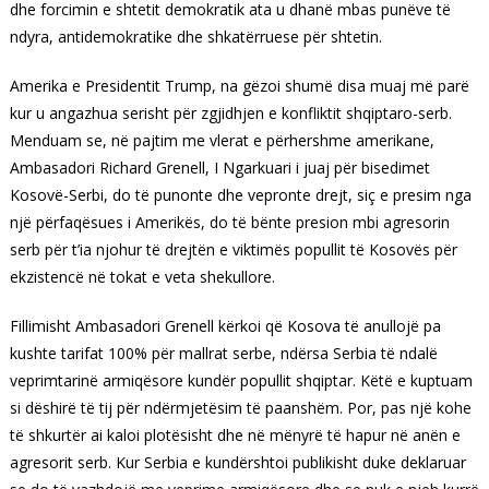
dhe forcimin e shtetit demokratik ata u dhanë mbas punëve të
ndyra, antidemokratike dhe shkatërruese për shtetin.
Amerika e Presidentit Trump, na gëzoi shumë disa muaj më parë
kur u angazhua serisht për zgjidhjen e konfliktit shqiptaro-serb.
Menduam se, në pajtim me vlerat e përhershme amerikane,
Ambasadori Richard Grenell, I Ngarkuari i juaj për bisedimet
Kosovë-Serbi, do të punonte dhe vepronte drejt, siç e presim nga
një përfaqësues i Amerikës, do të bënte presion mbi agresorin
serb për t’ia njohur të drejtën e viktimës popullit të Kosovës për
ekzistencë në tokat e veta shekullore.
Fillimisht Ambasadori Grenell kërkoi që Kosova të anullojë pa
kushte tarifat 100% për mallrat serbe, ndërsa Serbia të ndalë
veprimtarinë armiqësore kundër popullit shqiptar. Këtë e kuptuam
si dëshirë të tij për ndërmjetësim të paanshëm. Por, pas një kohe
të shkurtër ai kaloi plotësisht dhe në mënyrë të hapur në anën e
agresorit serb. Kur Serbia e kundërshtoi publikisht duke deklaruar