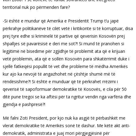
territorial nuk po përmenden fare?
-Si është e mundur që Amerika e Presidentit Trump t’u japë
përkrahje politikanëve të cilët vetë i kritikonte si të korruptuar, disa
prej tyre edhe si kriminelë të partive që qeverisin Kosovën prej
shpalljes së pavarësisë e deri me sot?! Si mund të pranohen si
legjitimë në bisedime për zgjidhje të problemit ata që e krijuan
vetë problemin, ata që e sollën Kosovën para shkatërrimit duke i
sjellë fatkeqësi popullit të vet dhe probleme të mëdha Amerikës
kur ajo ka nevojë të angazhohet në çështje shumë më të
rëndësishme?! Si është e munduar që të përkrahet rrëzimi i
qeverisë të sapoformuar demokratike të Kosovës, e cila për 50
ditë pune tregoi se ka aftësi për ta ngritur vendin nga varfëria dhe
gjendja e pashpresë?!
Më falni Zoti President, por kjo nuk ka asgjë të përbashkët me
vlerat demokratike të Amerikës sonë të dashur. Me këtë akt anti-
demokratik, administrata e juaj mori përgjegjësinë për