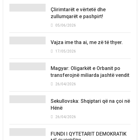
Çlirimtarët e vërtetë dhe
zullumqarët e pashpirt!
05/06/2026
Vajza ime tha ai, me zë të thyer.
17/05/2026
Magyar: Oligarkët e Orbanit po
transferojnë miliarda jashtë vendit
26/04/2026
Sekullovska: Shqiptari që na çoi në
Hënë
26/04/2026
FUNDI I QYTETARIT DEMOKRATIK