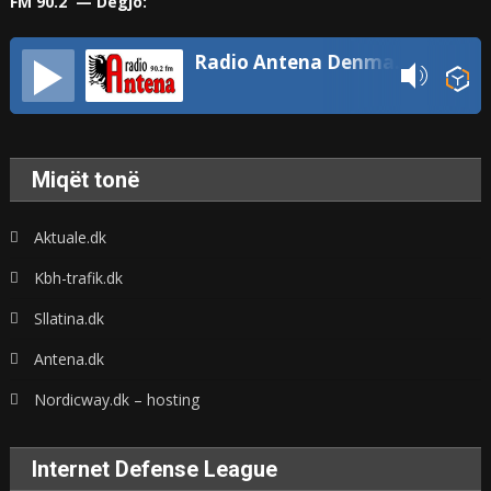
FM 90.2 — Dëgjo:
Radio Antena Denmark
Miqët tonë
Aktuale.dk
Kbh-trafik.dk
Sllatina.dk
Antena.dk
Nordicway.dk – hosting
Internet Defense League