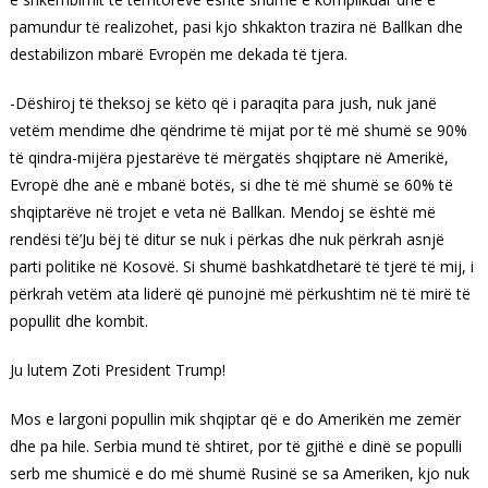
pamundur të realizohet, pasi kjo shkakton trazira në Ballkan dhe
destabilizon mbarë Evropën me dekada të tjera.
-Dëshiroj të theksoj se këto që i paraqita para jush, nuk janë
vetëm mendime dhe qëndrime të mijat por të më shumë se 90%
të qindra-mijëra pjestarëve të mërgatës shqiptare në Amerikë,
Evropë dhe anë e mbanë botës, si dhe të më shumë se 60% të
shqiptarëve në trojet e veta në Ballkan. Mendoj se është më
rendësi të’Ju bëj të ditur se nuk i përkas dhe nuk përkrah asnjë
parti politike në Kosovë. Si shumë bashkatdhetarë të tjerë të mij, i
përkrah vetëm ata liderë që punojnë më përkushtim në të mirë të
popullit dhe kombit.
Ju lutem Zoti President Trump!
Mos e largoni popullin mik shqiptar që e do Amerikën me zemër
dhe pa hile. Serbia mund të shtiret, por të gjithë e dinë se populli
serb me shumicë e do më shumë Rusinë se sa Ameriken, kjo nuk