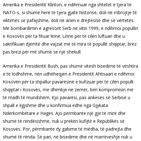
Amerika e Presidentit Klinton, e ndihmuar nga shtetet e tjera të
NATO-s, si shumë herë të tjera gjatë historisë, doli në mbrojtje të
viktimës së pafajshme, doli në anën e drejtësisë dhe së vërtetës.
Me bombardimin e agresorit Serb në vitin 1999, e ndihmoi popullin
e Kosovës për ta fituar lirinë. Lirinë për të cilën luftuan dhe u
sakrifikuan djemtë dhe vajzat më të mira të popullit shqiptar, brez
pas brezi për më shumë se një shekull.
Amerika e Presidentit Bush, pas shumë vitesh bisedime të vështira
e të lodhshme, nën udhëheqjen e Presidentit Ahtisaari e ndihmoi
Kosovën për ta shpallur pavarësinë e kufizuar për të cilën populli
shqiptar i Kosovës, me dhimbje në zemër, bëri kompromisin më
të madh të mundshëm. Kjo pavarësi, pas ankesës së Serbisë u
shpall e ligjshme dhe u konfirmua edhe nga Gjykata
Ndërkombëtare e Hagës. Ajo përmbante një gjë të mirë dhe
shumë të rëndësishme, nuk u preken kufijtë e Republikës së
Kosovës. Por, përmbante dy gabime të mëdha, të padrejta dhe
shumë të rënda. Së pari, në bisedime dhe në marrëveshje nuk u