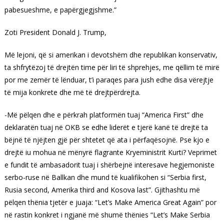
pabesueshme, e papërgjegjshme.”
Zoti President Donald J. Trump,
Më lejoni, që si amerikan i devotshëm dhe republikan konservativ,
ta shfrytëzoj të drejtën time për liri të shprehjes, me qëllim të mirë
por me zemër të lënduar, t’i paraqes para jush edhe disa vërejtje
të mija konkrete dhe më të drejtpërdrejta.
-Më pëlqen dhe e përkrah platformën tuaj “America First” dhe
deklaratën tuaj në OKB se edhe liderët e tjerë kanë të drejtë ta
bëjnë të njëjten gjë për shtetet që ata i përfaqësojnë. Pse kjo e
drejtë iu mohua në mënyrë flagrante Kryeministrit Kurti? Veprimet
e fundit të ambasadorit tuaj i shërbejnë interesave hegjemoniste
serbo-ruse në Ballkan dhe mund të kualifikohen si “Serbia first,
Rusia second, Amerika third and Kosova last”. Gjithashtu më
pëlqen thënia tjetër e juaja: “Let’s Make America Great Again” por
në rastin konkret i ngjanë më shumë thënies “Let’s Make Serbia