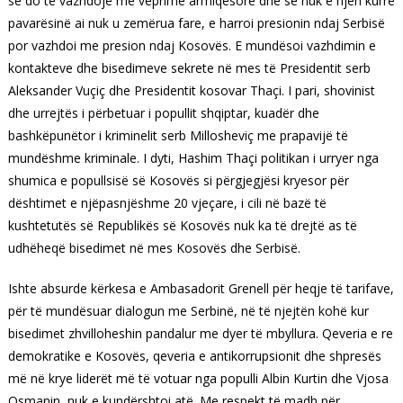
se do të vazhdojë me veprime armiqësore dhe se nuk e njeh kurrë
pavarësinë ai nuk u zemërua fare, e harroi presionin ndaj Serbisë
por vazhdoi me presion ndaj Kosovës. E mundësoi vazhdimin e
kontakteve dhe bisedimeve sekrete në mes të Presidentit serb
Aleksander Vuçiç dhe Presidentit kosovar Thaçi. I pari, shovinist
dhe urrejtës i përbetuar i popullit shqiptar, kuadër dhe
bashkëpunëtor i kriminelit serb Millosheviç me prapavijë të
mundëshme kriminale. I dyti, Hashim Thaçi politikan i urryer nga
shumica e popullsisë së Kosovës si përgjegjësi kryesor për
dështimet e njëpasnjëshme 20 vjeçare, i cili në bazë të
kushtetutës së Republikës së Kosovës nuk ka të drejtë as të
udhëheqë bisedimet në mes Kosovës dhe Serbisë.
Ishte absurde kërkesa e Ambasadorit Grenell për heqje të tarifave,
për të mundësuar dialogun me Serbinë, në të njejtën kohë kur
bisedimet zhvilloheshin pandalur me dyer të mbyllura. Qeveria e re
demokratike e Kosovës, qeveria e antikorrupsionit dhe shpresës
më në krye liderët më të votuar nga populli Albin Kurtin dhe Vjosa
Osmanin, nuk e kundërshtoi atë. Me respekt të madh për